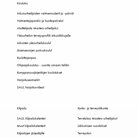
Koulutus
Aikuisurheilijoiden valmennusleirit ja -päivät
Valmentajapankki ja huoltopalvelut
Aloittelijasta Masters-urheilijaksi
Yleisurheilun terveysprofiili aikuisliikkujalle
Aikuisten yleisurheilukoulut
Jäsenseurojen juoksukoulut
Kuuluttajaopas
Ohjaajakoulutus - suorita omaan tahtiin
Kumppanuusjärjestöjen koulutukset
Harjoitusesimerkit
SAUL harjoitusvideot
Kilpailu
Kunto- ja terveysliikunta
SAUL Kilpailukalenteri
Tervetuloa Masters-urheilijaksi!
Muut kilpailukalenterit
Liikkumisen suositukset
Kilpailujen järjestäjille
Terveystori