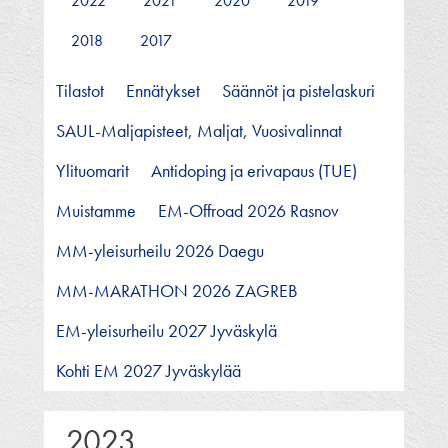
2022
2021
2020
2019
2018
2017
Tilastot
Ennätykset
Säännöt ja pistelaskuri
SAUL-Maljapisteet, Maljat, Vuosivalinnat
Ylituomarit
Antidoping ja erivapaus (TUE)
Muistamme
EM-Offroad 2026 Rasnov
MM-yleisurheilu 2026 Daegu
MM-MARATHON 2026 ZAGREB
EM-yleisurheilu 2027 Jyväskylä
Kohti EM 2027 Jyväskylää
2023