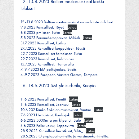
12.-13.8.2023 Baltian mestaruuskisat kaikki
tulokset
12.-13.8.2023 Baltian mestaruuskisat suomalaisten tulokset
9.8.2023 Kansalliset, Töysä
Lataa
6.8.2023 pm-kisat, Turku
Lataa
5.8.2023 Perinneheittopäivät, Mikkeli
Lataa
31.7.2023 Kansalliset, Laihia
27.7.2023 Kansalliset korppukisat, Töysä
22.7.2023 Kansalliset heittokisat, Turku
22.7.2023 Kansalliset, Kuhmoinen
15.7.2023 Kansalliset, Harjavalta
7.-9.7.2023 EM-polkujuoksu, Sveitsi
4.-9.7.2023 European Masters Games, Tampere
16.-18.6.2023 SM-yleisurheilu, Kuopio
11.6.2023 Kansalliset, Perniö
Lataa
11.6.2023 Kansalliset, Joensuu
Lataa
10.6.202 Kauko Rokalan muistokisat, Vantaa
Lataa
7.6.2023 Heittokisat, Kauhajoki
Lataa
6.6.2023 5000m ja pm-kilpailut, Salo
Lataa
3.6.2023 Polkujuoksu, Leppävirta
Lataa
28.5.2023 Kansalliset Kevätkisat, Vihti_
Lataa
28.5.2023 Olympiapainonheitto ja varsimoukarinheitto.