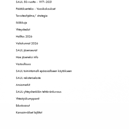
SAUL 50-vuotta - 1971-2021
Päätöksenteko - Vuosikokoukset
Tavoiteohjelma/ strategia
Ikiliikkuja
Yhteystiedot
Hallitus 2026
Valiokunnat 2026
SAUL jäsenseurat
Hae jäseneksi info
Vastuullisuus
SAUL toimintamalli epäasialliseen käytökseen
SAUL rekisteriseloste
Ansiomerkit
SAUL-yhteyshenkilön tehtävänkuvaus
Yhteistyökumppanit
Edustusasut
Kansainväliset lajiliitot