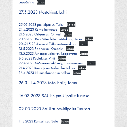
Leppävirta
Lataa
27.5.2023 Nastokisat, Lahti
25.05.2023 pm-kilpailut, Turku
Lataa
24.5.2023 Karhu-heittocup
Lataa
21.5.2023 Origames, Orivesi
Lataa
20.5.2023 Bror Wendelin muistokisat, Turku
Lataa
20.-21.5.23 Avoimet TUL-mestaruuskisat
Lataa
13.5.2023 Baanarun, Kempele
Lataa
13.5.2023 Äitienpäiväheitot, Leppävirta
Lataa
6.5.2023 Kuulakisa, Vihti
Lataa
22.4.2023 SM-maantiekävely, Lappeenranta
Lataa
21.4.2023 Kauhajoen Karhun heittokisa
Lataa
16.4.2023 Nummelanharjun hölkkä
Lataa
26.3.-1.4.2023 MM-hallit, Torun
16.03.2023
SAUL:n pm-kilpailut Turussa
02.03.2023
SAUL:n pm-kilpailut Turussa
11.3.2023 Kansalliset, Salo
Lataa