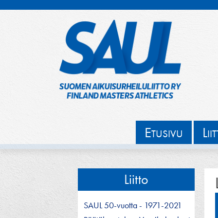
Hyppää
sisältöön
E
L
TUSIVU
II
Liitto
SAUL 50-vuotta - 1971-2021