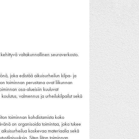
kehittyvä valtakunnallinen seuraverkosto.
önä, joka edistää aikuisurheilun kilpa- ja
iton toiminnan perustana ovat liikunnan
Toiminnan osa-alueisiin kuuluvat
oulutus, valmennus ja urheilukilpailut sekä
iiton toiminnan kohdistamista koko
ävänä on organisoida toimintaa, joka tukee
la aikuisurheilua koskevaa materiaalia sekä
ustilaisuuksia. Siten liiton toiminnan