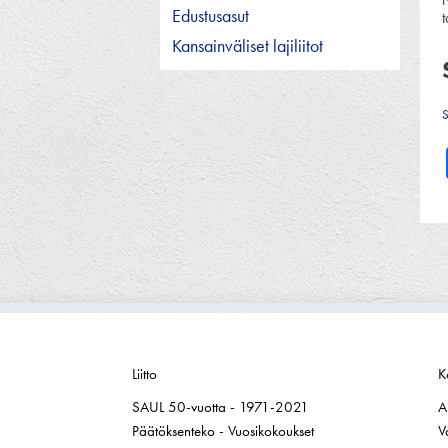
Edustusasut
t
Kansainväliset lajiliitot
Liitto
K
SAUL 50-vuotta - 1971-2021
A
Päätöksenteko - Vuosikokoukset
V