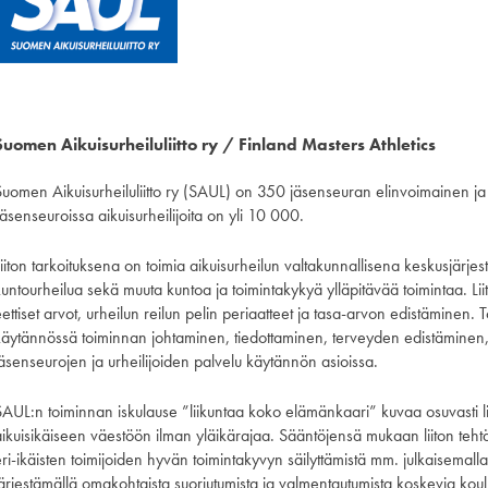
Suomen Aikuisurheiluliitto ry / Finland Masters Athletics
Suomen Aikuisurheiluliitto ry (SAUL) on 350 jäsenseuran elinvoimainen ja 
äsenseuroissa aikuisurheilijoita on yli 10 000.
iiton tarkoituksena on toimia aikuisurheilun valtakunnallisena keskusjärjest
kuntourheilua sekä muuta kuntoa ja toimintakykyä ylläpitävää toimintaa. Li
ettiset arvot, urheilun reilun pelin periaatteet ja tasa-arvon edistäminen. 
käytännössä toiminnan johtaminen, tiedottaminen, terveyden edistäminen, k
jäsenseurojen ja urheilijoiden palvelu käytännön asioissa.
SAUL:n toiminnan iskulause ”liikuntaa koko elämänkaari” kuvaa osuvasti l
aikuisikäiseen väestöön ilman yläikärajaa. Sääntöjensä mukaan liiton teht
eri-ikäisten toimijoiden hyvän toimintakyvyn säilyttämistä mm. julkaisemal
ärjestämällä omakohtaista suoriutumista ja valmentautumista koskevia koulut