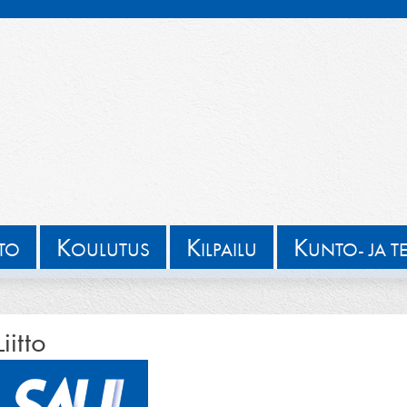
K
K
K
TTO
OULUTUS
ILPAILU
UNTO- JA T
Liitto