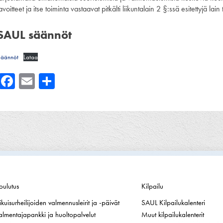
avoitteet ja itse toiminta vastaavat pitkälti liikuntalain 2 §:ssä esitettyjä lain 
SAUL säännöt
Säännöt
Lataa
Facebook
Email
Share
oulutus
Kilpailu
ikuisurheilijoiden valmennusleirit ja -päivät
SAUL Kilpailukalenteri
almentajapankki ja huoltopalvelut
Muut kilpailukalenterit