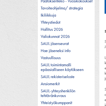
Päätöksenteko - Vuosikokoukset
Tavoiteohjelma/ strategia
Ikiliikkuja
Yhteystiedot
Hallitus 2026
Valiokunnat 2026
SAUL jäsenseurat
J
Hae jäseneksi info
Vastuullisuus
L
SAUL toimintamalli
e
epäasialliseen käytökseen
SAUL rekisteriseloste
Ansiomerkit
SAUL-yhteyshenkilön
tehtävänkuvaus
Yhteistyökumppanit
j