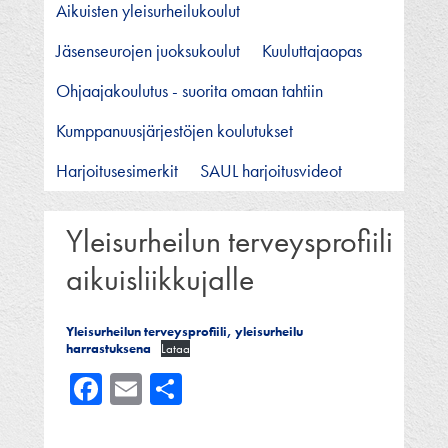
Aikuisten yleisurheilukoulut
Jäsenseurojen juoksukoulut
Kuuluttajaopas
Ohjaajakoulutus - suorita omaan tahtiin
Kumppanuusjärjestöjen koulutukset
Harjoitusesimerkit
SAUL harjoitusvideot
Yleisurheilun terveysprofiili
aikuisliikkujalle
Yleisurheilun terveysprofiili, yleisurheilu
harrastuksena
Lataa
Facebook
Email
Share