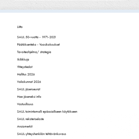
Liitto
SAUL 50-vuotta - 1971-2021
Päätöksenteko - Vuosikokoukset
Tavoiteohjelma/ strategia
Ikiliikkuja
Yhteystiedot
Hallitus 2026
Valiokunnat 2026
SAUL jäsenseurat
Hae jäseneksi info
Vastuullisuus
SAUL toimintamalli epäasialliseen käytökseen
SAUL rekisteriseloste
Ansiomerkit
SAUL-yhteyshenkilön tehtävänkuvaus