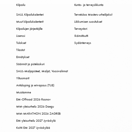
Kilpailu
Kunto- ja terveysliikunta
SAUL Kilpailukalenteri
Tervetuloa Masters-urheilijaksi!
Muut kilpailukalenterit
Liikkumisen suositukset
Kilpailujen järjestäjille
Terveystori
Lisenssi
Ikäinstituutti
Tulokset
Sydänterveys
Tilastot
Ennätykset
Säännöt ja pistelaskuri
SAUL-Maljapisteet, Maljat, Vuosivalinnat
Ylituomarit
Antidoping ja erivapaus (TUE)
Muistamme
EM-Offroad 2026 Rasnov
MM-yleisurheilu 2026 Daegu
MM-MARATHON 2026 ZAGREB
EM-yleisurheilu 2027 Jyväskylä
Kohti EM 2027 Jyväskylää