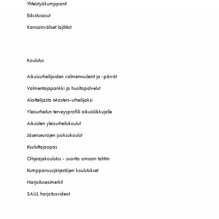
Yhteistyökumppanit
Edustusasut
Kansainväliset lajiliitot
Koulutus
Aikuisurheilijoiden valmennusleirit ja -päivät
Valmentajapankki ja huoltopalvelut
Aloittelijasta Masters-urheilijaksi
Yleisurheilun terveysprofiili aikuisliikkujalle
Aikuisten yleisurheilukoulut
Jäsenseurojen juoksukoulut
Kuuluttajaopas
Ohjaajakoulutus - suorita omaan tahtiin
Kumppanuusjärjestöjen koulutukset
Harjoitusesimerkit
SAUL harjoitusvideot