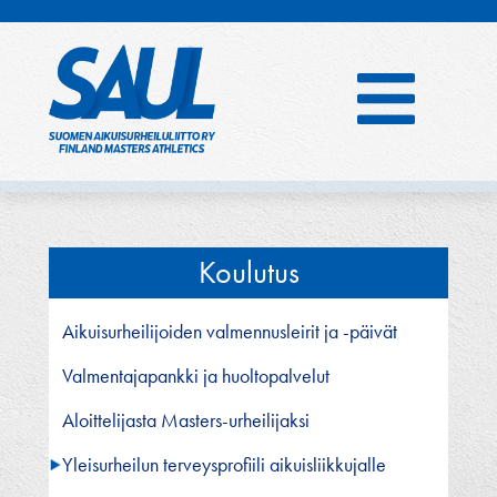
Hyppää
sisältöön
Koulutus
Aikuisurheilijoiden valmennusleirit ja -päivät
Valmentajapankki ja huoltopalvelut
Aloittelijasta Masters-urheilijaksi
Yleisurheilun terveysprofiili aikuisliikkujalle