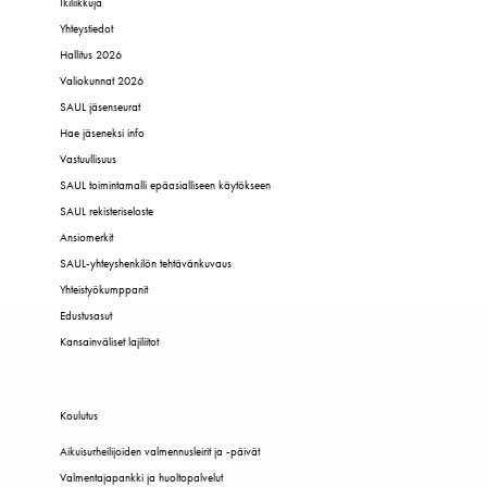
Ikiliikkuja
Yhteystiedot
Hallitus 2026
Valiokunnat 2026
SAUL jäsenseurat
Hae jäseneksi info
Vastuullisuus
SAUL toimintamalli epäasialliseen käytökseen
SAUL rekisteriseloste
Ansiomerkit
SAUL-yhteyshenkilön tehtävänkuvaus
Yhteistyökumppanit
Edustusasut
Kansainväliset lajiliitot
Koulutus
Aikuisurheilijoiden valmennusleirit ja -päivät
Valmentajapankki ja huoltopalvelut