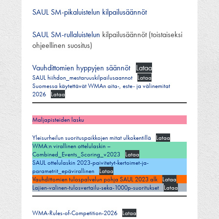
SAUL SM-pikaluistelun kilpailusäännöt
SAUL SM-rullaluistelun
kilpailusäännöt (toistaiseksi
ohjeellinen suositus)
Vauhdittomien hyppyjen säännöt
Lataa
SAUL hiihdon_mestaruuskilpailusaannot
Lataa
Suomessa käytettävät WMAn aita-, este- ja välinemitat
2026
Lataa
Maljapisteiden lasku
Yleisurheilun suorituspaikkojen mitat ulkokentillä
Lataa
WMA:n virallinen ottelulaskin –
Combined_Events_Scoring_v2023
Lataa
SAUL ottelulaskin 2023-paivitetyt-kertoimet-ja-
parametrit_epävirallinen
Lataa
Vauhdittomien tulospalvelun pohja SAUL 2023 alk
Lataa
Lajien-valinen-tulosvertailu-seka-1000p-suoritukset
Lataa
WMA-Rules-of-Competition-2026
Lataa