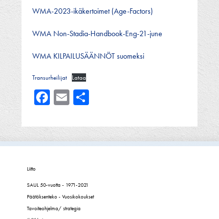
WMA-2023-ikäkertoimet (Age-Factors)
WMA Non-Stadia-Handbook-Eng-21-june
WMA KILPAILUSÄÄNNÖT suomeksi
Transurheilijat
Lataa
Facebook
Email
Share
Liitto
SAUL 50-vuotta - 1971-2021
Päätöksenteko - Vuosikokoukset
Tavoiteohjelma/ strategia