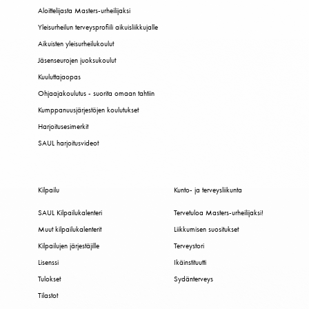
Aloittelijasta Masters-urheilijaksi
Yleisurheilun terveysprofiili aikuisliikkujalle
Aikuisten yleisurheilukoulut
Jäsenseurojen juoksukoulut
Kuuluttajaopas
Ohjaajakoulutus - suorita omaan tahtiin
Kumppanuusjärjestöjen koulutukset
Harjoitusesimerkit
SAUL harjoitusvideot
Kilpailu
Kunto- ja terveysliikunta
SAUL Kilpailukalenteri
Tervetuloa Masters-urheilijaksi!
Muut kilpailukalenterit
Liikkumisen suositukset
Kilpailujen järjestäjille
Terveystori
Lisenssi
Ikäinstituutti
Tulokset
Sydänterveys
Tilastot