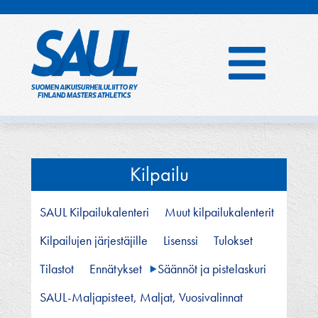
Hyppää
sisältöön
Kilpailu
SAUL Kilpailukalenteri
Muut kilpailukalenterit
Kilpailujen järjestäjille
Lisenssi
Tulokset
Tilastot
Ennätykset
Säännöt ja pistelaskuri
SAUL-Maljapisteet, Maljat, Vuosivalinnat