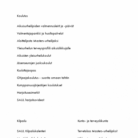
Koulutus
Aikuisurheilijoiden valmennusleirit ja -päivät
Valmentajapankki ja huoltopalvelut
Aloittelijasta Masters-urheilijaksi
Yleisurheilun terveysprofiili aikuisliikkujalle
Aikuisten yleisurheilukoulut
Jäsenseurojen juoksukoulut
Kuuluttajaopas
Ohjaajakoulutus - suorita omaan tahtiin
Kumppanuusjärjestöjen koulutukset
Harjoitusesimerkit
SAUL harjoitusvideot
Kilpailu
Kunto- ja terveysliikunta
SAUL Kilpailukalenteri
Tervetuloa Masters-urheilijaksi!