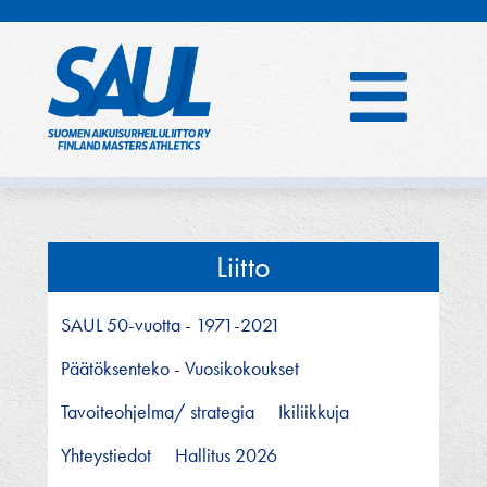
Hyppää
sisältöön
Liitto
SAUL 50-vuotta - 1971-2021
Päätöksenteko - Vuosikokoukset
Tavoiteohjelma/ strategia
Ikiliikkuja
Yhteystiedot
Hallitus 2026