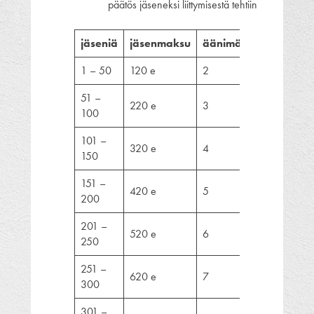
päätös jäseneksi liittymisestä tehtiin
jäseniä
jäsenmaksu
äänimäärä
1 – 50
120 e
2
51 –
220 e
3
100
101 –
320 e
4
150
151 –
420 e
5
200
201 –
520 e
6
250
251 –
620 e
7
300
301 –