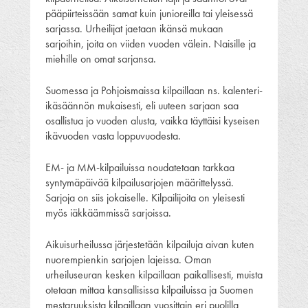
pääpiirteissään samat kuin junioreilla tai yleisessä
sarjassa. Urheilijat jaetaan ikänsä mukaan
sarjoihin, joita on viiden vuoden välein. Naisille ja
miehille on omat sarjansa.
Suomessa ja Pohjoismaissa kilpaillaan ns. kalenteri-
ikäsäännön mukaisesti, eli uuteen sarjaan saa
osallistua jo vuoden alusta, vaikka täyttäisi kyseisen
ikävuoden vasta loppuvuodesta.
EM- ja MM-kilpailuissa noudatetaan tarkkaa
syntymäpäivää kilpailusarjojen määrittelyssä.
Sarjoja on siis jokaiselle. Kilpailijoita on yleisesti
myös iäkkäämmissä sarjoissa.
Aikuisurheilussa järjestetään kilpailuja aivan kuten
nuorempienkin sarjojen lajeissa. Oman
urheiluseuran kesken kilpaillaan paikallisesti, muista
otetaan mittaa kansallisissa kilpailuissa ja Suomen
mestaruuksista kilpaillaan vuosittain eri puolilla