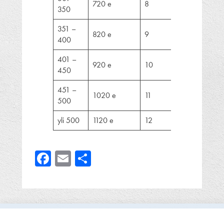
720 e
8
350
351 –
820 e
9
400
401 –
920 e
10
450
451 –
1020 e
11
500
yli 500
1120 e
12
Facebook
Email
Share