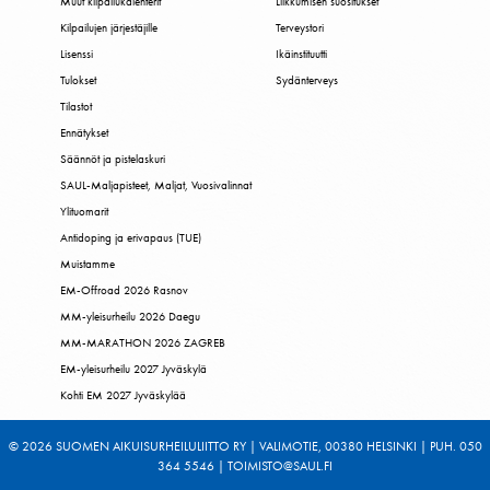
Muut kilpailukalenterit
Liikkumisen suositukset
Kilpailujen järjestäjille
Terveystori
Lisenssi
Ikäinstituutti
Tulokset
Sydänterveys
Tilastot
Ennätykset
Säännöt ja pistelaskuri
SAUL-Maljapisteet, Maljat, Vuosivalinnat
Ylituomarit
Antidoping ja erivapaus (TUE)
Muistamme
EM-Offroad 2026 Rasnov
MM-yleisurheilu 2026 Daegu
MM-MARATHON 2026 ZAGREB
EM-yleisurheilu 2027 Jyväskylä
Kohti EM 2027 Jyväskylää
© 2026 SUOMEN AIKUISURHEILULIITTO RY | VALIMOTIE, 00380 HELSINKI | PUH. 050
364 5546 | TOIMISTO@SAUL.FI