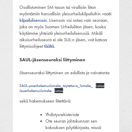
Osallistuminen SM-tason tai virallisiin liiton
myöntämiin kansallisiin yleisurheilukilpailuihin vaatii
kilpailulisenssin
. Lisenssin voi ostaa vain seuraan,
joka on myös Suomen Urheiluliiton jäsen, koska
käytämme yhteistä yleisurheilulisenssiä. Mikäli
aikuisurheiluseura ei ole SUL:n jäsen, voit katsoa
liittymisohjeet
täältä
.
SAUL-jäsenseuraksi liittyminen
Jäsenseuraksi liittyminen on edullista ja vaivatonta:
SAUL-jasenhakemuslomake_taytettava_lomake_
Lataa
Jasenhakemuslomake
Lataa
sekä hakemukseen liitettävä:
Yhdistysrekisteriote
Ote seuran johtokunnan sen
kokouksen pöytäkirjasta, missä