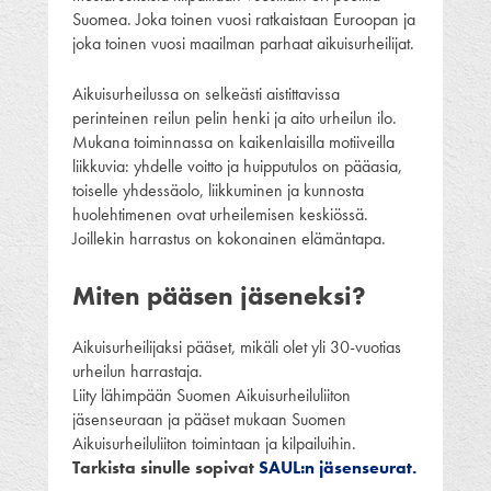
Suomea. Joka toinen vuosi ratkaistaan Euroopan ja
joka toinen vuosi maailman parhaat aikuisurheilijat.
Aikuisurheilussa on selkeästi aistittavissa
perinteinen reilun pelin henki ja aito urheilun ilo.
Mukana toiminnassa on kaikenlaisilla motiiveilla
liikkuvia: yhdelle voitto ja huipputulos on pääasia,
toiselle yhdessäolo, liikkuminen ja kunnosta
huolehtimenen ovat urheilemisen keskiössä.
Joillekin harrastus on kokonainen elämäntapa.
Miten pääsen jäseneksi?
Aikuisurheilijaksi pääset, mikäli olet yli 30-vuotias
urheilun harrastaja.
Liity lähimpään Suomen Aikuisurheiluliiton
jäsenseuraan ja pääset mukaan Suomen
Aikuisurheiluliiton toimintaan ja kilpailuihin.
Tarkista sinulle sopivat
SAUL:n jäsenseurat
.