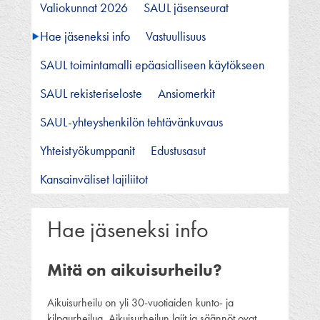
Valiokunnat 2026
SAUL jäsenseurat
Hae jäseneksi info
Vastuullisuus
SAUL toimintamalli epäasialliseen käytökseen
SAUL rekisteriseloste
Ansiomerkit
SAUL-yhteyshenkilön tehtävänkuvaus
Yhteistyökumppanit
Edustusasut
Kansainväliset lajiliitot
Hae jäseneksi info
Mitä on aikuisurheilu?
Aikuisurheilu on yli 30-vuotiaiden kunto- ja
kilpaurheilua. Aikuisurheilun lajit ja säännöt ovat