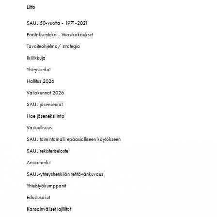
Liitto
SAUL 50-vuotta - 1971-2021
Päätöksenteko - Vuosikokoukset
Tavoiteohjelma/ strategia
Ikiliikkuja
Yhteystiedot
Hallitus 2026
Valiokunnat 2026
SAUL jäsenseurat
Hae jäseneksi info
Vastuullisuus
SAUL toimintamalli epäasialliseen käytökseen
SAUL rekisteriseloste
Ansiomerkit
SAUL-yhteyshenkilön tehtävänkuvaus
Yhteistyökumppanit
Edustusasut
Kansainväliset lajiliitot