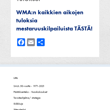
WMA:n kaikkien aikojen
tuloksia
mestaruuskilpailuista TÄSTÄ!
Facebook
Email
Share
Liitto
SAUL 50-vuotta - 1971-2021
Päätöksenteko - Vuosikokoukset
Tavoiteohjelma/ strategia
Ikiliikkuja
Yhteystiedot