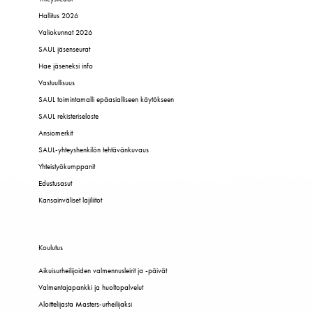
Hallitus 2026
Valiokunnat 2026
SAUL jäsenseurat
Hae jäseneksi info
Vastuullisuus
SAUL toimintamalli epäasialliseen käytökseen
SAUL rekisteriseloste
Ansiomerkit
SAUL-yhteyshenkilön tehtävänkuvaus
Yhteistyökumppanit
Edustusasut
Kansainväliset lajiliitot
Koulutus
Aikuisurheilijoiden valmennusleirit ja -päivät
Valmentajapankki ja huoltopalvelut
Aloittelijasta Masters-urheilijaksi