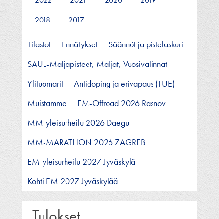
2022
2021
2020
2019
2018
2017
Tilastot
Ennätykset
Säännöt ja pistelaskuri
SAUL-Maljapisteet, Maljat, Vuosivalinnat
Ylituomarit
Antidoping ja erivapaus (TUE)
Muistamme
EM-Offroad 2026 Rasnov
MM-yleisurheilu 2026 Daegu
MM-MARATHON 2026 ZAGREB
EM-yleisurheilu 2027 Jyväskylä
Kohti EM 2027 Jyväskylää
Tulokset