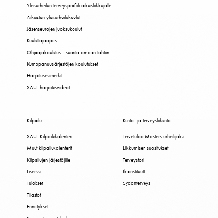
Yleisurheilun terveysprofiili aikuisliikkujalle
Aikuisten yleisurheilukoulut
Jäsenseurojen juoksukoulut
Kuuluttajaopas
Ohjaajakoulutus - suorita omaan tahtiin
Kumppanuusjärjestöjen koulutukset
Harjoitusesimerkit
SAUL harjoitusvideot
Kilpailu
Kunto- ja terveysliikunta
SAUL Kilpailukalenteri
Tervetuloa Masters-urheilijaksi!
Muut kilpailukalenterit
Liikkumisen suositukset
Kilpailujen järjestäjille
Terveystori
Lisenssi
Ikäinstituutti
Tulokset
Sydänterveys
Tilastot
Ennätykset