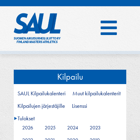
Hyppää
sisältöön
Kilpailu
SAUL Kilpailukalenteri
Muut kilpailukalenterit
Kilpailujen järjestäjille
Lisenssi
Tulokset
2026
2025
2024
2023