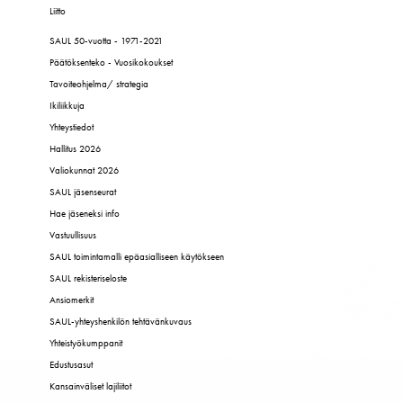
Liitto
SAUL 50-vuotta - 1971-2021
Päätöksenteko - Vuosikokoukset
Tavoiteohjelma/ strategia
Ikiliikkuja
Yhteystiedot
Hallitus 2026
Valiokunnat 2026
SAUL jäsenseurat
Hae jäseneksi info
Vastuullisuus
SAUL toimintamalli epäasialliseen käytökseen
SAUL rekisteriseloste
Ansiomerkit
SAUL-yhteyshenkilön tehtävänkuvaus
Yhteistyökumppanit
Edustusasut
Kansainväliset lajiliitot