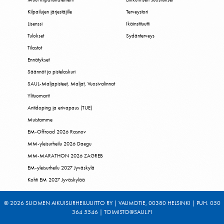
Kilpailujen järjestäjille
Terveystori
Lisenssi
Ikäinstituutti
Tulokset
Sydänterveys
Tilastot
Ennätykset
Säännöt ja pistelaskuri
SAUL-Maljapisteet, Maljat, Vuosivalinnat
Ylituomarit
Antidoping ja erivapaus (TUE)
Muistamme
EM-Offroad 2026 Rasnov
MM-yleisurheilu 2026 Daegu
MM-MARATHON 2026 ZAGREB
EM-yleisurheilu 2027 Jyväskylä
Kohti EM 2027 Jyväskylää
© 2026 SUOMEN AIKUISURHEILULIITTO RY | VALIMOTIE, 00380 HELSINKI | PUH. 050
364 5546 | TOIMISTO@SAUL.FI