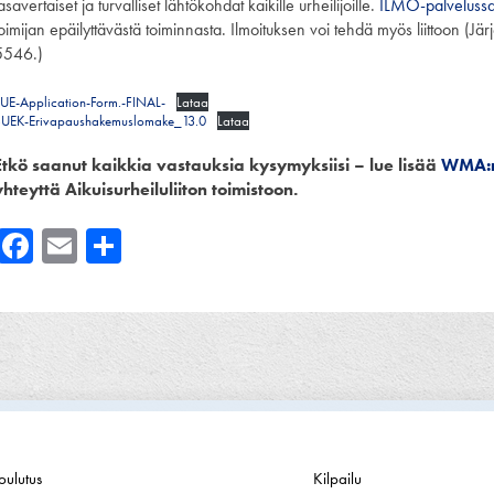
asavertaiset ja turvalliset lähtökohdat kaikille urheilijoille.
ILMO-palveluss
oimijan epäilyttävästä toiminnasta. Ilmoituksen voi tehdä myös liittoon (J
5546.)
UE-Application-Form.-FINAL-
Lataa
SUEK-Erivapaushakemuslomake_13.0
Lataa
Etkö saanut kaikkia vastauksia kysymyksiisi – lue lisää
WMA:
yhteyttä Aikuisurheiluliiton toimistoon.
Facebook
Email
Share
oulutus
Kilpailu