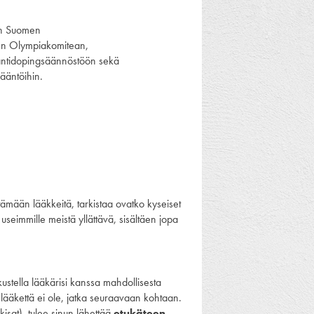
aan Suomen
en Olympiakomitean,
 antidopingsäännöstöön sekä
ääntöihin.
tämään lääkkeitä, tarkistaa ovatko kyseiset
n useimmille meistä yllättävä, sisältäen jopa
skustella lääkärisi kanssa mahdollisesta
ua lääkettä ei ole, jatka seuraavaan kohtaan.
sat), tulee sinun lähettää
etukäteen