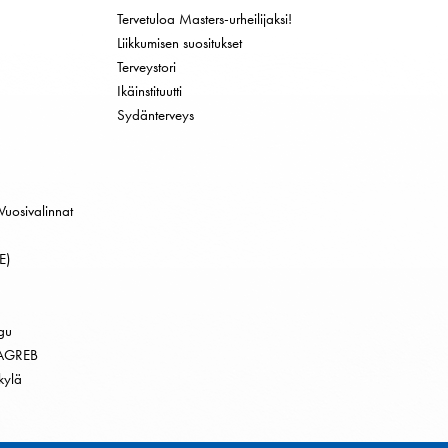
Tervetuloa Masters-urheilijaksi!
Liikkumisen suositukset
Terveystori
Ikäinstituutti
Sydänterveys
Vuosivalinnat
E)
gu
AGREB
kylä