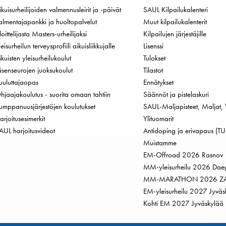
ikuisurheilijoiden valmennusleirit ja -päivät
SAUL Kilpailukalenteri
almentajapankki ja huoltopalvelut
Muut kilpailukalenterit
loittelijasta Masters-urheilijaksi
Kilpailujen järjestäjille
leisurheilun terveysprofiili aikuisliikkujalle
Lisenssi
ikuisten yleisurheilukoulut
Tulokset
äsenseurojen juoksukoulut
Tilastot
uuluttajaopas
Ennätykset
hjaajakoulutus - suorita omaan tahtiin
Säännöt ja pistelaskuri
umppanuusjärjestöjen koulutukset
SAUL-Maljapisteet, Maljat, 
arjoitusesimerkit
Ylituomarit
AUL harjoitusvideot
Antidoping ja erivapaus (TU
Muistamme
EM-Offroad 2026 Rasnov
MM-yleisurheilu 2026 Dae
MM-MARATHON 2026 Z
EM-yleisurheilu 2027 Jyväs
Kohti EM 2027 Jyväskylää