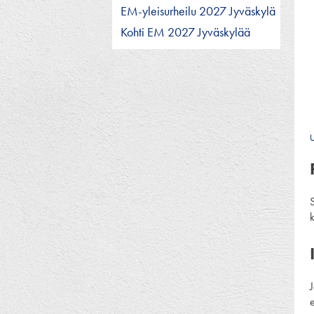
EM-yleisurheilu 2027 Jyväskylä
Kohti EM 2027 Jyväskylää
U
k
J
e