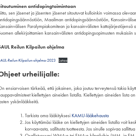
Sitoutuminen antidopingtoimintaan
Liitto, sen jäsenet ja jäsenten jäsenet sitoutuvat kulloinkin voimassa olev
antidopingsäännöstöön, Maailman antidopingsäännöstöön, Kansainvälis
Kansainvälisen Paralympiakomitean ja kansainvälisten kattojärjestöjensä
Suomen allekirjoittamien kansainvälisten antidopingsopimusten mukaisiin s
SAUL Reilun Kilpailun ohjelma
AUL-Reilun-Kilpailun-ohjelma-2023
Lataa
Ohjeet urheilijalle:
On ensiarvoisen tärkeää, että jokainen, joka joutuu terveytensä takia käyt
auppavalmisteet kiellettyjen aineiden listalla. Kiellettyjen aineiden lista o
lasten yskänlääkkeitä.
Tarkista oma lääkityksesi
KAMU-lääkehausta
Jos käyttämäsi lääke on kiellettyjen aineiden listalla voit ke
korvaavasta, sallitusta tuotteesta. Jos sinulle sopivaa sallitt
Osallistuessasi WMA:n tai EMA:n kilpailuihin (MM- ja EM-ki