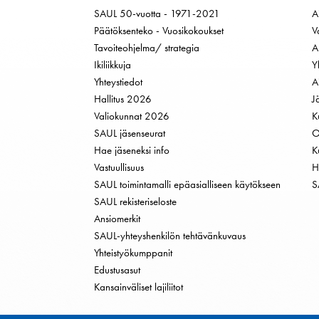
SAUL 50-vuotta - 1971-2021
A
Päätöksenteko - Vuosikokoukset
V
Tavoiteohjelma/ strategia
A
Ikiliikkuja
Y
Yhteystiedot
A
Hallitus 2026
J
Valiokunnat 2026
K
SAUL jäsenseurat
O
Hae jäseneksi info
K
Vastuullisuus
H
SAUL toimintamalli epäasialliseen käytökseen
S
SAUL rekisteriseloste
Ansiomerkit
SAUL-yhteyshenkilön tehtävänkuvaus
Yhteistyökumppanit
Edustusasut
Kansainväliset lajiliitot