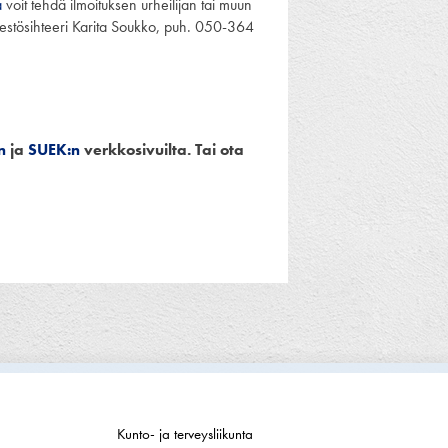
a
voit tehdä ilmoituksen urheilijan tai muun
ärjestösihteeri Karita Soukko, puh. 050-364
n
ja
SUEK:n
verkkosivuilta. Tai ota
Kunto- ja terveysliikunta