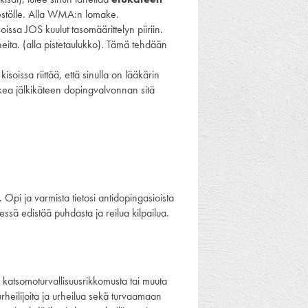
jestölle. Alla WMA:n lomake.
ssa JOS kuulut tasomäärittelyn piiriin.
neita. (alla pistetaulukko). Tämä tehdään
kisoissa riittää, että sinulla on lääkärin
kea jälkikäteen dopingvalvonnan sitä
.
Opi ja varmista tietosi antidopingasioista
essä edistää puhdasta ja reilua kilpailua.
ai katsomoturvallisuusrikkomusta tai muuta
urheilijoita ja urheilua sekä turvaamaan