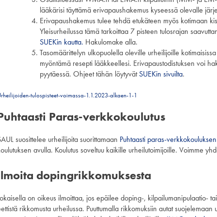
lääkärisi täyttämä erivapaushakemus kyseessä olevalle jär
Erivapaushakemus tulee tehdä etukäteen myös kotimaan kisoi
Yleisurheilussa tämä tarkoittaa 7 pisteen tulosrajan saavutta
SUEKin kautta.
Hakulomake alla.
Tasomäärittelyn ulkopuolella oleville urheilijoille kotimaisissa 
myöntämä resepti lääkkeellesi. Erivapaustodistuksen voi ha
pyytäessä. Ohjeet tähän löytyvät
SUEKin sivuilta
.
rheilijoiden-tulospisteet-voimassa-1.1.2023-alkaen-1-1
Puhtaasti Paras-verkkokoulutus
SAUL suosittelee urheilijoita suorittamaan
Puhtaasti paras-verkkokouluksen
oulutuksen avulla. Koulutus soveltuu kaikille urheilutoimijoille. Voimme yhd
Ilmoita dopingrikkomuksesta
okaisella on oikeus ilmoittaa, jos epäilee doping-, kilpailumanipulaatio- t
ettistä rikkomusta urheilussa. Puuttumalla rikkomuksiin autat suojelemaan 