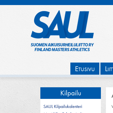
Hyppää
sisältöön
E
L
TUSIVU
II
Kilpailu
SAUL Kilpailukalenteri