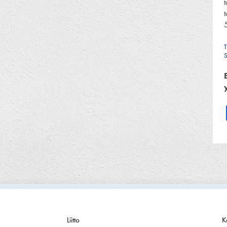
t
t
T
Liitto
K