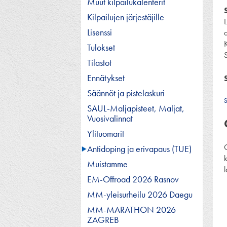
Muut kilpailukalenterit
Kilpailujen järjestäjille
Lisenssi
Tulokset
Tilastot
Ennätykset
Säännöt ja pistelaskuri
S
SAUL-Maljapisteet, Maljat,
Vuosivalinnat
Ylituomarit
Antidoping ja erivapaus (TUE)
k
Muistamme
EM-Offroad 2026 Rasnov
MM-yleisurheilu 2026 Daegu
MM-MARATHON 2026
ZAGREB