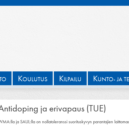
K
K
K
TTO
OULUTUS
ILPAILU
UNTO- JA T
Antidoping ja erivapaus (TUE)
WMA:lla ja SAUL:lla on nollatoleranssi suorituskyvyn parantajien laittoma