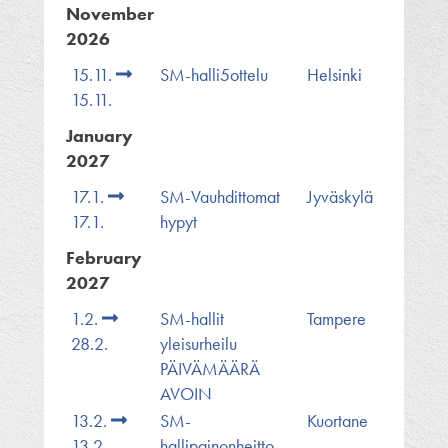
November
2026
15.11.
SM-halli5ottelu
Helsinki
15.11.
January
2027
17.1.
SM-Vauhdittomat
Jyväskylä
17.1.
hypyt
February
2027
1.2.
SM-hallit
Tampere
28.2.
yleisurheilu
PÄIVÄMÄÄRÄ
AVOIN
13.2.
SM-
Kuortane
13.2.
hallipainonheitto