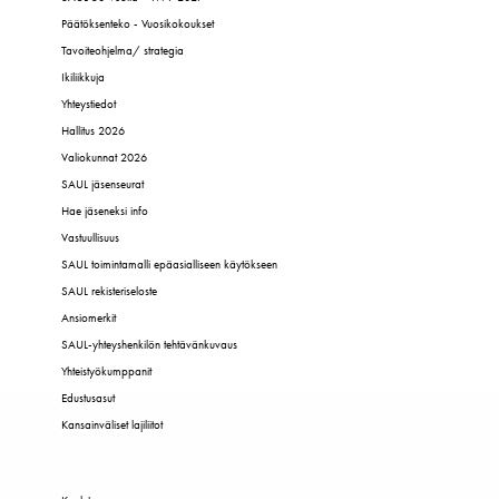
Päätöksenteko - Vuosikokoukset
Tavoiteohjelma/ strategia
Ikiliikkuja
Yhteystiedot
Hallitus 2026
Valiokunnat 2026
SAUL jäsenseurat
Hae jäseneksi info
Vastuullisuus
SAUL toimintamalli epäasialliseen käytökseen
SAUL rekisteriseloste
Ansiomerkit
SAUL-yhteyshenkilön tehtävänkuvaus
Yhteistyökumppanit
Edustusasut
Kansainväliset lajiliitot