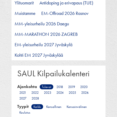
Ylituomarit
Antidoping ja erivapaus (TUE)
Muistamme
EM-Offroad 2026 Rasnov
MM-yleisurheilu 2026 Daegu
MM-MARATHON 2026 ZAGREB
EM-yleisurheilu 2027 Jyväskylä
Kohti EM 2027 Jyväskylää
SAUL Kilpailukalenteri
Ajankohta
Tulevat
2018
2019
2020
2021
2022
2023
2024
2025
2026
2027
2028
Tyypit
Kaikki
Kansallinen
Kansainvälinen
Koulutus