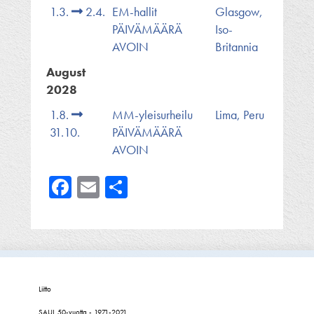
1.3.
2.4.
EM-hallit
Glasgow,
PÄIVÄMÄÄRÄ
Iso-
AVOIN
Britannia
August
2028
1.8.
MM-yleisurheilu
Lima, Peru
31.10.
PÄIVÄMÄÄRÄ
AVOIN
Facebook
Email
Share
Liitto
SAUL 50-vuotta - 1971-2021