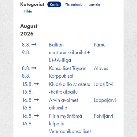
Kategoriat
Kaikki
Yleisurheilu
Luistelu
Hiihto
August
2026
8.8.
Baltian
Pärnu
9.8.
mestaruuskilpailut +
EMA-liiga
8.8.
Kansalliset Töysän
Alavus
8.8.
Korppukisat
15.8.
Kiuaskallio Masters
Jalasjärvi
15.8.
-heittokilpailu
16.8.
Arvin avoimet
Lappajärvi
16.8.
aikuisille
16.8.
Piirin myöntämä
Polvijärvi
16.8.
kilpailu
Veteraanikansalliset