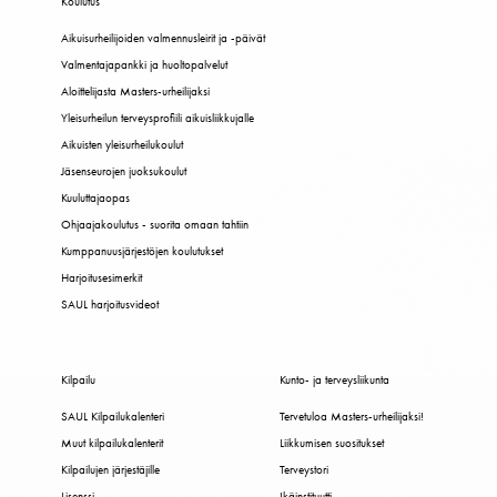
Koulutus
Aikuisurheilijoiden valmennusleirit ja -päivät
Valmentajapankki ja huoltopalvelut
Aloittelijasta Masters-urheilijaksi
Yleisurheilun terveysprofiili aikuisliikkujalle
Aikuisten yleisurheilukoulut
Jäsenseurojen juoksukoulut
Kuuluttajaopas
Ohjaajakoulutus - suorita omaan tahtiin
Kumppanuusjärjestöjen koulutukset
Harjoitusesimerkit
SAUL harjoitusvideot
Kilpailu
Kunto- ja terveysliikunta
SAUL Kilpailukalenteri
Tervetuloa Masters-urheilijaksi!
Muut kilpailukalenterit
Liikkumisen suositukset
Kilpailujen järjestäjille
Terveystori
Lisenssi
Ikäinstituutti