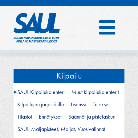
Hyppää
sisältöön
Kilpailu
SAUL Kilpailukalenteri
Muut kilpailukalenterit
Kilpailujen järjestäjille
Lisenssi
Tulokset
Tilastot
Ennätykset
Säännöt ja pistelaskuri
SAUL-Maljapisteet, Maljat, Vuosivalinnat