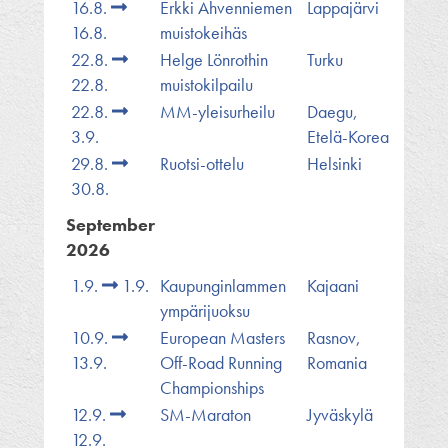
16.8.
Erkki Ahvenniemen
Lappajärvi
16.8.
muistokeihäs
22.8.
Helge Lönrothin
Turku
22.8.
muistokilpailu
22.8.
MM-yleisurheilu
Daegu,
3.9.
Etelä-Korea
29.8.
Ruotsi-ottelu
Helsinki
30.8.
September
2026
1.9.
1.9.
Kaupunginlammen
Kajaani
ympärijuoksu
10.9.
European Masters
Rasnov,
13.9.
Off-Road Running
Romania
Championships
12.9.
SM-Maraton
Jyväskylä
12.9.