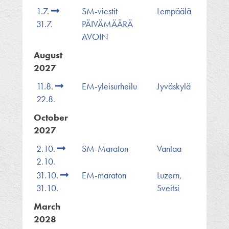
1.7.
SM-viestit
Lempäälä
31.7.
PÄIVÄMÄÄRÄ
AVOIN
August
2027
11.8.
EM-yleisurheilu
Jyväskylä
22.8.
October
2027
2.10.
SM-Maraton
Vantaa
2.10.
31.10.
EM-maraton
Luzern,
31.10.
Sveitsi
March
2028