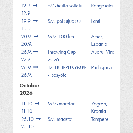
12.9.
SM-heitto5ottelu
Kangasala
12.9.
19.9.
SM-polkujuoksu
Lahti
19.9.
20.9.
MM 100 km
Ames,
20.9.
Espanja
26.9.
Throwing Cup
Audru, Viro
27.9.
2026
26.9.
17. HUIPPUKYMPPI
Pudasjärvi
26.9.
- Isosyöte
October
2026
11.10.
MM-maraton
Zagreb,
11.10.
Kroatia
25.10.
SM-maastot
Tampere
25.10.