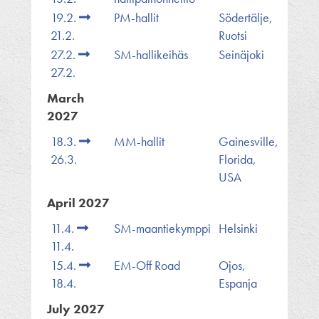
19.2.
PM-hallit
Södertälje,
21.2.
Ruotsi
27.2.
SM-hallikeihäs
Seinäjoki
27.2.
March
2027
18.3.
MM-hallit
Gainesville,
26.3.
Florida,
USA
April 2027
11.4.
SM-maantiekymppi
Helsinki
11.4.
15.4.
EM-Off Road
Ojos,
18.4.
Espanja
July 2027