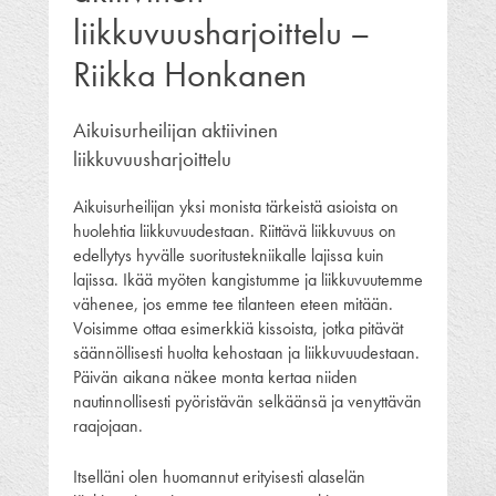
liikkuvuusharjoittelu –
Riikka Honkanen
Aikuisurheilijan aktiivinen
liikkuvuusharjoittelu
Aikuisurheilijan yksi monista tärkeistä asioista on
huolehtia liikkuvuudestaan. Riittävä liikkuvuus on
edellytys hyvälle suoritustekniikalle lajissa kuin
lajissa. Ikää myöten kangistumme ja liikkuvuutemme
vähenee, jos emme tee tilanteen eteen mitään.
Voisimme ottaa esimerkkiä kissoista, jotka pitävät
säännöllisesti huolta kehostaan ja liikkuvuudestaan.
Päivän aikana näkee monta kertaa niiden
nautinnollisesti pyöristävän selkäänsä ja venyttävän
raajojaan.
Itselläni olen huomannut erityisesti alaselän