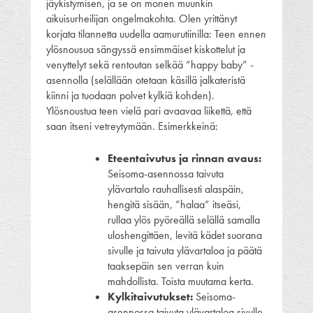
jäykistymisen, ja se on monen muunkin
aikuisurheilijan ongelmakohta. Olen yrittänyt
korjata tilannetta uudella aamurutiinilla: Teen ennen
ylösnousua sängyssä ensimmäiset kiskottelut ja
venyttelyt sekä rentoutan selkää ”happy baby” -
asennolla (selällään otetaan käsillä jalkateristä
kiinni ja tuodaan polvet kylkiä kohden).
Ylösnoustua teen vielä pari avaavaa liikettä, että
saan itseni vetreytymään. Esimerkkeinä:
Eteentaivutus ja rinnan avaus:
Seisoma-asennossa taivuta
ylävartalo rauhallisesti alaspäin,
hengitä sisään, ”halaa” itseäsi,
rullaa ylös pyöreällä selällä samalla
uloshengittäen, levitä kädet suorana
sivulle ja taivuta ylävartaloa ja päätä
taaksepäin sen verran kuin
mahdollista. Toista muutama kerta.
Kylkitaivutukset:
Seisoma-
asennossa taivuta ylävartaloa sivulle