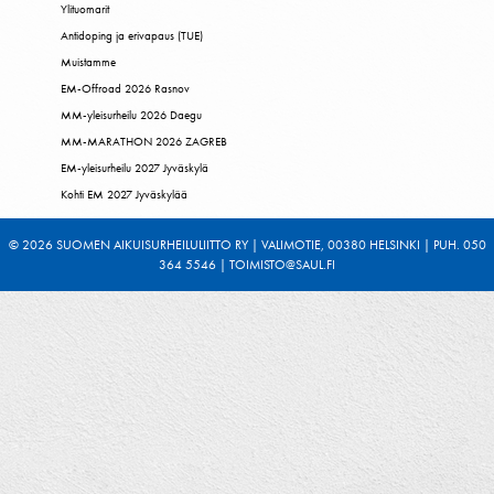
Ylituomarit
Antidoping ja erivapaus (TUE)
Muistamme
EM-Offroad 2026 Rasnov
MM-yleisurheilu 2026 Daegu
MM-MARATHON 2026 ZAGREB
EM-yleisurheilu 2027 Jyväskylä
Kohti EM 2027 Jyväskylää
© 2026 SUOMEN AIKUISURHEILULIITTO RY | VALIMOTIE, 00380 HELSINKI | PUH. 050
364 5546 | TOIMISTO@SAUL.FI