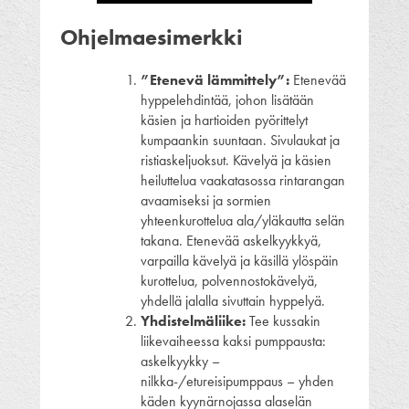
Ohjelmaesimerkki
”Etenevä lämmittely”:
Etenevää
hyppelehdintää, johon lisätään
käsien ja hartioiden pyörittelyt
kumpaankin suuntaan. Sivulaukat ja
ristiaskeljuoksut. Kävelyä ja käsien
heiluttelua vaakatasossa rintarangan
avaamiseksi ja sormien
yhteenkurottelua ala/yläkautta selän
takana. Etenevää askelkyykkyä,
varpailla kävelyä ja käsillä ylöspäin
kurottelua, polvennostokävelyä,
yhdellä jalalla sivuttain hyppelyä.
Yhdistelmäliike:
Tee kussakin
liikevaiheessa kaksi pumppausta:
askelkyykky –
nilkka-/etureisipumppaus – yhden
käden kyynärnojassa alaselän