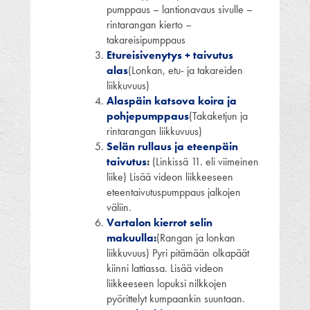
pumppaus – lantionavaus sivulle –
rintarangan kierto –
takareisipumppaus
Etureisivenytys + taivutus
alas
(Lonkan, etu- ja takareiden
liikkuvuus)
Alaspäin katsova koira ja
pohjepumppaus
(Takaketjun ja
rintarangan liikkuvuus)
Selän rullaus ja eteenpäin
taivutus
:
(Linkissä 11. eli viimeinen
liike) Lisää videon liikkeeseen
eteentaivutuspumppaus jalkojen
väliin.
Vartalon kierrot selin
makuulla:
(Rangan ja lonkan
liikkuvuus) Pyri pitämään olkapäät
kiinni lattiassa. Lisää videon
liikkeeseen lopuksi nilkkojen
pyörittelyt kumpaankin suuntaan.