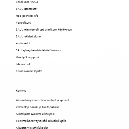
Valiokunnat 2026
SAUL jäsenseurat
Hae jäseneksi info
Vastuullisuus
SAUL toimintamalli epäasialliseen käytökseen
SAUL rekisteriseloste
Ansiomerkit
SAUL-yhteyshenkilön tehtävänkuvaus
Yhteistyökumppanit
Edustusasut
Kansainväliset lajiliitot
Koulutus
Aikuisurheilijoiden valmennusleirit ja -päivät
Valmentajapankki ja huoltopalvelut
Aloittelijasta Masters-urheilijaksi
Yleisurheilun terveysprofiili aikuisliikkujalle
Aikuisten yleisurheilukoulut