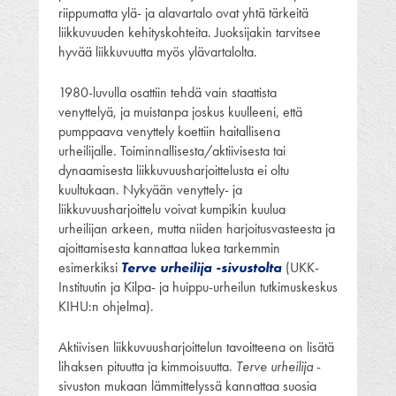
riippumatta ylä- ja alavartalo ovat yhtä tärkeitä
liikkuvuuden kehityskohteita. Juoksijakin tarvitsee
hyvää liikkuvuutta myös ylävartalolta.
1980-luvulla osattiin tehdä vain staattista
venyttelyä, ja muistanpa joskus kuulleeni, että
pumppaava venyttely koettiin haitallisena
urheilijalle. Toiminnallisesta/aktiivisesta tai
dynaamisesta liikkuvuusharjoittelusta ei oltu
kuultukaan. Nykyään venyttely- ja
liikkuvuusharjoittelu voivat kumpikin kuulua
urheilijan arkeen, mutta niiden harjoitusvasteesta ja
ajoittamisesta kannattaa lukea tarkemmin
esimerkiksi
Terve urheilija -sivustolta
(UKK-
Instituutin ja Kilpa- ja huippu-urheilun tutkimuskeskus
KIHU:n ohjelma).
Aktiivisen liikkuvuusharjoittelun tavoitteena on lisätä
lihaksen pituutta ja kimmoisuutta.
Terve urheilija
-
sivuston mukaan lämmittelyssä kannattaa suosia