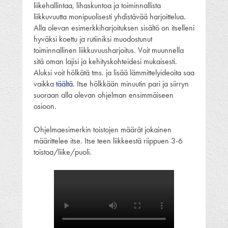
liikehallintaa, lihaskuntoa ja toiminnallista
liikkuvuutta monipuolisesti yhdistävää harjoittelua.
Alla olevan esimerkkiharjoituksen sisältö on itselleni
hyväksi koettu ja rutiiniksi muodostunut
toiminnallinen liikkuvuusharjoitus. Voit muunnella
sitä oman lajisi ja kehityskohteidesi mukaisesti.
Aluksi voit hölkätä tms. ja lisää lämmittelyideoita saa
vaikka
täältä
. Itse hölkkään minuutin pari ja siirryn
suoraan alla olevan ohjelman ensimmäiseen
osioon.
Ohjelmaesimerkin toistojen määrät jokainen
määrittelee itse. Itse teen liikkeestä riippuen 3-6
toistoa/liike/puoli.