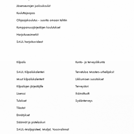
Jäsenseurojen juoksukoulut
Kuuluttajaopas
Ohjaajakoulutus - suorita omaan tahtiin
Kumppanuusjärjestöjen koulutukset
Harjoitusesimerkit
SAUL harjoitusvideot
Kilpailu
Kunto- ja terveysliikunta
SAUL Kilpailukalenteri
Tervetuloa Masters-urheilijaksi!
Muut kilpailukalenterit
Liikkumisen suositukset
Kilpailujen järjestäjille
Terveystori
Lisenssi
Ikäinstituutti
Tulokset
Sydänterveys
Tilastot
Ennätykset
Säännöt ja pistelaskuri
SAUL-Maljapisteet, Maljat, Vuosivalinnat