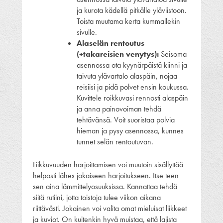
ja kurota kädellä pitkälle yläviistoon.
Toista muutama kerta kummallekin
sivulle.
Alaselän rentoutus
(+takareisien venytys):
Seisoma-
asennossa ota kyynärpäistä kiinni ja
taivuta ylävartalo alaspäin, nojaa
reisiisi ja pidä polvet ensin koukussa.
Kuvittele roikkuvasi rennosti alaspäin
ja anna painovoiman tehdä
tehtävänsä. Voit suoristaa polvia
hieman ja pysy asennossa, kunnes
tunnet selän rentoutuvan.
Liikkuvuuden harjoittamisen voi muutoin sisällyttää
helposti lähes jokaiseen harjoitukseen. Itse teen
sen aina lämmittelyosuuksissa. Kannattaa tehdä
siitä rutiini, jotta toistoja tulee viikon aikana
riittävästi. Jokainen voi valita omat mieluisat liikkeet
ja kuviot. On kuitenkin hyvä muistaa, että lajista