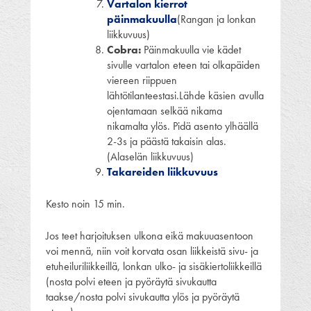
Vartalon kierrot
päinmakuulla
(Rangan ja lonkan
liikkuvuus)
Cobra:
Päinmakuulla vie kädet
sivulle vartalon eteen tai olkapäiden
viereen riippuen
lähtötilanteestasi.Lähde käsien avulla
ojentamaan selkää nikama
nikamalta ylös. Pidä asento ylhäällä
2-3s ja päästä takaisin alas.
(Alaselän liikkuvuus)
Takareiden liikkuvuus
Kesto noin 15 min.
Jos teet harjoituksen ulkona eikä makuuasentoon
voi mennä, niin voit korvata osan liikkeistä sivu- ja
etuheiluriliikkeillä, lonkan ulko- ja sisäkiertoliikkeillä
(nosta polvi eteen ja pyöräytä sivukautta
taakse/nosta polvi sivukautta ylös ja pyöräytä