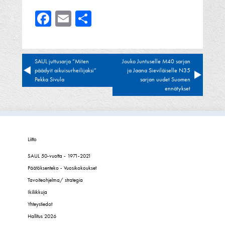
Facebook
Email
Share
Artikkelien
SAUL juttusarja ”Miten
Jouko Juntuselle M40 sarjan
päädyit aikuisurheilijaksi”
ja Jaana Sieviläiselle N35
selaus
Pekka Sivula
sarjan uudet Suomen
ennätykset
Liitto
SAUL 50-vuotta - 1971-2021
Päätöksenteko - Vuosikokoukset
Tavoiteohjelma/ strategia
Ikiliikkuja
Yhteystiedot
Hallitus 2026