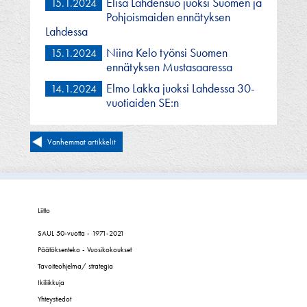
Elisa Lahdensuo juoksi Suomen ja
15.1.2024
Pohjoismaiden ennätyksen
Lahdessa
Niina Kelo työnsi Suomen
15.1.2024
ennätyksen Mustasaaressa
Elmo Lakka juoksi Lahdessa 30-
14.1.2024
vuotiaiden SE:n
Artikkelien
Vanhemmat artikkelit
selaus
Liitto
SAUL 50-vuotta - 1971-2021
Päätöksenteko - Vuosikokoukset
Tavoiteohjelma/ strategia
Ikiliikkuja
Yhteystiedot