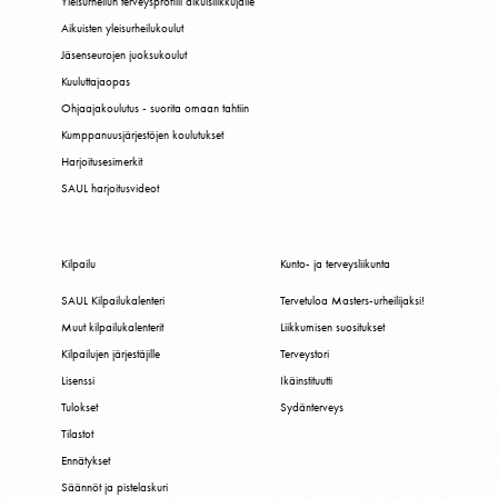
Yleisurheilun terveysprofiili aikuisliikkujalle
Aikuisten yleisurheilukoulut
Jäsenseurojen juoksukoulut
Kuuluttajaopas
Ohjaajakoulutus - suorita omaan tahtiin
Kumppanuusjärjestöjen koulutukset
Harjoitusesimerkit
SAUL harjoitusvideot
Kilpailu
Kunto- ja terveysliikunta
SAUL Kilpailukalenteri
Tervetuloa Masters-urheilijaksi!
Muut kilpailukalenterit
Liikkumisen suositukset
Kilpailujen järjestäjille
Terveystori
Lisenssi
Ikäinstituutti
Tulokset
Sydänterveys
Tilastot
Ennätykset
Säännöt ja pistelaskuri