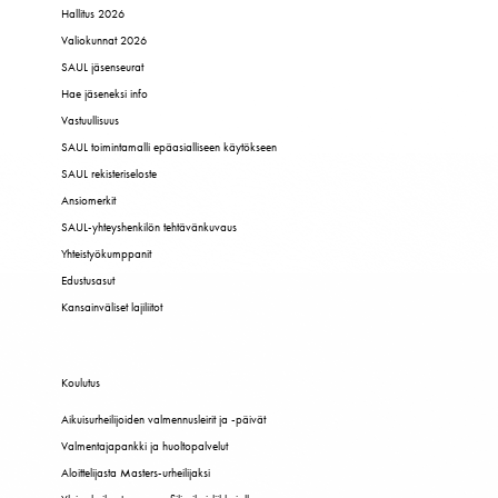
Hallitus 2026
Valiokunnat 2026
SAUL jäsenseurat
Hae jäseneksi info
Vastuullisuus
SAUL toimintamalli epäasialliseen käytökseen
SAUL rekisteriseloste
Ansiomerkit
SAUL-yhteyshenkilön tehtävänkuvaus
Yhteistyökumppanit
Edustusasut
Kansainväliset lajiliitot
Koulutus
Aikuisurheilijoiden valmennusleirit ja -päivät
Valmentajapankki ja huoltopalvelut
Aloittelijasta Masters-urheilijaksi