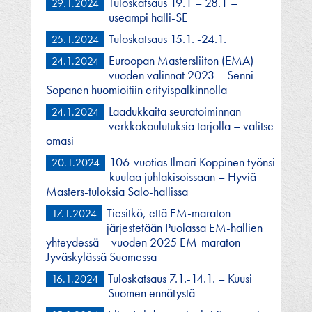
Tuloskatsaus 19.1 – 28.1 –
29.1.2024
useampi halli-SE
Tuloskatsaus 15.1. -24.1.
25.1.2024
Euroopan Mastersliiton (EMA)
24.1.2024
vuoden valinnat 2023 – Senni
Sopanen huomioitiin erityispalkinnolla
Laadukkaita seuratoiminnan
24.1.2024
verkkokoulutuksia tarjolla – valitse
omasi
106-vuotias Ilmari Koppinen työnsi
20.1.2024
kuulaa juhlakisoissaan – Hyviä
Masters-tuloksia Salo-hallissa
Tiesitkö, että EM-maraton
17.1.2024
järjestetään Puolassa EM-hallien
yhteydessä – vuoden 2025 EM-maraton
Jyväskylässä Suomessa
Tuloskatsaus 7.1.-14.1. – Kuusi
16.1.2024
Suomen ennätystä