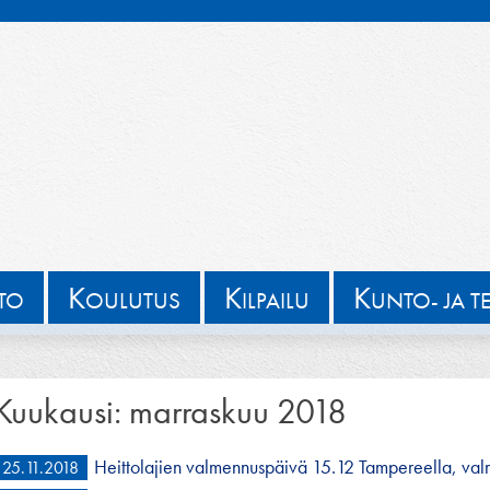
K
K
K
TTO
OULUTUS
ILPAILU
UNTO- JA T
Kuukausi:
marraskuu 2018
Heittolajien valmennuspäivä 15.12 Tampereella, val
25.11.2018