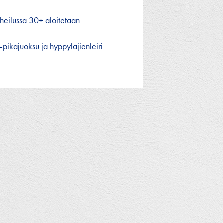
s
heilussa 30+ aloitetaan
-pikajuoksu ja hyppylajienleiri