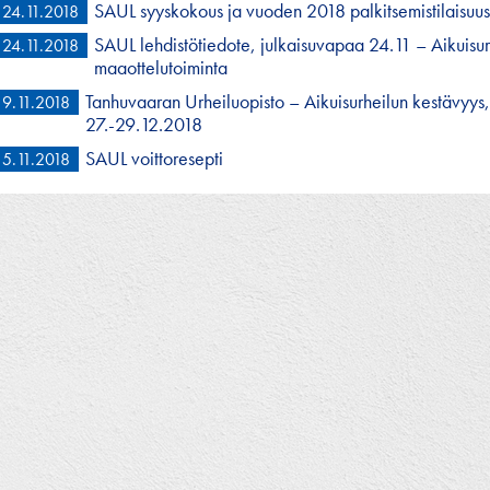
SAUL syyskokous ja vuoden 2018 palkitsemistilaisuu
24.11.2018
SAUL lehdistötiedote, julkaisuvapaa 24.11 – Aikuisur
24.11.2018
maaottelutoiminta
Tanhuvaaran Urheiluopisto – Aikuisurheilun kestävyys,
9.11.2018
27.-29.12.2018
SAUL voittoresepti
5.11.2018