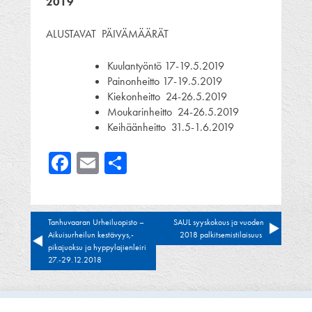
2019
ALUSTAVAT PÄIVÄMÄÄRÄT
Kuulantyöntö 17-19.5.2019
Painonheitto 17-19.5.2019
Kiekonheitto 24-26.5.2019
Moukarinheitto 24-26.5.2019
Keihäänheitto 31.5-1.6.2019
Facebook
Email
Share
Artikkelien
Tanhuvaaran Urheiluopisto –
SAUL syyskokous ja vuoden
Aikuisurheilun kestävyys,-
2018 palkitsemistilaisuus
selaus
pikajuoksu ja hyppylajienleiri
27.-29.12.2018