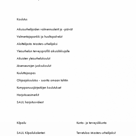
Koulutus
Aikuisurheilijoiden valmennusleirit ja -päivät
Valmentajapankki ja huoltopalvelut
Aloittelijasta Masters-urheilijaksi
Yleisurheilun terveysprofiili aikuisliikkujalle
Aikuisten yleisurheilukoulut
Jäsenseurojen juoksukoulut
Kuuluttajaopas
Ohjaajakoulutus - suorita omaan tahtiin
Kumppanuusjärjestöjen koulutukset
Harjoitusesimerkit
SAUL harjoitusvideot
Kilpailu
Kunto- ja terveysliikunta
SAUL Kilpailukalenteri
Tervetuloa Masters-urheilijaksi!