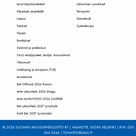
Muut kilpailukalenterit
Liikkumisen suositukset
Kilpailujen järjestäjille
Terveystori
Lisenssi
Ikäinstituutti
Tulokset
Sydänterveys
Tilastot
Ennätykset
Säännöt ja pistelaskuri
SAUL-Maljapisteet, Maljat, Vuosivalinnat
Ylituomarit
Antidoping ja erivapaus (TUE)
Muistamme
EM-Offroad 2026 Rasnov
MM-yleisurheilu 2026 Daegu
MM-MARATHON 2026 ZAGREB
EM-yleisurheilu 2027 Jyväskylä
Kohti EM 2027 Jyväskylää
© 2026 SUOMEN AIKUISURHEILULIITTO RY | VALIMOTIE, 00380 HELSINKI | PUH. 050
364 5546 | TOIMISTO@SAUL.FI