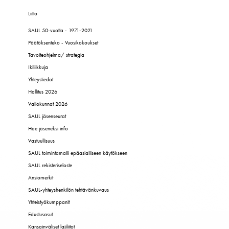
Liitto
SAUL 50-vuotta - 1971-2021
Päätöksenteko - Vuosikokoukset
Tavoiteohjelma/ strategia
Ikiliikkuja
Yhteystiedot
Hallitus 2026
Valiokunnat 2026
SAUL jäsenseurat
Hae jäseneksi info
Vastuullisuus
SAUL toimintamalli epäasialliseen käytökseen
SAUL rekisteriseloste
Ansiomerkit
SAUL-yhteyshenkilön tehtävänkuvaus
Yhteistyökumppanit
Edustusasut
Kansainväliset lajiliitot