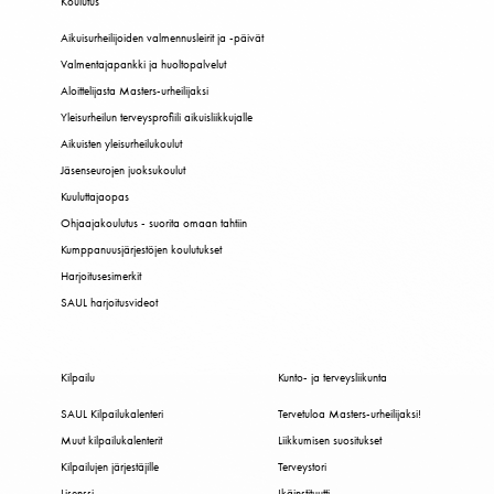
Koulutus
Aikuisurheilijoiden valmennusleirit ja -päivät
Valmentajapankki ja huoltopalvelut
Aloittelijasta Masters-urheilijaksi
Yleisurheilun terveysprofiili aikuisliikkujalle
Aikuisten yleisurheilukoulut
Jäsenseurojen juoksukoulut
Kuuluttajaopas
Ohjaajakoulutus - suorita omaan tahtiin
Kumppanuusjärjestöjen koulutukset
Harjoitusesimerkit
SAUL harjoitusvideot
Kilpailu
Kunto- ja terveysliikunta
SAUL Kilpailukalenteri
Tervetuloa Masters-urheilijaksi!
Muut kilpailukalenterit
Liikkumisen suositukset
Kilpailujen järjestäjille
Terveystori
Lisenssi
Ikäinstituutti