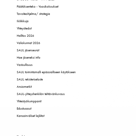
Päätöksenteko - Vuosikokoukset
Tavoiteohjelma/ strategia
Ikiliikkuja
Yhteystiedot
Hallitus 2026
Valiokunnat 2026
SAUL jäsenseurat
Hae jäseneksi info
Vastuullisuus
SAUL toimintamalli epäasialliseen käytökseen
SAUL rekisteriseloste
Ansiomerkit
SAUL-yhteyshenkilön tehtävänkuvaus
Yhteistyökumppanit
Edustusasut
Kansainväliset lajiliitot