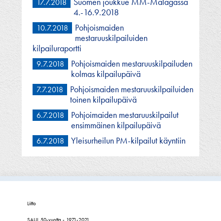
Suomen joukkue MM-Malagassa
17.7.2018
4.-16.9.2018
Pohjoismaiden
10.7.2018
mestaruuskilpailuiden
kilpailuraportti
Pohjoismaiden mestaruuskilpailuden
9.7.2018
kolmas kilpailupäivä
Pohjoismaiden mestaruuskilpailuiden
7.7.2018
toinen kilpailupäivä
Pohjoimaiden mestaruuskilpailut
6.7.2018
ensimmäinen kilpailupäivä
Yleisurheilun PM-kilpailut käyntiin
6.7.2018
Liitto
SAUL 50-vuotta - 1971-2021