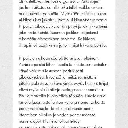
oli valitettavan heikosti organisoitu. Palkintojen
jaolle ei aikataulua ollut eikä tullut, vaikka asiasta
huomautettiin päivittäin. Myöskään mitalitaulukkoa
ei kilpailuista julkaistu, joka olisi kiinnostanut monia.
Kilpailun aikataulu kuitenkin pysyi ja tekniikka toimi,
joka on tärkeintä. Suomen joukkue ei joutunut
tekemään ainoatakaan protestia. Kaikkiaan
ilmapiiri oli positiivinen ja toimitsijat hyvällä tuulella.
Kilpailujen aikaan sää oli Boråsissa helteinen.
Aurinko paistoi lähes tauotta torstaista sunnuntaihin.
Tämä vaikutti tulostasoon positiivisesti
pikajuoksuissa, hypyissä ja heitoissa, mutta ei
pitkillä juoksuissa ja kävelyissä. Myös heitto-ottelijat
olivat myös pitkiä aikoja auringossa sunnuntaina.
Pitkillä matkoilla huolto olikin tärkeää. Huollossa oli
tarjolla lauantaista lähtien vettä ja sieniä. Erikoista
pidemmillä matkoilla oli kilpailunumeroiden
irtoaminen hikoilun ja veden pehmentäessä
numerolaput. Numerot olivat tehdyt
paperimassasta, joka ei ollut onnistunein valinta.