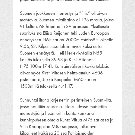
Suomen joukkueen menestys ja ”fiilis” oli aivan
mahtavia. Suomen mitalisaldo oli 198 mitalia, joista
91 kultaa, 68 hopeaa ja 39 pronssia. Yksittäisitä
suorituksista Eliisa Reijonen teki uuden Euroopan
ennätyksen N65 sarjan 2000m esteissä tuloksella
9.56,53. Kilpailuissa tehtiin myös kaksi uutta
Suomen ennätystä. Heli Herlevi-Malila N55
keihäs tuloksella 39.93 ja Kirsti Viitanen
N75 100m 17.41. Kansainvälisesti kovia tuloksia
olivat myös Kirsti Viitasen heitto-ottelun 4606
pistemäärä, Jukka Kauppilan M60 sarjan
1500m:llä tuloksella 4.41,17.
Sunnuntai iltana järjestettiin perinteinen Suomi-ilta,
jossa nautittiin seurasta. Tilaisuudessa muistettiin
menestyjiä ja huomioitiin kahta konkaria
kunniapuheenjohtaja Kunto Viirua M75 sarjassa ja
Viljo Knaappilaa M85 sarjassa, jotka ovat
kilpailleet kaikissa 20:ssä Pohjoismaiden