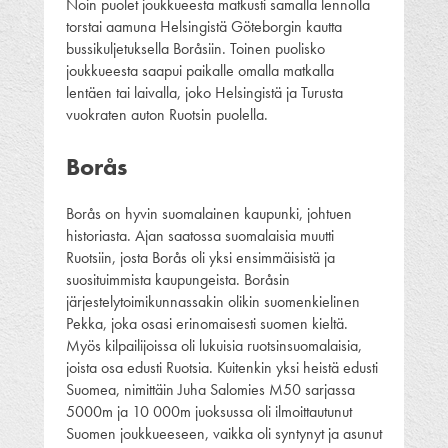
Noin puolet joukkueesta matkusti samalla lennolla
torstai aamuna Helsingistä Göteborgin kautta
bussikuljetuksella Boråsiin. Toinen puolisko
joukkueesta saapui paikalle omalla matkalla
lentäen tai laivalla, joko Helsingistä ja Turusta
vuokraten auton Ruotsin puolella.
Borås
Borås on hyvin suomalainen kaupunki, johtuen
historiasta. Ajan saatossa suomalaisia muutti
Ruotsiin, josta Borås oli yksi ensimmäisistä ja
suosituimmista kaupungeista. Boråsin
järjestelytoimikunnassakin olikin suomenkielinen
Pekka, joka osasi erinomaisesti suomen kieltä.
Myös kilpailijoissa oli lukuisia ruotsinsuomalaisia,
joista osa edusti Ruotsia. Kuitenkin yksi heistä edusti
Suomea, nimittäin Juha Salomies M50 sarjassa
5000m ja 10 000m juoksussa oli ilmoittautunut
Suomen joukkueeseen, vaikka oli syntynyt ja asunut