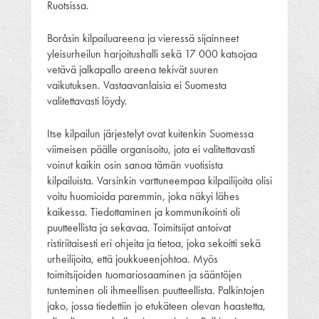
Ruotsissa.
Boråsin kilpailuareena ja vieressä sijainneet
yleisurheilun harjoitushalli sekä 17 000 katsojaa
vetävä jalkapallo areena tekivät suuren
vaikutuksen. Vastaavanlaisia ei Suomesta
valitettavasti löydy.
Itse kilpailun järjestelyt ovat kuitenkin Suomessa
viimeisen päälle organisoitu, jota ei valitettavasti
voinut kaikin osin sanoa tämän vuotisista
kilpailuista. Varsinkin varttuneempaa kilpailijoita olisi
voitu huomioida paremmin, joka näkyi lähes
kaikessa. Tiedottaminen ja kommunikointi oli
puutteellista ja sekavaa. Toimitsijat antoivat
ristiriitaisesti eri ohjeita ja tietoa, joka sekoitti sekä
urheilijoita, että joukkueenjohtoa. Myös
toimitsijoiden tuomariosaaminen ja sääntöjen
tunteminen oli ihmeellisen puutteellista. Palkintojen
jako, jossa tiedettiin jo etukäteen olevan haastetta,