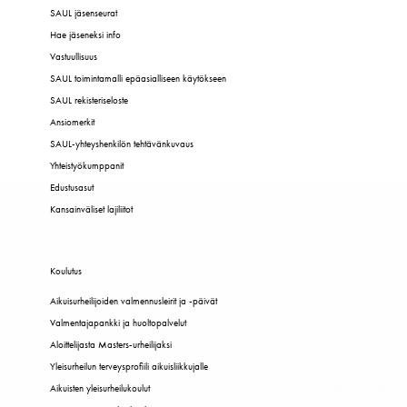
SAUL jäsenseurat
Hae jäseneksi info
Vastuullisuus
SAUL toimintamalli epäasialliseen käytökseen
SAUL rekisteriseloste
Ansiomerkit
SAUL-yhteyshenkilön tehtävänkuvaus
Yhteistyökumppanit
Edustusasut
Kansainväliset lajiliitot
Koulutus
Aikuisurheilijoiden valmennusleirit ja -päivät
Valmentajapankki ja huoltopalvelut
Aloittelijasta Masters-urheilijaksi
Yleisurheilun terveysprofiili aikuisliikkujalle
Aikuisten yleisurheilukoulut