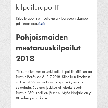
kilpailuraportti
Kilpailuraportti on luettavissa kilpailusuorituksineen
pdf tiedostona,
tästä
Pohjoismaiden
mestaruuskilpailut
2018
Yleisurheilun mestaruuskilpailut kilpailtiin tällä kertaa
Ruotsin Boråsissa 6.-8.7.2018. Kilpailuun ilmoittautui
mukavasti 92 suomalaisurheilijaa ja kymmeniä
seuralasia. Suomen joukkue oli toiseksi suurin
Ruotsin 250 urheilijan jälkeen. Myös Norjalla on yli
80 urheilijan joukkue.