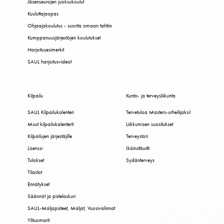
Jäsenseurojen juoksukoulut
Kuuluttajaopas
Ohjaajakoulutus - suorita omaan tahtiin
Kumppanuusjärjestöjen koulutukset
Harjoitusesimerkit
SAUL harjoitusvideot
Kilpailu
Kunto- ja terveysliikunta
SAUL Kilpailukalenteri
Tervetuloa Masters-urheilijaksi!
Muut kilpailukalenterit
Liikkumisen suositukset
Kilpailujen järjestäjille
Terveystori
Lisenssi
Ikäinstituutti
Tulokset
Sydänterveys
Tilastot
Ennätykset
Säännöt ja pistelaskuri
SAUL-Maljapisteet, Maljat, Vuosivalinnat
Ylituomarit