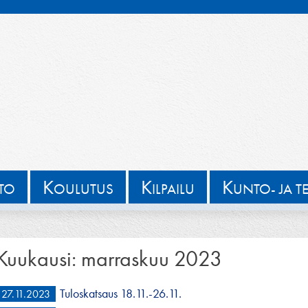
K
K
K
TTO
OULUTUS
ILPAILU
UNTO- JA T
Kuukausi:
marraskuu 2023
Tuloskatsaus 18.11.-26.11.
27.11.2023