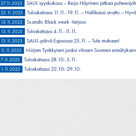
SAUL syyskokous – Reijo Häyrinen jatkaa puheenjoh
27.11.2023
Tuloskatsaus 11.11.-19.11. – Hallikausi avattu – Hyv
22.11.2023
Scandic Black week -tarjous
13.11.2023
Tuloskatsaus 4.11.-11.11.
13.11.2023
SAUL-päivä Espoossa 25.11. – Tule mukaan!
13.11.2023
Mirjam Tynkkynen juoksi vitosen Suomen ennätyksen 
11.11.2023
Tuloskatsaus 28.10.-5.11.
7.11.2023
Tuloskatsaus 22.10.-29.10.
1.11.2023