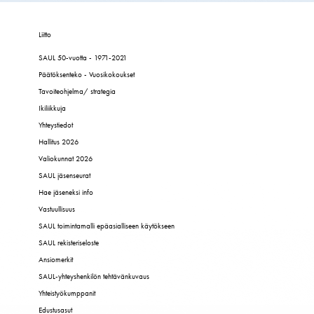
Liitto
SAUL 50-vuotta - 1971-2021
Päätöksenteko - Vuosikokoukset
Tavoiteohjelma/ strategia
Ikiliikkuja
Yhteystiedot
Hallitus 2026
Valiokunnat 2026
SAUL jäsenseurat
Hae jäseneksi info
Vastuullisuus
SAUL toimintamalli epäasialliseen käytökseen
SAUL rekisteriseloste
Ansiomerkit
SAUL-yhteyshenkilön tehtävänkuvaus
Yhteistyökumppanit
Edustusasut