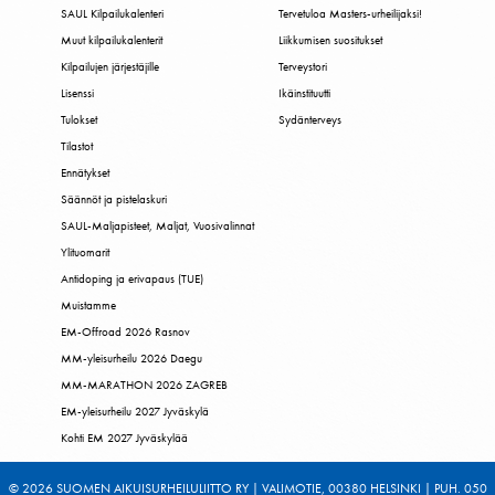
SAUL Kilpailukalenteri
Tervetuloa Masters-urheilijaksi!
Muut kilpailukalenterit
Liikkumisen suositukset
Kilpailujen järjestäjille
Terveystori
Lisenssi
Ikäinstituutti
Tulokset
Sydänterveys
Tilastot
Ennätykset
Säännöt ja pistelaskuri
SAUL-Maljapisteet, Maljat, Vuosivalinnat
Ylituomarit
Antidoping ja erivapaus (TUE)
Muistamme
EM-Offroad 2026 Rasnov
MM-yleisurheilu 2026 Daegu
MM-MARATHON 2026 ZAGREB
EM-yleisurheilu 2027 Jyväskylä
Kohti EM 2027 Jyväskylää
© 2026 SUOMEN AIKUISURHEILULIITTO RY | VALIMOTIE, 00380 HELSINKI | PUH. 050