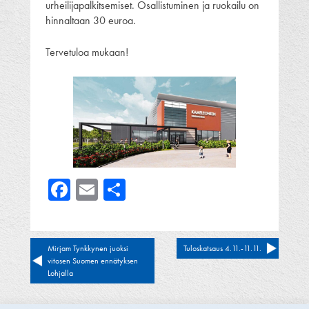
urheilijapalkitsemiset. Osallistuminen ja ruokailu on
hinnaltaan 30 euroa.
Tervetuloa mukaan!
Facebook
Email
Share
Artikkelien
Mirjam Tynkkynen juoksi
Tuloskatsaus 4.11.-11.11.
vitosen Suomen ennätyksen
selaus
Lohjalla