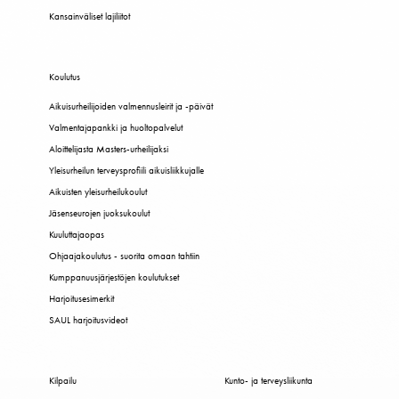
Kansainväliset lajiliitot
Koulutus
Aikuisurheilijoiden valmennusleirit ja -päivät
Valmentajapankki ja huoltopalvelut
Aloittelijasta Masters-urheilijaksi
Yleisurheilun terveysprofiili aikuisliikkujalle
Aikuisten yleisurheilukoulut
Jäsenseurojen juoksukoulut
Kuuluttajaopas
Ohjaajakoulutus - suorita omaan tahtiin
Kumppanuusjärjestöjen koulutukset
Harjoitusesimerkit
SAUL harjoitusvideot
Kilpailu
Kunto- ja terveysliikunta