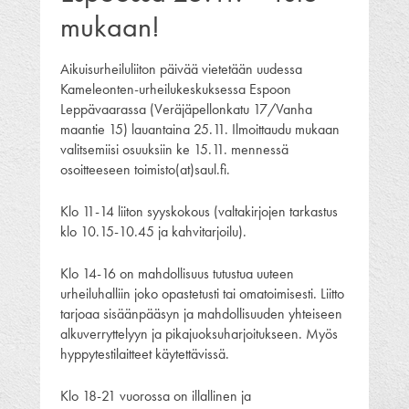
mukaan!
Aikuisurheiluliiton päivää vietetään uudessa
Kameleonten-urheilukeskuksessa Espoon
Leppävaarassa (Veräjäpellonkatu 17/Vanha
maantie 15) lauantaina 25.11. Ilmoittaudu mukaan
valitsemiisi osuuksiin ke 15.11. mennessä
osoitteeseen toimisto(at)saul.fi.
Klo 11-14 liiton syyskokous (valtakirjojen tarkastus
klo 10.15-10.45 ja kahvitarjoilu).
Klo 14-16 on mahdollisuus tutustua uuteen
urheiluhalliin joko opastetusti tai omatoimisesti. Liitto
tarjoaa sisäänpääsyn ja mahdollisuuden yhteiseen
alkuverryttelyyn ja pikajuoksuharjoitukseen. Myös
hyppytestilaitteet käytettävissä.
Klo 18-21 vuorossa on illallinen ja