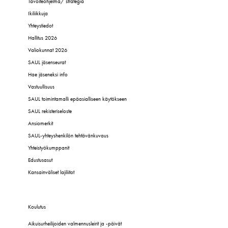
Tavoiteohjelma/ strategia
Ikiliikkuja
Yhteystiedot
Hallitus 2026
Valiokunnat 2026
SAUL jäsenseurat
Hae jäseneksi info
Vastuullisuus
SAUL toimintamalli epäasialliseen käytökseen
SAUL rekisteriseloste
Ansiomerkit
SAUL-yhteyshenkilön tehtävänkuvaus
Yhteistyökumppanit
Edustusasut
Kansainväliset lajiliitot
Koulutus
Aikuisurheilijoiden valmennusleirit ja -päivät