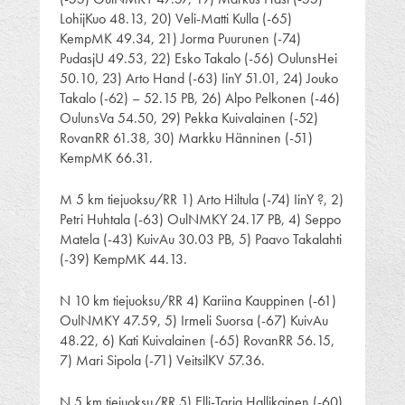
LohijKuo 48.13, 20) Veli-Matti Kulla (-65)
KempMK 49.34, 21) Jorma Puurunen (-74)
PudasjU 49.53, 22) Esko Takalo (-56) OulunsHei
50.10, 23) Arto Hand (-63) IinY 51.01, 24) Jouko
Takalo (-62) – 52.15 PB, 26) Alpo Pelkonen (-46)
OulunsVa 54.50, 29) Pekka Kuivalainen (-52)
RovanRR 61.38, 30) Markku Hänninen (-51)
KempMK 66.31.
M 5 km tiejuoksu/RR 1) Arto Hiltula (-74) IinY ?, 2)
Petri Huhtala (-63) OulNMKY 24.17 PB, 4) Seppo
Matela (-43) KuivAu 30.03 PB, 5) Paavo Takalahti
(-39) KempMK 44.13.
N 10 km tiejuoksu/RR 4) Kariina Kauppinen (-61)
OulNMKY 47.59, 5) Irmeli Suorsa (-67) KuivAu
48.22, 6) Kati Kuivalainen (-65) RovanRR 56.15,
7) Mari Sipola (-71) VeitsilKV 57.36.
N 5 km tiejuoksu/RR 5) Elli-Tarja Hallikainen (-60)