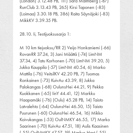
(London) 3.12.48 PB, 111) Sara Malmberg (-87)
RunClub 3.13.43 PB, 265) Kirsi Taponen (-83)
(Loimaa) 3.30.18 PB, 386) Raita Säynäjoki (-83)
MikkKV 3.39.35 PB.
28.10. Ii, Testijuoksusarja 1:
M 10 km tiejuoksu/RR 2) Veijo Honkaniemi (-66)
RovanRR 37.24, 3) Jani Määttä (-74) LimNM
37.34, 4) Tatu Korhonen (-70) LimNM 39.20, 5)
Jukka Kauppila (-57) LimNM 40.54, 6) Marko
Mattila (-76) VeitsilKV 42.20 PB, 7) Tuomas
Ronkainen (-73) KuivAu 43.39, 8) Jukka
Palokangas (-68) OulunsHei 44.21, 9) Pekka
Kuokkanen (-65) IinY 44.41, 12) Markku
Haapamäki (-76) (Oulu) 45.28 PB, 14) Taisto
Latvalehto (-64) OulunsHei 46.50, 15) Taisto
Puurunen (-60) OulunsHei 46.54, 16) Mikko
Koivukangas (-53) OulNMKY 46.55, 17) Marko
Saarinen (-70) KuivAu 47.51, 18) Aulis Kaasinen
(-55) OulNMKY 47.57, 19) Markus Hast (-55)