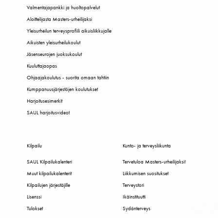
Valmentajapankki ja huoltopalvelut
Aloittelijasta Masters-urheilijaksi
Yleisurheilun terveysprofiili aikuisliikkujalle
Aikuisten yleisurheilukoulut
Jäsenseurojen juoksukoulut
Kuuluttajaopas
Ohjaajakoulutus - suorita omaan tahtiin
Kumppanuusjärjestöjen koulutukset
Harjoitusesimerkit
SAUL harjoitusvideot
Kilpailu
Kunto- ja terveysliikunta
SAUL Kilpailukalenteri
Tervetuloa Masters-urheilijaksi!
Muut kilpailukalenterit
Liikkumisen suositukset
Kilpailujen järjestäjille
Terveystori
Lisenssi
Ikäinstituutti
Tulokset
Sydänterveys