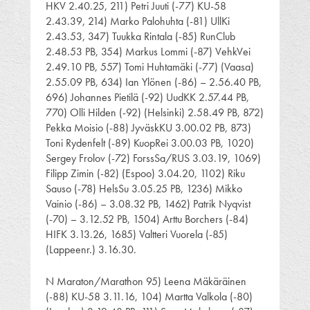
HKV 2.40.25, 211) Petri Juuti (-77) KU-58
2.43.39, 214) Marko Palohuhta (-81) UllKi
2.43.53, 347) Tuukka Rintala (-85) RunClub
2.48.53 PB, 354) Markus Lommi (-87) VehkVei
2.49.10 PB, 557) Tomi Huhtamäki (-77) (Vaasa)
2.55.09 PB, 634) Ian Ylönen (-86) – 2.56.40 PB,
696) Johannes Pietilä (-92) UudKK 2.57.44 PB,
770) Olli Hilden (-92) (Helsinki) 2.58.49 PB, 872)
Pekka Moisio (-88) JyväskKU 3.00.02 PB, 873)
Toni Rydenfelt (-89) KuopRei 3.00.03 PB, 1020)
Sergey Frolov (-72) ForssSa/RUS 3.03.19, 1069)
Filipp Zimin (-82) (Espoo) 3.04.20, 1102) Riku
Sauso (-78) HelsSu 3.05.25 PB, 1236) Mikko
Vainio (-86) – 3.08.32 PB, 1462) Patrik Nyqvist
(-70) – 3.12.52 PB, 1504) Arttu Borchers (-84)
HIFK 3.13.26, 1685) Valtteri Vuorela (-85)
(Lappeenr.) 3.16.30.
N Maraton/Marathon 95) Leena Mäkäräinen
(-88) KU-58 3.11.16, 104) Martta Valkola (-80)