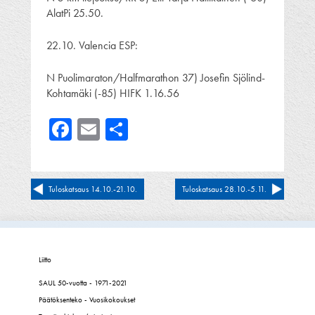
AlatPi 25.50.
22.10. Valencia ESP:
N Puolimaraton/Halfmarathon 37) Josefin Sjölind-
Kohtamäki (-85) HIFK 1.16.56
Facebook
Email
Share
Artikkelien
Tuloskatsaus 14.10.-21.10.
Tuloskatsaus 28.10.-5.11.
selaus
Liitto
SAUL 50-vuotta - 1971-2021
Päätöksenteko - Vuosikokoukset