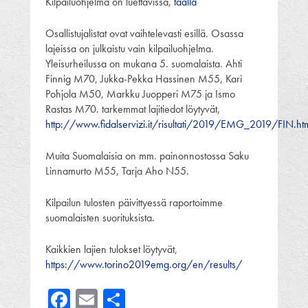
Kilpailuohjelma on luettavissa,
täällä
Osallistujalistat ovat vaihtelevasti esillä. Osassa
lajeissa on julkaistu vain kilpailuohjelma.
Yleisurheilussa on mukana 5. suomalaista. Ahti
Finnig M70, Jukka-Pekka Hassinen M55, Kari
Pohjola M50, Markku Juopperi M75 ja Ismo
Rastas M70. tarkemmat lajitiedot löytyvät,
http://www.fidalservizi.it/risultati/2019/EMG_2019/FIN.ht
Muita Suomalaisia on mm. painonnostossa Saku
Linnamurto M55, Tarja Aho N55.
Kilpailun tulosten päivittyessä raportoimme
suomalaisten suorituksista.
Kaikkien lajien tulokset löytyvät,
https://www.torino2019emg.org/en/results/
Facebook
Email
Share