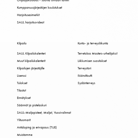
Kumppanuusjärjestöjen koulutukset
Harjoitusesimerkit
SAUL harjoitusvideot
Kilpailu
Kunto- ja terveysliikunta
SAUL Kilpailukalenteri
Tervetuloa Masters-urheilijaksi!
Muut kilpailukalenterit
Liikkumisen suositukset
Kilpailujen järjestäjille
Terveystori
Lisenssi
Ikäinstituutti
Tulokset
Sydänterveys
Tilastot
Ennätykset
Säännöt ja pistelaskuri
SAUL-Maljapisteet, Maljat, Vuosivalinnat
Ylituomarit
Antidoping ja erivapaus (TUE)
Muistamme