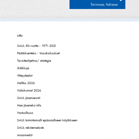
selaus
Torinossa, Italiassa
Liitto
SAUL 50-vuotta - 1971-2021
Päätöksenteko - Vuosikokoukset
Tavoiteohjelma/ strategia
Ikiliikkuja
Yhteystiedot
Hallitus 2026
Valiokunnat 2026
SAUL jäsenseurat
Hae jäseneksi info
Vastuullisuus
SAUL toimintamalli epäasialliseen käytökseen
SAUL rekisteriseloste
Ansiomerkit