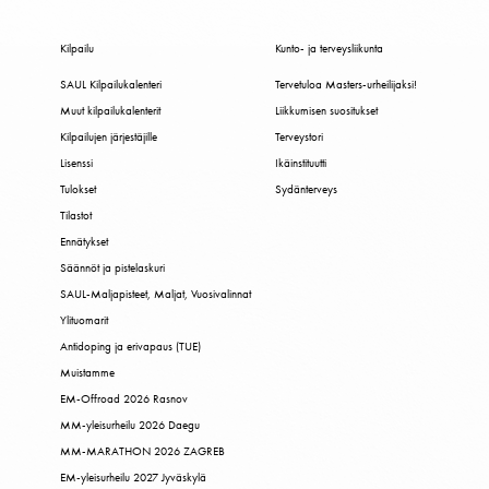
Kilpailu
Kunto- ja terveysliikunta
SAUL Kilpailukalenteri
Tervetuloa Masters-urheilijaksi!
Muut kilpailukalenterit
Liikkumisen suositukset
Kilpailujen järjestäjille
Terveystori
Lisenssi
Ikäinstituutti
Tulokset
Sydänterveys
Tilastot
Ennätykset
Säännöt ja pistelaskuri
SAUL-Maljapisteet, Maljat, Vuosivalinnat
Ylituomarit
Antidoping ja erivapaus (TUE)
Muistamme
EM-Offroad 2026 Rasnov
MM-yleisurheilu 2026 Daegu
MM-MARATHON 2026 ZAGREB
EM-yleisurheilu 2027 Jyväskylä