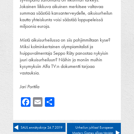
Jokainen liikkuva aikuinen merkitsee valtavaa
summaa säästöä kansanterveydelle, aikuisurheilun
kautta yhteiskunta voisi säästää loppupeleissä
miljoonia euroja.
Mistä aikuisurheilussa on siis pohjimmiltaan kyse?
Miksi kolminkertainen olympiamitalisti ja
huippuvalmentaja Seppo Räty panostaa nykyisin
juuri aikuisurheiluun? Näihin ja moniin muihin
kysymyksiin Alfa TV:n dokumentti tarjoaa
vastauksia.
Jari Porttila
Facebook
Email
Share
Artikkelien
SAUL ennätyskirje 24.7.2019
Urheilun juhlaa! European
Masters Games alkaa tänään