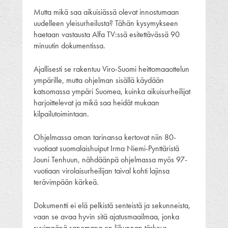
Mutta mikä saa aikuisiässä olevat innostumaan
uudelleen yleisurheilusta? Tähän kysymykseen
haetaan vastausta Alfa TV:ssä esitettävässä 90
minuutin dokumentissa.
Ajallisesti se rakentuu Viro-Suomi heittomaaottelun
ympärille, mutta ohjelman sisällä käydään
katsomassa ympäri Suomea, kuinka aikuisurheilijat
harjoittelevat ja mikä saa heidät mukaan
kilpailutoimintaan.
Ohjelmassa oman tarinansa kertovat niin 80-
vuotiaat suomalaishuiput Irma Niemi-Pynttäristä
Jouni Tenhuun, nähdäänpä ohjelmassa myös 97-
vuotiaan virolaisurheilijan taival kohti lajinsa
terävimpään kärkeä.
Dokumentti ei elä pelkistä senteistä ja sekunneista,
vaan se avaa hyvin sitä ajatusmaailmaa, jonka
syvimpänä sanomana on liikunnan tärkeys.