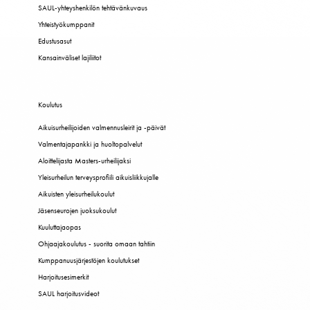
SAUL-yhteyshenkilön tehtävänkuvaus
Yhteistyökumppanit
Edustusasut
Kansainväliset lajiliitot
Koulutus
Aikuisurheilijoiden valmennusleirit ja -päivät
Valmentajapankki ja huoltopalvelut
Aloittelijasta Masters-urheilijaksi
Yleisurheilun terveysprofiili aikuisliikkujalle
Aikuisten yleisurheilukoulut
Jäsenseurojen juoksukoulut
Kuuluttajaopas
Ohjaajakoulutus - suorita omaan tahtiin
Kumppanuusjärjestöjen koulutukset
Harjoitusesimerkit
SAUL harjoitusvideot