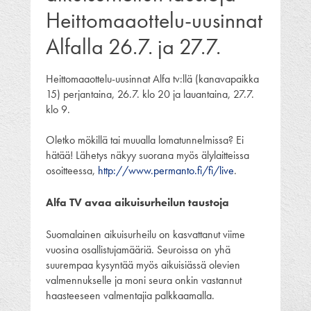
Heittomaaottelu-uusinnat
Alfalla 26.7. ja 27.7.
Heittomaaottelu-uusinnat Alfa tv:llä (kanavapaikka
15) perjantaina, 26.7. klo 20 ja lauantaina, 27.7.
klo 9.
Oletko mökillä tai muualla lomatunnelmissa? Ei
hätää! Lähetys näkyy suorana myös älylaitteissa
osoitteessa,
http://www.permanto.fi/fi/live
.
Alfa TV avaa aikuisurheilun taustoja
Suomalainen aikuisurheilu on kasvattanut viime
vuosina osallistujamääriä. Seuroissa on yhä
suurempaa kysyntää myös aikuisiässä olevien
valmennukselle ja moni seura onkin vastannut
haasteeseen valmentajia palkkaamalla.