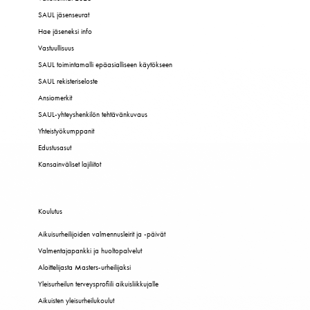
SAUL jäsenseurat
Hae jäseneksi info
Vastuullisuus
SAUL toimintamalli epäasialliseen käytökseen
SAUL rekisteriseloste
Ansiomerkit
SAUL-yhteyshenkilön tehtävänkuvaus
Yhteistyökumppanit
Edustusasut
Kansainväliset lajiliitot
Koulutus
Aikuisurheilijoiden valmennusleirit ja -päivät
Valmentajapankki ja huoltopalvelut
Aloittelijasta Masters-urheilijaksi
Yleisurheilun terveysprofiili aikuisliikkujalle
Aikuisten yleisurheilukoulut