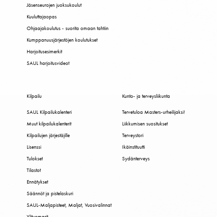
Jäsenseurojen juoksukoulut
Kuuluttajaopas
Ohjaajakoulutus - suorita omaan tahtiin
Kumppanuusjärjestöjen koulutukset
Harjoitusesimerkit
SAUL harjoitusvideot
Kilpailu
Kunto- ja terveysliikunta
SAUL Kilpailukalenteri
Tervetuloa Masters-urheilijaksi!
Muut kilpailukalenterit
Liikkumisen suositukset
Kilpailujen järjestäjille
Terveystori
Lisenssi
Ikäinstituutti
Tulokset
Sydänterveys
Tilastot
Ennätykset
Säännöt ja pistelaskuri
SAUL-Maljapisteet, Maljat, Vuosivalinnat
Ylituomarit