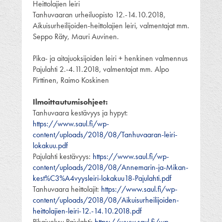
Heittolajien leiri
Tanhuvaaran urheiluopisto 12.-14.10.2018,
Aikuisurheilijoiden-heittolajien leiri, valmentajat mm.
Seppo Räty, Mauri Auvinen.
Pika- ja aitajuoksijoiden leiri + henkinen valmennus
Pajulahti 2.-4.11.2018, valmentajat mm. Alpo
Pirttinen, Raimo Koskinen
Ilmoittautumisohjeet:
Tanhuvaara kestävyys ja hypyt:
https://www.saul.fi/wp-
content/uploads/2018/08/Tanhuvaaran-leiri-
lokakuu.pdf
Pajulahti kestävyys:
https://www.saul.fi/wp-
content/uploads/2018/08/Annemarin-ja-Mikan-
kest%C3%A4vyysleiri-lokakuu18-Pajulahti.pdf
Tanhuvaara heittolajit:
https://www.saul.fi/wp-
content/uploads/2018/08/Aikuisurheilijoiden-
heittolajien-leiri-12.-14.10.2018.pdf
Pikajuoksu Pajulahti:
https://www.saul.fi/wp-