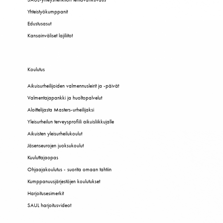
Yhteistyökumppanit
Edustusasut
Kansainväliset lajiliitot
Koulutus
Aikuisurheilijoiden valmennusleirit ja -päivät
Valmentajapankki ja huoltopalvelut
Aloittelijasta Masters-urheilijaksi
Yleisurheilun terveysprofiili aikuisliikkujalle
Aikuisten yleisurheilukoulut
Jäsenseurojen juoksukoulut
Kuuluttajaopas
Ohjaajakoulutus - suorita omaan tahtiin
Kumppanuusjärjestöjen koulutukset
Harjoitusesimerkit
SAUL harjoitusvideot