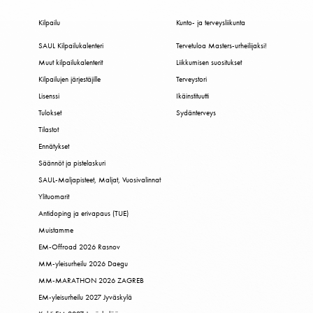
Kilpailu
Kunto- ja terveysliikunta
SAUL Kilpailukalenteri
Tervetuloa Masters-urheilijaksi!
Muut kilpailukalenterit
Liikkumisen suositukset
Kilpailujen järjestäjille
Terveystori
Lisenssi
Ikäinstituutti
Tulokset
Sydänterveys
Tilastot
Ennätykset
Säännöt ja pistelaskuri
SAUL-Maljapisteet, Maljat, Vuosivalinnat
Ylituomarit
Antidoping ja erivapaus (TUE)
Muistamme
EM-Offroad 2026 Rasnov
MM-yleisurheilu 2026 Daegu
MM-MARATHON 2026 ZAGREB
EM-yleisurheilu 2027 Jyväskylä