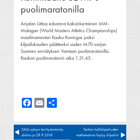
puolimaratonilla
Anjalan Liittoa edustava kaksinkertainen MM-
Malagan (World Masters Atletics Championships)
maailmamestari Kauko Kuningas juoksi
kilpailukauden päätteeksi uuden M70-sarjan
Suomen ennätyksen Vantaan puolimaratonilla.
Kaukon puolimaratonin aika 1.31,45.
Facebook
Email
Share
Artikkelien
SAUL syksyn leiritystoiminta,
Tartton hallikilpailuiden
aloitus jo 28.9.2018
matkamainos löytyy kilpailut