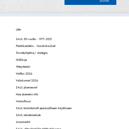
selaus
sivulta!
Liitto
SAUL 50-vuotta - 1971-2021
Päätöksenteko - Vuosikokoukset
Tavoiteohjelma/ strategia
Ikiliikkuja
Yhteystiedot
Hallitus 2026
Valiokunnat 2026
SAUL jäsenseurat
Hae jäseneksi info
Vastuullisuus
SAUL toimintamalli epäasialliseen käytökseen
SAUL rekisteriseloste
Ansiomerkit
SAUL-yhteyshenkilön tehtävänkuvaus