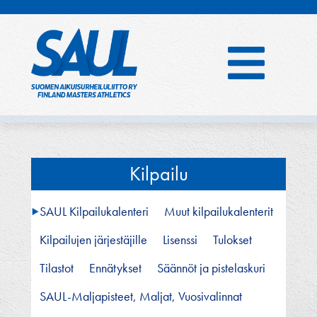
Hyppää
sisältöön
Kilpailu
SAUL Kilpailukalenteri
Muut kilpailukalenterit
Kilpailujen järjestäjille
Lisenssi
Tulokset
Tilastot
Ennätykset
Säännöt ja pistelaskuri
SAUL-Maljapisteet, Maljat, Vuosivalinnat