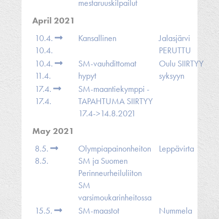
mestaruuskilpailut
April 2021
10.4.
Kansallinen
Jalasjärvi
10.4.
PERUTTU
10.4.
SM-vauhdittomat
Oulu SIIRTYY
11.4.
hypyt
syksyyn
17.4.
SM-maantiekymppi -
17.4.
TAPAHTUMA SIIRTYY
17.4->14.8.2021
May 2021
8.5.
Olympiapainonheiton
Leppävirta
8.5.
SM ja Suomen
Perinneurheiluliiton
SM
varsimoukarinheitossa
15.5.
SM-maastot
Nummela