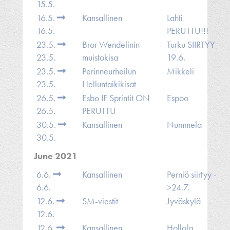
15.5.
16.5.
Kansallinen
Lahti
16.5.
PERUTTU!!!
23.5.
Bror Wendelinin
Turku SIIRTYY
23.5.
muistokisa
19.6.
23.5.
Perinneurheilun
Mikkeli
23.5.
Helluntaikikisat
26.5.
Esbo IF Sprintit ON
Espoo
26.5.
PERUTTU
30.5.
Kansallinen
Nummela
30.5.
June 2021
6.6.
Kansallinen
Perniö siirtyy -
6.6.
>24.7.
12.6.
SM-viestit
Jyväskylä
12.6.
12.6.
Kansallinen
Hollola