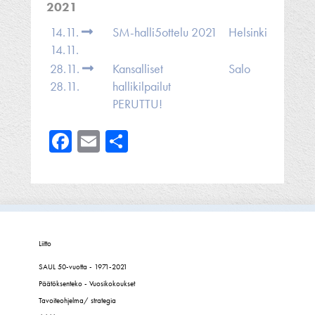
2021
14.11.
SM-halli5ottelu 2021
Helsinki
14.11.
28.11.
Kansalliset
Salo
28.11.
hallikilpailut
PERUTTU!
Facebook
Email
Share
Liitto
SAUL 50-vuotta - 1971-2021
Päätöksenteko - Vuosikokoukset
Tavoiteohjelma/ strategia