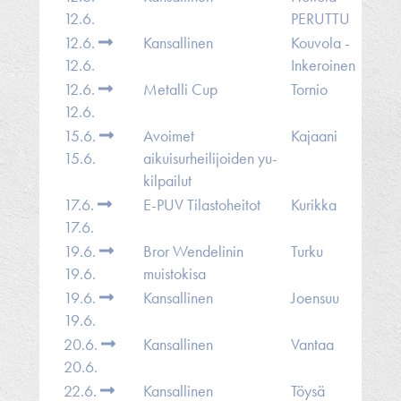
12.6.
PERUTTU
12.6.
Kansallinen
Kouvola -
12.6.
Inkeroinen
12.6.
Metalli Cup
Tornio
12.6.
15.6.
Avoimet
Kajaani
15.6.
aikuisurheilijoiden yu-
kilpailut
17.6.
E-PUV Tilastoheitot
Kurikka
17.6.
19.6.
Bror Wendelinin
Turku
19.6.
muistokisa
19.6.
Kansallinen
Joensuu
19.6.
20.6.
Kansallinen
Vantaa
20.6.
22.6.
Kansallinen
Töysä