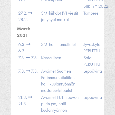
SIIRTYY 2022
27.2.
SM-hiihdot (V) viestit
Tampere
28.2.
ja lyhyet matkat
March
2021
6.3.
SM-hallimoniottelut
Jyväskylä
6.3.
PERUTTU
7.3.
7.3.
Kansallinen
Salo
PERUTTU
7.3.
7.3.
Avoimet Suomen
Leppävirta
Perinneurheiluliiton
halli kuulantyönnön
mestaruuskilpailut
21.3.
Avoimet TUL:n Savon
Leppävirta
21.3.
piirin pm, halli
kuulantyönnön