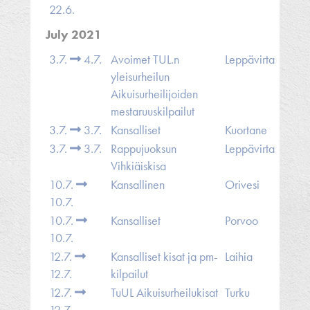
22.6.
July 2021
3.7.
4.7.
Avoimet TUL.n
Leppävirta
yleisurheilun
Aikuisurheilijoiden
mestaruuskilpailut
3.7.
3.7.
Kansalliset
Kuortane
3.7.
3.7.
Rappujuoksun
Leppävirta
Vihkiäiskisa
10.7.
Kansallinen
Orivesi
10.7.
10.7.
Kansalliset
Porvoo
10.7.
12.7.
Kansalliset kisat ja pm-
Laihia
12.7.
kilpailut
12.7.
TuUL Aikuisurheilukisat
Turku
12.7.