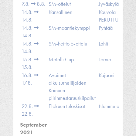
7.8.
8.8.
SM-ottelut
Jyväskylä
14.8.
Kansallinen
Kouvola
14.8.
PERUTTU
14.8.
SM-maantiekymppi
Pyhtää
14.8.
14.8.
SM-heitto 5-ottelu
Lahti
14.8.
15.8.
Metalli Cup
Tornio
15.8.
16.8.
Avoimet
Kajaani
17.8.
aikuisurheilijoiden
Kainuun
piirinmestaruuskilpailut
22.8.
Elokuun tuloskisat
Nummela
22.8.
September
2021