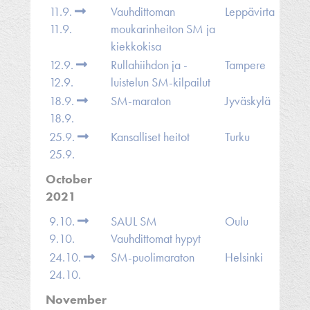
11.9.
Vauhdittoman
Leppävirta
11.9.
moukarinheiton SM ja
kiekkokisa
12.9.
Rullahiihdon ja -
Tampere
12.9.
luistelun SM-kilpailut
18.9.
SM-maraton
Jyväskylä
18.9.
25.9.
Kansalliset heitot
Turku
25.9.
October
2021
9.10.
SAUL SM
Oulu
9.10.
Vauhdittomat hypyt
24.10.
SM-puolimaraton
Helsinki
24.10.
November