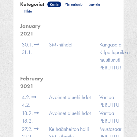
Kategoriat
Kaikki
Yleisurheilu
Luistelu
Hiihto
January
2021
30.1.
SM-hiihdot
Kangasala
31.1.
Kilpailupaikka
muuttunut!
PERUTTU!
February
2021
4.2.
Avoimet aluehiihdot
Vantaa
4.2.
PERUTTU
18.2.
Avoimet aluehiihdot
Vantaa
18.2.
PERUTTU
27.2.
Keihäänheiton halli
Mustasaari
27.2.
SM-kilpailu
PERUTTU -