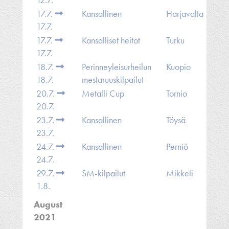
17.7.
Kansallinen
Harjavalta
17.7.
17.7.
Kansalliset heitot
Turku
17.7.
18.7.
Perinneyleisurheilun
Kuopio
18.7.
mestaruuskilpailut
20.7.
Metalli Cup
Tornio
20.7.
23.7.
Kansallinen
Töysä
23.7.
24.7.
Kansallinen
Perniö
24.7.
29.7.
SM-kilpailut
Mikkeli
1.8.
August
2021