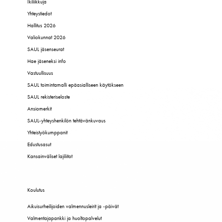
Ikiliikkuja
Yhteystiedot
Hallitus 2026
Valiokunnat 2026
SAUL jäsenseurat
Hae jäseneksi info
Vastuullisuus
SAUL toimintamalli epäasialliseen käytökseen
SAUL rekisteriseloste
Ansiomerkit
SAUL-yhteyshenkilön tehtävänkuvaus
Yhteistyökumppanit
Edustusasut
Kansainväliset lajiliitot
Koulutus
Aikuisurheilijoiden valmennusleirit ja -päivät
Valmentajapankki ja huoltopalvelut