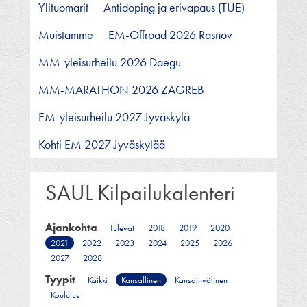
Ylituomarit
Antidoping ja erivapaus (TUE)
Muistamme
EM-Offroad 2026 Rasnov
MM-yleisurheilu 2026 Daegu
MM-MARATHON 2026 ZAGREB
EM-yleisurheilu 2027 Jyväskylä
Kohti EM 2027 Jyväskylää
SAUL Kilpailukalenteri
Ajankohta
Tulevat
2018
2019
2020
2021
2022
2023
2024
2025
2026
2027
2028
Tyypit
Kaikki
Kansallinen
Kansainvälinen
Koulutus