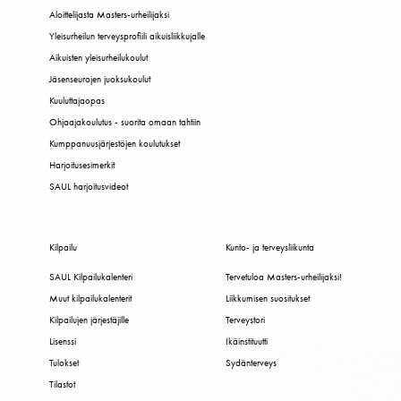
Aloittelijasta Masters-urheilijaksi
Yleisurheilun terveysprofiili aikuisliikkujalle
Aikuisten yleisurheilukoulut
Jäsenseurojen juoksukoulut
Kuuluttajaopas
Ohjaajakoulutus - suorita omaan tahtiin
Kumppanuusjärjestöjen koulutukset
Harjoitusesimerkit
SAUL harjoitusvideot
Kilpailu
Kunto- ja terveysliikunta
SAUL Kilpailukalenteri
Tervetuloa Masters-urheilijaksi!
Muut kilpailukalenterit
Liikkumisen suositukset
Kilpailujen järjestäjille
Terveystori
Lisenssi
Ikäinstituutti
Tulokset
Sydänterveys
Tilastot