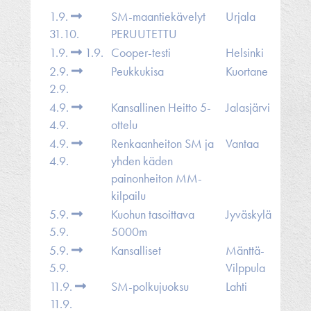
1.9.
SM-maantiekävelyt
Urjala
31.10.
PERUUTETTU
1.9.
1.9.
Cooper-testi
Helsinki
2.9.
Peukkukisa
Kuortane
2.9.
4.9.
Kansallinen Heitto 5-
Jalasjärvi
4.9.
ottelu
4.9.
Renkaanheiton SM ja
Vantaa
4.9.
yhden käden
painonheiton MM-
kilpailu
5.9.
Kuohun tasoittava
Jyväskylä
5.9.
5000m
5.9.
Kansalliset
Mänttä-
5.9.
Vilppula
11.9.
SM-polkujuoksu
Lahti
11.9.