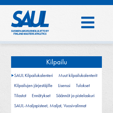
Hyppää
sisältöön
Kilpailu
SAUL Kilpailukalenteri
Muut kilpailukalenterit
Kilpailujen järjestäjille
Lisenssi
Tulokset
Tilastot
Ennätykset
Säännöt ja pistelaskuri
SAUL-Maljapisteet, Maljat, Vuosivalinnat