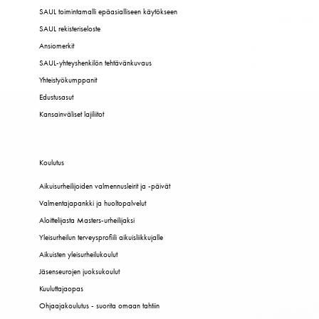
SAUL toimintamalli epäasialliseen käytökseen
SAUL rekisteriseloste
Ansiomerkit
SAUL-yhteyshenkilön tehtävänkuvaus
Yhteistyökumppanit
Edustusasut
Kansainväliset lajiliitot
Koulutus
Aikuisurheilijoiden valmennusleirit ja -päivät
Valmentajapankki ja huoltopalvelut
Aloittelijasta Masters-urheilijaksi
Yleisurheilun terveysprofiili aikuisliikkujalle
Aikuisten yleisurheilukoulut
Jäsenseurojen juoksukoulut
Kuuluttajaopas
Ohjaajakoulutus - suorita omaan tahtiin