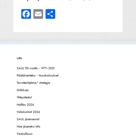
Facebook
Email
Share
Liitto
SAUL 50-vuotta - 1971-2021
Päätöksenteko - Vuosikokoukset
Tavoiteohjelma/ strategia
Ikiliikkuja
Yhteystiedot
Hallitus 2026
Valiokunnat 2026
SAUL jäsenseurat
Hae jäseneksi info
Vastuullisuus