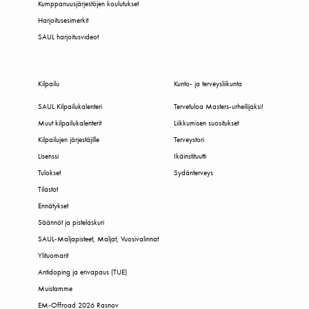
Kumppanuusjärjestöjen koulutukset
Harjoitusesimerkit
SAUL harjoitusvideot
Kilpailu
Kunto- ja terveysliikunta
SAUL Kilpailukalenteri
Tervetuloa Masters-urheilijaksi!
Muut kilpailukalenterit
Liikkumisen suositukset
Kilpailujen järjestäjille
Terveystori
Lisenssi
Ikäinstituutti
Tulokset
Sydänterveys
Tilastot
Ennätykset
Säännöt ja pistelaskuri
SAUL-Maljapisteet, Maljat, Vuosivalinnat
Ylituomarit
Antidoping ja erivapaus (TUE)
Muistamme
EM-Offroad 2026 Rasnov