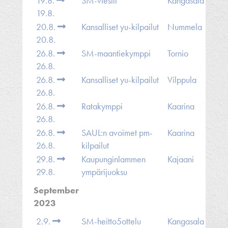
19.8.
SM-viestit
Kangasala
19.8.
20.8.
Kansalliset yu-kilpailut
Nummela
20.8.
26.8.
SM-maantiekymppi
Tornio
26.8.
26.8.
Kansalliset yu-kilpailut
Vilppula
26.8.
26.8.
Ratakymppi
Kaarina
26.8.
26.8.
SAUL:n avoimet pm-
Kaarina
26.8.
kilpailut
29.8.
Kaupunginlammen
Kajaani
29.8.
ympärijuoksu
September
2023
2.9.
SM-heitto5ottelu
Kangasala