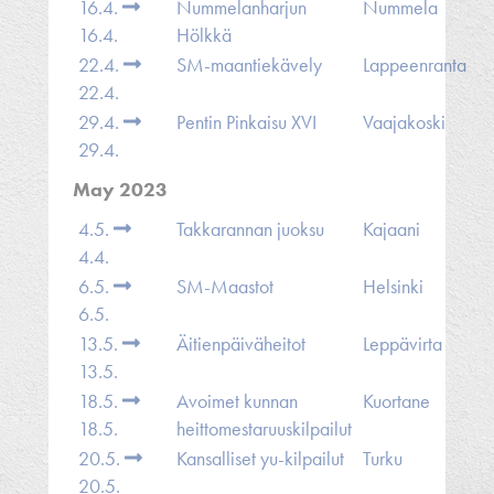
16.4.
Nummelanharjun
Nummela
16.4.
Hölkkä
22.4.
SM-maantiekävely
Lappeenranta
22.4.
29.4.
Pentin Pinkaisu XVI
Vaajakoski
29.4.
May 2023
4.5.
Takkarannan juoksu
Kajaani
4.4.
6.5.
SM-Maastot
Helsinki
6.5.
13.5.
Äitienpäiväheitot
Leppävirta
13.5.
18.5.
Avoimet kunnan
Kuortane
18.5.
heittomestaruuskilpailut
20.5.
Kansalliset yu-kilpailut
Turku
20.5.