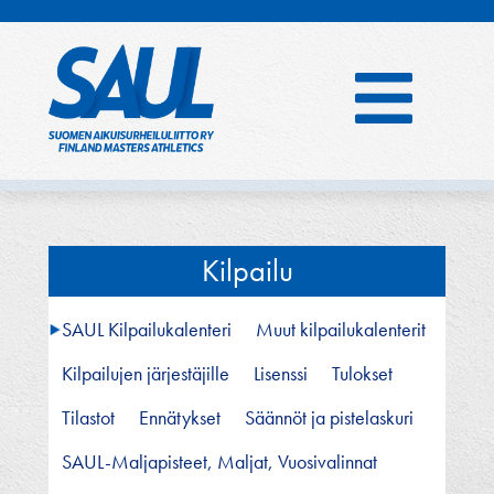
Hyppää
sisältöön
Kilpailu
SAUL Kilpailukalenteri
Muut kilpailukalenterit
Kilpailujen järjestäjille
Lisenssi
Tulokset
Tilastot
Ennätykset
Säännöt ja pistelaskuri
SAUL-Maljapisteet, Maljat, Vuosivalinnat