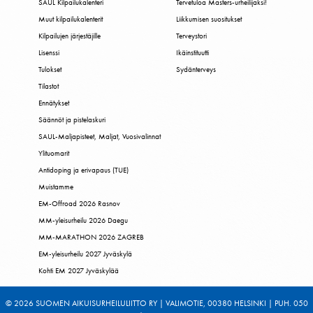
SAUL Kilpailukalenteri
Tervetuloa Masters-urheilijaksi!
Muut kilpailukalenterit
Liikkumisen suositukset
Kilpailujen järjestäjille
Terveystori
Lisenssi
Ikäinstituutti
Tulokset
Sydänterveys
Tilastot
Ennätykset
Säännöt ja pistelaskuri
SAUL-Maljapisteet, Maljat, Vuosivalinnat
Ylituomarit
Antidoping ja erivapaus (TUE)
Muistamme
EM-Offroad 2026 Rasnov
MM-yleisurheilu 2026 Daegu
MM-MARATHON 2026 ZAGREB
EM-yleisurheilu 2027 Jyväskylä
Kohti EM 2027 Jyväskylää
© 2026 SUOMEN AIKUISURHEILULIITTO RY | VALIMOTIE, 00380 HELSINKI | PUH. 050