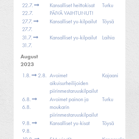
22.7.
Kansalliset heittokisat
Turku
22.7.
PÄIVÄ VAIHTUNUT!
27.7.
Kansalliset yu-kilpailut
Töysä
27.7.
31.7.
Kansalliset yu-kilpailut
Laihia
31.7.
August
2023
1.8.
2.8.
Avoimet
Kajaani
aikuisurheilijoiden
piirinmestaruuskilpailut
6.8.
Avoimet painon ja
Turku
6.8.
moukarin
piirinmestaruuskilpailut
9.8.
Kansalliset yu-kisat
Töysä
9.8.