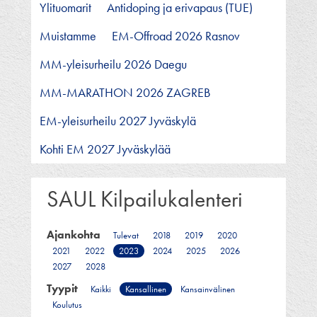
Ylituomarit
Antidoping ja erivapaus (TUE)
Muistamme
EM-Offroad 2026 Rasnov
MM-yleisurheilu 2026 Daegu
MM-MARATHON 2026 ZAGREB
EM-yleisurheilu 2027 Jyväskylä
Kohti EM 2027 Jyväskylää
SAUL Kilpailukalenteri
Ajankohta
Tulevat
2018
2019
2020
2021
2022
2023
2024
2025
2026
2027
2028
Tyypit
Kaikki
Kansallinen
Kansainvälinen
Koulutus