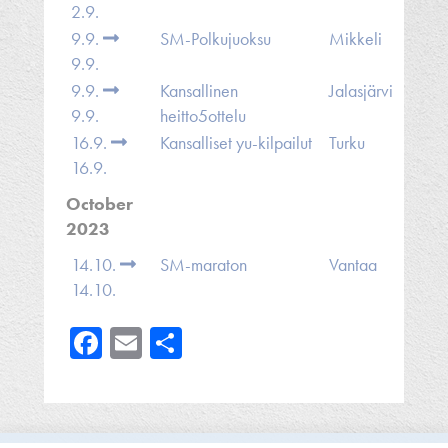
2.9.
9.9.
SM-Polkujuoksu
Mikkeli
9.9.
9.9.
Kansallinen
Jalasjärvi
9.9.
heitto5ottelu
16.9.
Kansalliset yu-kilpailut
Turku
16.9.
October
2023
14.10.
SM-maraton
Vantaa
14.10.
Facebook
Email
Share