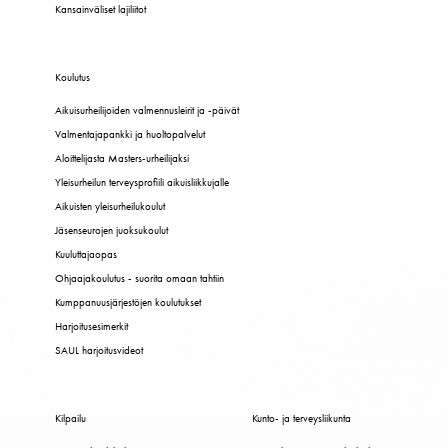
Kansainväliset lajiliitot
Koulutus
Aikuisurheilijoiden valmennusleirit ja -päivät
Valmentajapankki ja huoltopalvelut
Aloittelijasta Masters-urheilijaksi
Yleisurheilun terveysprofiili aikuisliikkujalle
Aikuisten yleisurheilukoulut
Jäsenseurojen juoksukoulut
Kuuluttajaopas
Ohjaajakoulutus - suorita omaan tahtiin
Kumppanuusjärjestöjen koulutukset
Harjoitusesimerkit
SAUL harjoitusvideot
Kilpailu
Kunto- ja terveysliikunta