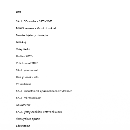
Liitto
SAUL 50-vuotta - 1971-2021
Päätöksenteko - Vuosikokoukset
Tavoiteohjelma/ strategia
Ikiliikkuja
Yhteystiedot
Hallitus 2026
Valiokunnat 2026
SAUL jäsenseurat
Hae jäseneksi info
Vastuullisuus
SAUL toimintamalli epäasialliseen käytökseen
SAUL rekisteriseloste
Ansiomerkit
SAUL-yhteyshenkilön tehtävänkuvaus
Yhteistyökumppanit
Edustusasut