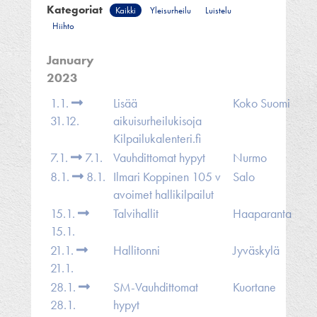
Kategoriat
Kaikki
Yleisurheilu
Luistelu
Hiihto
January
2023
1.1.
Lisää
Koko Suomi
31.12.
aikuisurheilukisoja
Kilpailukalenteri.fi
7.1.
7.1.
Vauhdittomat hypyt
Nurmo
8.1.
8.1.
Ilmari Koppinen 105 v
Salo
avoimet hallikilpailut
15.1.
Talvihallit
Haaparanta
15.1.
21.1.
Hallitonni
Jyväskylä
21.1.
28.1.
SM-Vauhdittomat
Kuortane
28.1.
hypyt