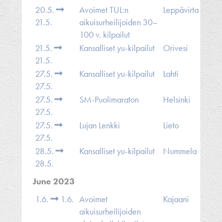
20.5.
Avoimet TUL:n
Leppävirta
21.5.
aikuisurheilijoiden 30–
100 v. kilpailut
21.5.
Kansalliset yu-kilpailut
Orivesi
21.5.
27.5.
Kansalliset yu-kilpailut
Lahti
27.5.
27.5.
SM-Puolimaraton
Helsinki
27.5.
27.5.
Lujan Lenkki
Lieto
27.5.
28.5.
Kansalliset yu-kilpailut
Nummela
28.5.
June 2023
1.6.
1.6.
Avoimet
Kajaani
aikuisurheilijoiden