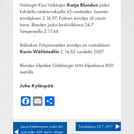
Helsingin Kisa-Veikkojen
Katja Blunden
juoksi
kahdella ratakierroksella 45-vuotiaiden Suomen
ennätyksen 2.16,97. Entinen ennätys oli varsin
tuore. Blunden juoksi keskiviikkona 24.7
Tampereella 2.17,46.
Ikäluokan Pohjoismaiden ennätys on ruotsalaisen
Karin Wåhlstedtin
2.14,62 vuodelta 2007.
Blunden kilpailee Göteborgin MM-kilpailuissa 800
metrillä.
Juha Kylänpää
Facebook
Email
Share
Artikkelien
Laura Kolehmainen juoksi 40-
Tuloskatsaus 20.7.-29.7.
vuotiaiden 400 metrin aitojen