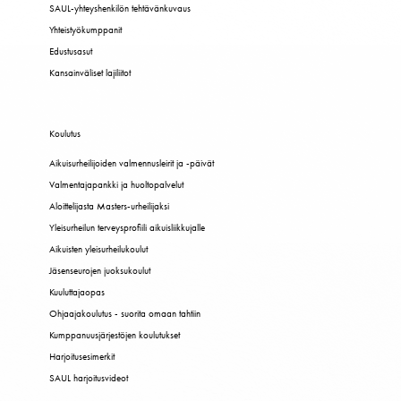
SAUL-yhteyshenkilön tehtävänkuvaus
Yhteistyökumppanit
Edustusasut
Kansainväliset lajiliitot
Koulutus
Aikuisurheilijoiden valmennusleirit ja -päivät
Valmentajapankki ja huoltopalvelut
Aloittelijasta Masters-urheilijaksi
Yleisurheilun terveysprofiili aikuisliikkujalle
Aikuisten yleisurheilukoulut
Jäsenseurojen juoksukoulut
Kuuluttajaopas
Ohjaajakoulutus - suorita omaan tahtiin
Kumppanuusjärjestöjen koulutukset
Harjoitusesimerkit
SAUL harjoitusvideot