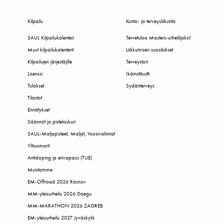
Kilpailu
Kunto- ja terveysliikunta
SAUL Kilpailukalenteri
Tervetuloa Masters-urheilijaksi!
Muut kilpailukalenterit
Liikkumisen suositukset
Kilpailujen järjestäjille
Terveystori
Lisenssi
Ikäinstituutti
Tulokset
Sydänterveys
Tilastot
Ennätykset
Säännöt ja pistelaskuri
SAUL-Maljapisteet, Maljat, Vuosivalinnat
Ylituomarit
Antidoping ja erivapaus (TUE)
Muistamme
EM-Offroad 2026 Rasnov
MM-yleisurheilu 2026 Daegu
MM-MARATHON 2026 ZAGREB
EM-yleisurheilu 2027 Jyväskylä