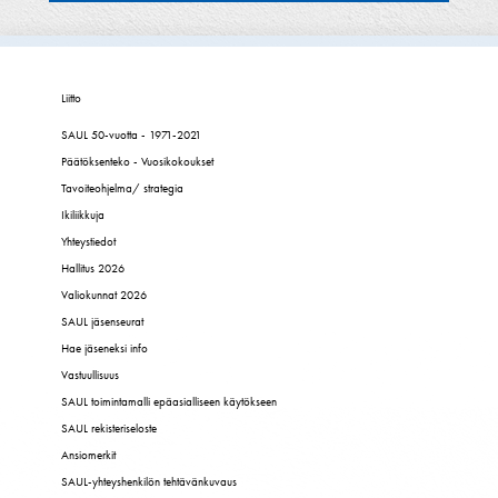
Liitto
SAUL 50-vuotta - 1971-2021
Päätöksenteko - Vuosikokoukset
Tavoiteohjelma/ strategia
Ikiliikkuja
Yhteystiedot
Hallitus 2026
Valiokunnat 2026
SAUL jäsenseurat
Hae jäseneksi info
Vastuullisuus
SAUL toimintamalli epäasialliseen käytökseen
SAUL rekisteriseloste
Ansiomerkit
SAUL-yhteyshenkilön tehtävänkuvaus