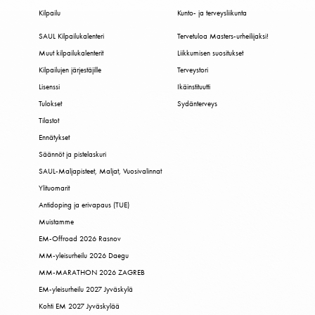
Kilpailu
Kunto- ja terveysliikunta
SAUL Kilpailukalenteri
Tervetuloa Masters-urheilijaksi!
Muut kilpailukalenterit
Liikkumisen suositukset
Kilpailujen järjestäjille
Terveystori
Lisenssi
Ikäinstituutti
Tulokset
Sydänterveys
Tilastot
Ennätykset
Säännöt ja pistelaskuri
SAUL-Maljapisteet, Maljat, Vuosivalinnat
Ylituomarit
Antidoping ja erivapaus (TUE)
Muistamme
EM-Offroad 2026 Rasnov
MM-yleisurheilu 2026 Daegu
MM-MARATHON 2026 ZAGREB
EM-yleisurheilu 2027 Jyväskylä
Kohti EM 2027 Jyväskylää