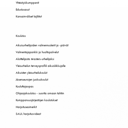
Yhteistyökumppanit
Edustusasut
Kansainväliset lajiliitot
Koulutus
Aikuisurheilijoiden valmennusleirit ja -päivät
Valmentajapankki ja huoltopalvelut
Aloittelijasta Masters-urheilijaksi
Yleisurheilun terveysprofiili aikuisliikkujalle
Aikuisten yleisurheilukoulut
Jäsenseurojen juoksukoulut
Kuuluttajaopas
Ohjaajakoulutus - suorita omaan tahtiin
Kumppanuusjärjestöjen koulutukset
Harjoitusesimerkit
SAUL harjoitusvideot