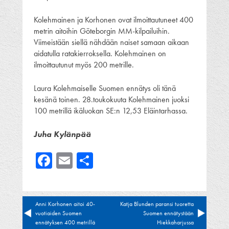
Kolehmainen ja Korhonen ovat ilmoittautuneet 400
metrin aitoihin Göteborgin MM-kilpailuihin.
Viimeistään siellä nähdään naiset samaan aikaan
aidatulla ratakierroksella. Kolehmainen on
ilmoittautunut myös 200 metrille.
Laura Kolehmaiselle Suomen ennätys oli tänä
kesänä toinen. 28.toukokuuta Kolehmainen juoksi
100 metrillä ikäluokan SE:n 12,53 Eläintarhassa.
Juha Kylänpää
Facebook
Email
Share
Artikkelien
Anni Korhonen aitoi 40-
Katja Blunden paransi tuoretta
vuotiaiden Suomen
Suomen ennätystään
selaus
ennätyksen 400 metrillä
Hiekkaharjussa