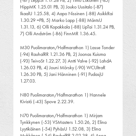
(-87) LeppSi 1.17.28 PB, 2) Timo Eskonen (-85)
HippMK 1.25.01 PB, 3) Jouko Uusitalo (-87)
IkaalU 1.25.58, 4) Aapo Nissinen (-88) AsikkRai
1.30.29 =PB, 5) Marko Lapp (-88) MäntsU
1.31.13, 6) Olli Kopakkala (-88) LipTai 1.31.24 PB,
7) Olli Andström (-86) FinnMR 1.36.45.
M30 Puolimaraton/Halfmarathon 1) Lasse Tonder
(-94) RauhalRR 1.21.36 PB, 2) Joonas Kuisma
(-93) TeivoSt 1.22.27, 3) Antti Valve (-92) LahdA
1.26.03 PB, 4) Jouni Mörsky (-90) WCUltraR
1.26.30 PB, 5) Jani Hänninen (-91) PudasjU
1.27.03.
N80 Puolimaraton/Halfmarathon 1) Hannele
Kivistö (-43) Spove 2.22.39.
N70 Puolimaraton/Halfmarathon 1) Mirjam
Tynkkynen (-53) VSMasters 1.50.26, 2) Elina
Lyytikäinen (-54) PyhäsU 1.52.08, 3) Elina
Mykkänen (-54) RauhalRR 2.02.38, 4) Anna