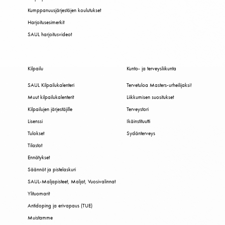
Kumppanuusjärjestöjen koulutukset
Harjoitusesimerkit
SAUL harjoitusvideot
Kilpailu
Kunto- ja terveysliikunta
SAUL Kilpailukalenteri
Tervetuloa Masters-urheilijaksi!
Muut kilpailukalenterit
Liikkumisen suositukset
Kilpailujen järjestäjille
Terveystori
Lisenssi
Ikäinstituutti
Tulokset
Sydänterveys
Tilastot
Ennätykset
Säännöt ja pistelaskuri
SAUL-Maljapisteet, Maljat, Vuosivalinnat
Ylituomarit
Antidoping ja erivapaus (TUE)
Muistamme