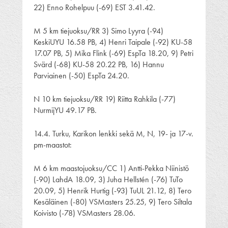
22) Enno Rohelpuu (-69) EST 3.41.42.
M 5 km tiejuoksu/RR 3) Simo Lyyra (-94)
KeskiUYU 16.58 PB, 4) Henri Taipale (-92) KU-58
17.07 PB, 5) Mika Flink (-69) EspTa 18.20, 9) Petri
Svärd (-68) KU-58 20.22 PB, 16) Hannu
Parviainen (-50) EspTa 24.20.
N 10 km tiejuoksu/RR 19) Riitta Rahkila (-77)
NurmijYU 49.17 PB.
14.4. Turku, Karikon lenkki sekä M, N, 19- ja 17-v.
pm-maastot:
M 6 km maastojuoksu/CC 1) Antti-Pekka Niinistö
(-90) LahdA 18.09, 3) Juha Hellstén (-76) TuTo
20.09, 5) Henrik Hurtig (-93) TuUL 21.12, 8) Tero
Kesäläinen (-80) VSMasters 25.25, 9) Tero Siltala
Koivisto (-78) VSMasters 28.06.