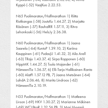
Kyppö (-52) VaajKuo 2.22.53.
N65 Puolimaraton/Halfmarathon 1) Riitta
Ristikangas (-58) JoutsKu 1.44.27, 2) Marjatta
Räsänen (-57) RauhalRR 1.57.11, 3) Ritva
Lehonkoski (-56) HelsJy 2.36.38.
N60 Puolimaraton/Halfmarathon 1) Jaana
Saarela (-64) KuntoP 1.39.10, 2) Kariina
Kauppinen (-61) PudasjU 1.41.32, 3) Aila Arell
(-63) TRaju 1.43.37, 4) Sirpa Ropponen (-60)
HippMK 1.44.27, 5) Tuula Majander (-61)
HämeenlTa 1.56.57, 6) Elli-Tarja Hallikainen-Ranta
(-60) AlatPi 1.57.12 PB, 7) Jaana Metsänen (-64)
LahdA 2.06.46, 8) Marita Lindroos (-62)
HämeenlTa 2.10.19.
N55 Puolimaraton/Halfmarathon 1) Matleena
Livson (-69) HKV 1.30.27, 2) Marianne Mäkinen
(-69) WCUltraR 1.32.56 PB, 3) Mari Hyyppä