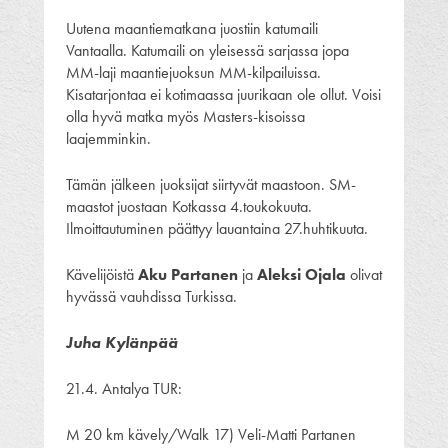
Uutena maantiematkana juostiin katumaili
Vantaalla. Katumaili on yleisessä sarjassa jopa
MM-laji maantiejuoksun MM-kilpailuissa.
Kisatarjontaa ei kotimaassa juurikaan ole ollut. Voisi
olla hyvä matka myös Masters-kisoissa
laajemminkin.
Tämän jälkeen juoksijat siirtyvät maastoon. SM-
maastot juostaan Kotkassa 4.toukokuuta.
Ilmoittautuminen päättyy lauantaina 27.huhtikuuta.
Kävelijöistä
Aku Partanen
ja
Aleksi Ojala
olivat
hyvässä vauhdissa Turkissa.
Juha Kylänpää
21.4. Antalya TUR:
M 20 km kävely/Walk 17) Veli-Matti Partanen