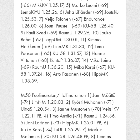
(-66) MikkKV 1.25.17, 5) Marko Luomi (-69)
LempKiYU 1.25.26, 6) Juha Lifländer (-69) JoutsKu
1.25.53, 7) Veijo Tolonen (-67) Endurance
1.26.00, 8) Jouni Puustelli (-69) KU-58 1.26.40,
9) Pauli Sved (-69) RaumU 1.29.26, 10) Jouko
Behm (-67) LappUM 1.30.01, 11) Kimmo
Heikkinen (-69) FinnMR 1.31.33, 12) Timo
Paasonen (-65) KU-58 1.31.57, 13) Hannu
Virtanen (-68) KuntoP 1.36.07, 14) Mika Leino
(-69) RaumU 1.36.20, 15) Mika Korpi (-67) KU-
58 1.37.24, 16) Arto Pasanen (-68) HippMK
1.38.59.
M50 Puolimaraton/Halfmarathon 1) Jani Määttä
(-74) LimNM 1.20.03, 2) Kyösti Muhonen (-71)
UltraS 1.20.54, 3) Janne Mustonen (-70) VeitsilKV
1.22.11 PB, 4) Timo Anttila (-71) RaumU 1.24.56,
5) Jani Laitinen (-73) HippMK 1.25.01 PB, 6)
Jukka Kero (-74) TuUL 1.25.29, 7) Markus
Melamies (-70) KU-58 1.26.48 PB, 8) Tuomas