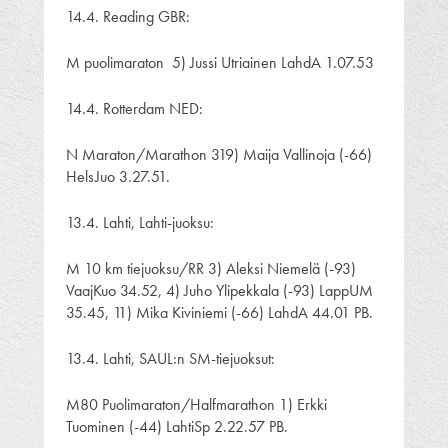
14.4. Reading GBR:
M puolimaraton 5) Jussi Utriainen LahdA 1.07.53
14.4. Rotterdam NED:
N Maraton/Marathon 319) Maija Vallinoja (-66)
HelsJuo 3.27.51.
13.4. Lahti, Lahti-juoksu:
M 10 km tiejuoksu/RR 3) Aleksi Niemelä (-93)
VaajKuo 34.52, 4) Juho Ylipekkala (-93) LappUM
35.45, 11) Mika Kiviniemi (-66) LahdA 44.01 PB.
13.4. Lahti, SAUL:n SM-tiejuoksut:
M80 Puolimaraton/Halfmarathon 1) Erkki
Tuominen (-44) LahtiSp 2.22.57 PB.