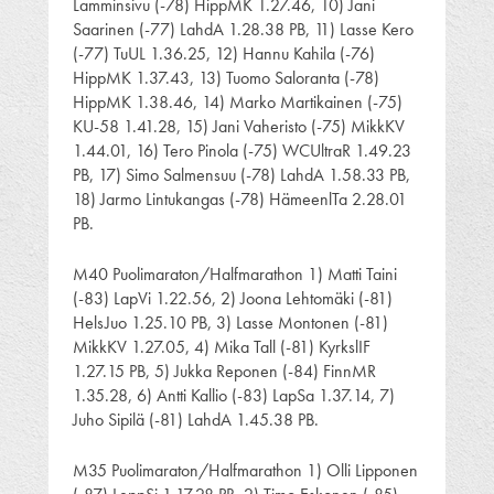
Lamminsivu (-78) HippMK 1.27.46, 10) Jani
Saarinen (-77) LahdA 1.28.38 PB, 11) Lasse Kero
(-77) TuUL 1.36.25, 12) Hannu Kahila (-76)
HippMK 1.37.43, 13) Tuomo Saloranta (-78)
HippMK 1.38.46, 14) Marko Martikainen (-75)
KU-58 1.41.28, 15) Jani Vaheristo (-75) MikkKV
1.44.01, 16) Tero Pinola (-75) WCUltraR 1.49.23
PB, 17) Simo Salmensuu (-78) LahdA 1.58.33 PB,
18) Jarmo Lintukangas (-78) HämeenlTa 2.28.01
PB.
M40 Puolimaraton/Halfmarathon 1) Matti Taini
(-83) LapVi 1.22.56, 2) Joona Lehtomäki (-81)
HelsJuo 1.25.10 PB, 3) Lasse Montonen (-81)
MikkKV 1.27.05, 4) Mika Tall (-81) KyrkslIF
1.27.15 PB, 5) Jukka Reponen (-84) FinnMR
1.35.28, 6) Antti Kallio (-83) LapSa 1.37.14, 7)
Juho Sipilä (-81) LahdA 1.45.38 PB.
M35 Puolimaraton/Halfmarathon 1) Olli Lipponen