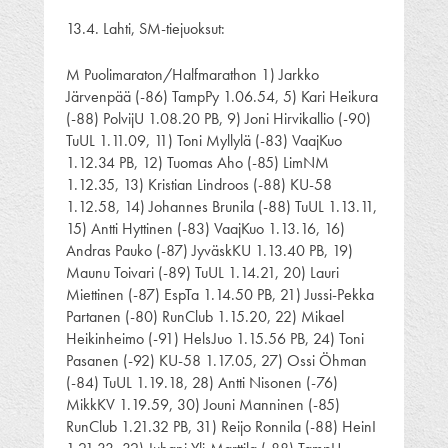
13.4. Lahti, SM-tiejuoksut:
M Puolimaraton/Halfmarathon 1) Jarkko
Järvenpää (-86) TampPy 1.06.54, 5) Kari Heikura
(-88) PolvijU 1.08.20 PB, 9) Joni Hirvikallio (-90)
TuUL 1.11.09, 11) Toni Myllylä (-83) VaajKuo
1.12.34 PB, 12) Tuomas Aho (-85) LimNM
1.12.35, 13) Kristian Lindroos (-88) KU-58
1.12.58, 14) Johannes Brunila (-88) TuUL 1.13.11,
15) Antti Hyttinen (-83) VaajKuo 1.13.16, 16)
Andras Pauko (-87) JyväskKU 1.13.40 PB, 19)
Maunu Toivari (-89) TuUL 1.14.21, 20) Lauri
Miettinen (-87) EspTa 1.14.50 PB, 21) Jussi-Pekka
Partanen (-80) RunClub 1.15.20, 22) Mikael
Heikinheimo (-91) HelsJuo 1.15.56 PB, 24) Toni
Pasanen (-92) KU-58 1.17.05, 27) Ossi Öhman
(-84) TuUL 1.19.18, 28) Antti Nisonen (-76)
MikkKV 1.19.59, 30) Jouni Manninen (-85)
RunClub 1.21.32 PB, 31) Reijo Ronnila (-88) HeinI