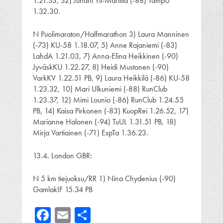
1.21.33, 32) Juhani Yli-Marttila (-88) TampU
1.32.30.
N Puolimaraton/Halfmarathon 3) Laura Manninen
(-73) KU-58 1.18.07, 5) Anne Rajaniemi (-83)
LahdA 1.21.03, 7) Anna-Elina Heikkinen (-90)
JyväskKU 1.22.27, 8) Heidi Mustonen (-90)
VarkKV 1.22.51 PB, 9) Laura Heikkilä (-86) KU-58
1.23.32, 10) Mari Ulkuniemi (-88) RunClub
1.23.37, 12) Mimi Lounio (-86) RunClub 1.24.55
PB, 14) Kaisa Pirkonen (-83) KuopRei 1.26.52, 17)
Marianne Halonen (-94) TuUL 1.31.51 PB, 18)
Mirja Vartiainen (-71) EspTa 1.36.23.
13.4. London GBR:
N 5 km tiejuoksu/RR 1) Nina Chydenius (-90)
GamlakIF 15.34 PB
Facebook
Email
Share