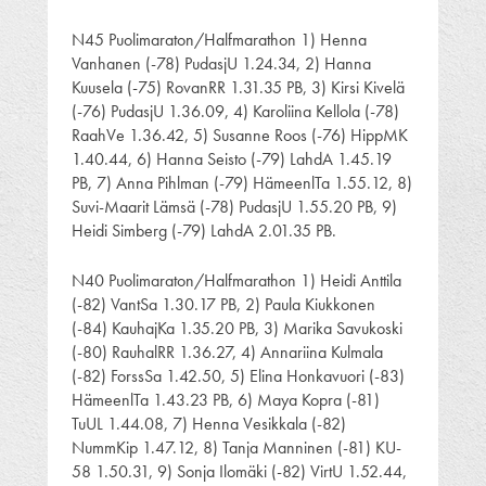
N45 Puolimaraton/Halfmarathon 1) Henna
Vanhanen (-78) PudasjU 1.24.34, 2) Hanna
Kuusela (-75) RovanRR 1.31.35 PB, 3) Kirsi Kivelä
(-76) PudasjU 1.36.09, 4) Karoliina Kellola (-78)
RaahVe 1.36.42, 5) Susanne Roos (-76) HippMK
1.40.44, 6) Hanna Seisto (-79) LahdA 1.45.19
PB, 7) Anna Pihlman (-79) HämeenlTa 1.55.12, 8)
Suvi-Maarit Lämsä (-78) PudasjU 1.55.20 PB, 9)
Heidi Simberg (-79) LahdA 2.01.35 PB.
N40 Puolimaraton/Halfmarathon 1) Heidi Anttila
(-82) VantSa 1.30.17 PB, 2) Paula Kiukkonen
(-84) KauhajKa 1.35.20 PB, 3) Marika Savukoski
(-80) RauhalRR 1.36.27, 4) Annariina Kulmala
(-82) ForssSa 1.42.50, 5) Elina Honkavuori (-83)
HämeenlTa 1.43.23 PB, 6) Maya Kopra (-81)
TuUL 1.44.08, 7) Henna Vesikkala (-82)
NummKip 1.47.12, 8) Tanja Manninen (-81) KU-
58 1.50.31, 9) Sonja Ilomäki (-82) VirtU 1.52.44,