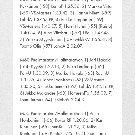
Kykkänen (-58) KuntoP 1.25.36, 2) Markku Virta
(-59) VSMasters 1.33.42, 3) Hannu Niemi (-59)
LahdA 1.37.57 PB, 4) Pekka Leppänen (-59)
VSMasters 1.40.07, 5) Harri Nurmi (-55) (Raisio)
1.40.54, 6) Alpo Viitaharju (-57) TRaju 1.47.48,
7) Veikko Myyryläinen (-59) MikkKV 1.56.31, 8)
Tuomo Olin (-57) LahdA 2.02.07.
M60 Puolimaraton/Halfmarathon 1) Jari Hakola
(-64) KyyjKy 1.22.13, 2) Niko Lindberg (-62)
PorvU 1.30.09, 3) Marko Hakala (-63) RaumU
1.31.35, 4) Tapani Vahlroos (-63) VSMasters
1.35.20, 5) Jukka Simola (-62) LahdA 1.42.46 PB,
6) Jukka Majander (-63) HämeenlTa 1.55.09, 7)
Jouni Jurmu (-64) IFSibboV 2.04.31.
M55 Puolimaraton/Halfmarathon 1) Veijo
Honkaniemi (-66) RovanRR 1.20.06, 2) Kari
Kinnunen (-65) JoutsKu 1.21.22, 3) Mika
Rantanen (-69) KuntoP 1.25.10, 4) Lauri Friari