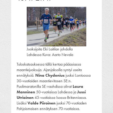
Juoksijoita Eki Laitilan johdolla
Lahdessa Kuva: Aarto Nevala
Tuloskatsauksessa tällä kertaa pääasiassa
maantiejuoksuja. Ajanjaksolla syntyi useita
ennätyksiä.
Nina Chydenius
juoksi Lontoossa
30-vuotiaiden maantievitosen SE:n.
Puolimaratonilla SE-vauhdissa olivat
Laura
Manninen
50-vuotiaissa Lahdessa ja
Jussi
Utriainen
45-vuotiaissa Isossa-Britanniassa.
Lisäksi
Valde Piiroinen
juoksi 70-vuotiaden
Pohjoismaisen ennätyksen 70-vuotiaissa.