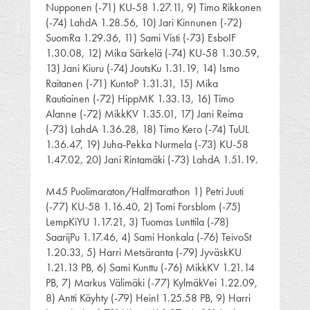
Nupponen (-71) KU-58 1.27.11, 9) Timo Rikkonen
(-74) LahdA 1.28.56, 10) Jari Kinnunen (-72)
SuomRa 1.29.36, 11) Sami Visti (-73) EsboIF
1.30.08, 12) Mika Särkelä (-74) KU-58 1.30.59,
13) Jani Kiuru (-74) JoutsKu 1.31.19, 14) Ismo
Raitanen (-71) KuntoP 1.31.31, 15) Mika
Rautiainen (-72) HippMK 1.33.13, 16) Timo
Alanne (-72) MikkKV 1.35.01, 17) Jani Reima
(-73) LahdA 1.36.28, 18) Timo Kero (-74) TuUL
1.36.47, 19) Juha-Pekka Nurmela (-73) KU-58
1.47.02, 20) Jani Rintamäki (-73) LahdA 1.51.19.
M45 Puolimaraton/Halfmarathon 1) Petri Juuti
(-77) KU-58 1.16.40, 2) Tomi Forsblom (-75)
LempKiYU 1.17.21, 3) Tuomas Lunttila (-78)
SaarijPu 1.17.46, 4) Sami Honkala (-76) TeivoSt
1.20.33, 5) Harri Metsäranta (-79) JyväskKU
1.21.13 PB, 6) Sami Kunttu (-76) MikkKV 1.21.14
PB, 7) Markus Välimäki (-77) KylmäkVei 1.22.09,
8) Antti Käyhty (-79) HeinI 1.25.58 PB, 9) Harri