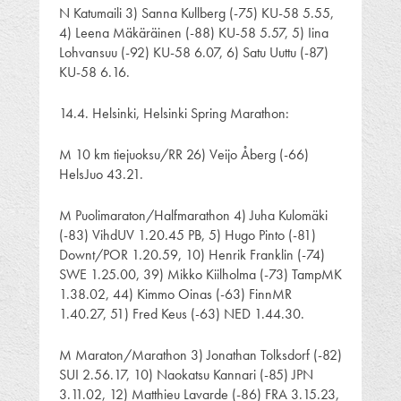
N Katumaili 3) Sanna Kullberg (-75) KU-58 5.55,
4) Leena Mäkäräinen (-88) KU-58 5.57, 5) Iina
Lohvansuu (-92) KU-58 6.07, 6) Satu Uuttu (-87)
KU-58 6.16.
14.4. Helsinki, Helsinki Spring Marathon:
M 10 km tiejuoksu/RR 26) Veijo Åberg (-66)
HelsJuo 43.21.
M Puolimaraton/Halfmarathon 4) Juha Kulomäki
(-83) VihdUV 1.20.45 PB, 5) Hugo Pinto (-81)
Downt/POR 1.20.59, 10) Henrik Franklin (-74)
SWE 1.25.00, 39) Mikko Kiilholma (-73) TampMK
1.38.02, 44) Kimmo Oinas (-63) FinnMR
1.40.27, 51) Fred Keus (-63) NED 1.44.30.
M Maraton/Marathon 3) Jonathan Tolksdorf (-82)
SUI 2.56.17, 10) Naokatsu Kannari (-85) JPN
3.11.02, 12) Matthieu Lavarde (-86) FRA 3.15.23,