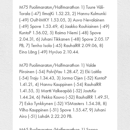
M75 Puolimaraton/Halfmarathon 1) Tuure Väli-
Torala (-47) IlmajKi 1.52.23, 2) Hannu Kulmunki
(-49) OulNMKY 1.53.05, 3) Auvo Nevalainen
(-49) Spove 1.53.49, 4) Jaakko Rouhiainen (-49)
KuntoP 1.56.02, 5) Raimo Niemi (-48) Spove
2.04.31, 6) Juhani Tikkanen (-48) Spove 2.05.17
PB, 7) Tenho Isola (-45) RauhalRR 2.09.06, 8)
Eino Lång (-49) HyvJuo 2.10.44.
M70 Puolimaraton/Halfmarathon 1) Valde
Piiroinen (-54) PolvijVau 1.28.47, 2) Eki Laitila
(-54) Traju 1.34.43, 3) Jorma Ojen (-52) KuntoP
1.41.21, 4) Hannu Kauppinen (-54) RauhalRR
1.41.55, 5) Martti Valkeapää (-52) JoutsKu
1.44.24, 6) Pekka Kouvo (-52) RauhalRR 1.49.51,
7) Esko Tynkkynen (-52) VSMasters 1.54.38, 8)
Vilho Kauppinen (-51) Spove 1.55.47, 9) Juhani
Airo (-51) LahdA 2.22.20 PB.
M65 Puolimaraton/Halfmarathon 1) Seppo