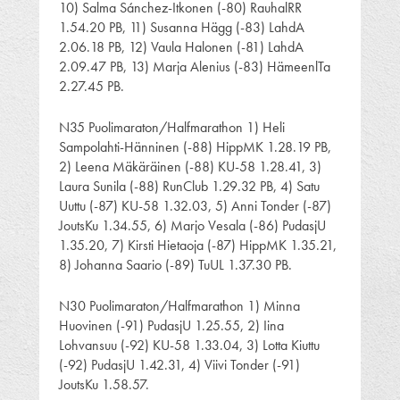
10) Salma Sánchez-Itkonen (-80) RauhalRR
1.54.20 PB, 11) Susanna Hägg (-83) LahdA
2.06.18 PB, 12) Vaula Halonen (-81) LahdA
2.09.47 PB, 13) Marja Alenius (-83) HämeenlTa
2.27.45 PB.
N35 Puolimaraton/Halfmarathon 1) Heli
Sampolahti-Hänninen (-88) HippMK 1.28.19 PB,
2) Leena Mäkäräinen (-88) KU-58 1.28.41, 3)
Laura Sunila (-88) RunClub 1.29.32 PB, 4) Satu
Uuttu (-87) KU-58 1.32.03, 5) Anni Tonder (-87)
JoutsKu 1.34.55, 6) Marjo Vesala (-86) PudasjU
1.35.20, 7) Kirsti Hietaoja (-87) HippMK 1.35.21,
8) Johanna Saario (-89) TuUL 1.37.30 PB.
N30 Puolimaraton/Halfmarathon 1) Minna
Huovinen (-91) PudasjU 1.25.55, 2) Iina
Lohvansuu (-92) KU-58 1.33.04, 3) Lotta Kiuttu
(-92) PudasjU 1.42.31, 4) Viivi Tonder (-91)
JoutsKu 1.58.57.