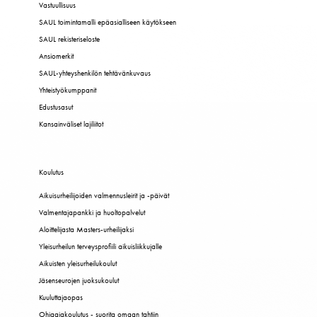
Vastuullisuus
SAUL toimintamalli epäasialliseen käytökseen
SAUL rekisteriseloste
Ansiomerkit
SAUL-yhteyshenkilön tehtävänkuvaus
Yhteistyökumppanit
Edustusasut
Kansainväliset lajiliitot
Koulutus
Aikuisurheilijoiden valmennusleirit ja -päivät
Valmentajapankki ja huoltopalvelut
Aloittelijasta Masters-urheilijaksi
Yleisurheilun terveysprofiili aikuisliikkujalle
Aikuisten yleisurheilukoulut
Jäsenseurojen juoksukoulut
Kuuluttajaopas
Ohjaajakoulutus - suorita omaan tahtiin