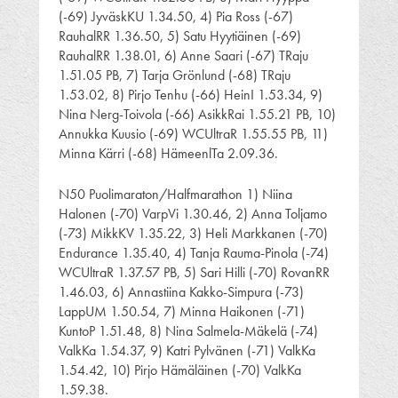
(-69) JyväskKU 1.34.50, 4) Pia Ross (-67)
RauhalRR 1.36.50, 5) Satu Hyytiäinen (-69)
RauhalRR 1.38.01, 6) Anne Saari (-67) TRaju
1.51.05 PB, 7) Tarja Grönlund (-68) TRaju
1.53.02, 8) Pirjo Tenhu (-66) HeinI 1.53.34, 9)
Nina Nerg-Toivola (-66) AsikkRai 1.55.21 PB, 10)
Annukka Kuusio (-69) WCUltraR 1.55.55 PB, 11)
Minna Kärri (-68) HämeenlTa 2.09.36.
N50 Puolimaraton/Halfmarathon 1) Niina
Halonen (-70) VarpVi 1.30.46, 2) Anna Toljamo
(-73) MikkKV 1.35.22, 3) Heli Markkanen (-70)
Endurance 1.35.40, 4) Tanja Rauma-Pinola (-74)
WCUltraR 1.37.57 PB, 5) Sari Hilli (-70) RovanRR
1.46.03, 6) Annastiina Kakko-Simpura (-73)
LappUM 1.50.54, 7) Minna Haikonen (-71)
KuntoP 1.51.48, 8) Nina Salmela-Mäkelä (-74)
ValkKa 1.54.37, 9) Katri Pylvänen (-71) ValkKa
1.54.42, 10) Pirjo Hämäläinen (-70) ValkKa
1.59.38.