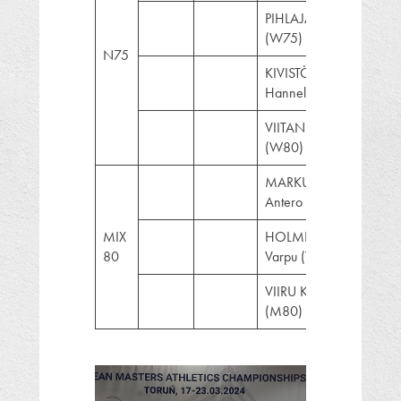
PIHLAJA Helinä
(W75)
N75
KIVISTÖ
Hannele (W80)
VIITANEN Kirsti
(W80)
MARKUNSALO
Antero (M80)
MIX
HOLMBERG
80
Varpu (W80)
VIIRU Kunto
(M80)