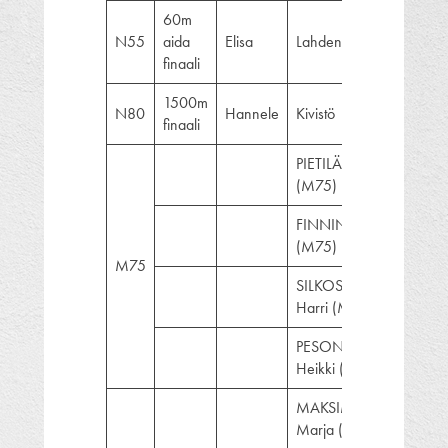
60m
N55
aida
Elisa
Lahdensuo
9.90
finaali
1500m
N80
Hannele
Kivistö
9:09
finaali
PIETILÄ Taisto
(M75)
FINNING Ahti
(M75)
M75
SILKOSUO
Harri (M75)
PESONEN
Heikki (M75)
MAKSIMAINEN
Marja (W75)