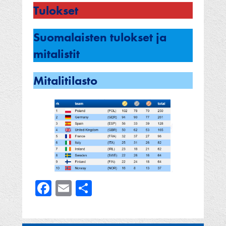
Tulokset
Suomalaisten tulokset ja
mitalistit
Mitalitilasto
Facebook
Email
Share