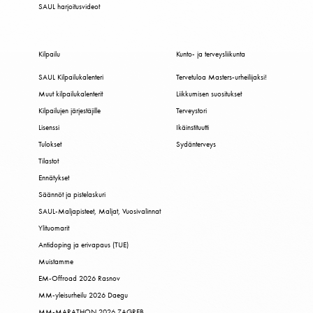
SAUL harjoitusvideot
Kilpailu
Kunto- ja terveysliikunta
SAUL Kilpailukalenteri
Tervetuloa Masters-urheilijaksi!
Muut kilpailukalenterit
Liikkumisen suositukset
Kilpailujen järjestäjille
Terveystori
Lisenssi
Ikäinstituutti
Tulokset
Sydänterveys
Tilastot
Ennätykset
Säännöt ja pistelaskuri
SAUL-Maljapisteet, Maljat, Vuosivalinnat
Ylituomarit
Antidoping ja erivapaus (TUE)
Muistamme
EM-Offroad 2026 Rasnov
MM-yleisurheilu 2026 Daegu
MM-MARATHON 2026 ZAGREB