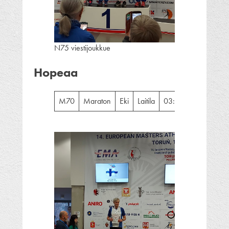
N75 viestijoukkue
Hopeaa
M70
Maraton
Eki
Laitila
03:25:14
2