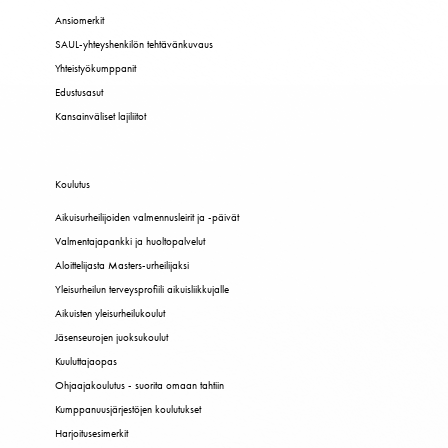
Ansiomerkit
SAUL-yhteyshenkilön tehtävänkuvaus
Yhteistyökumppanit
Edustusasut
Kansainväliset lajiliitot
Koulutus
Aikuisurheilijoiden valmennusleirit ja -päivät
Valmentajapankki ja huoltopalvelut
Aloittelijasta Masters-urheilijaksi
Yleisurheilun terveysprofiili aikuisliikkujalle
Aikuisten yleisurheilukoulut
Jäsenseurojen juoksukoulut
Kuuluttajaopas
Ohjaajakoulutus - suorita omaan tahtiin
Kumppanuusjärjestöjen koulutukset
Harjoitusesimerkit