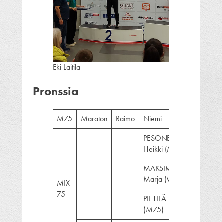
Eki Laitila
Pronssia
M75
Maraton
Raimo
Niemi
04:3
PESONEN
Heikki (M75)
MAKSIMAINEN
Marja (W75)
MIX
75
PIETILÄ Taisto
(M75)