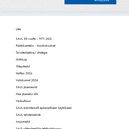
ennätyksiä
Liitto
SAUL 50-vuotta - 1971-2021
Päätöksenteko - Vuosikokoukset
Tavoiteohjelma/ strategia
Ikiliikkuja
Yhteystiedot
Hallitus 2026
Valiokunnat 2026
SAUL jäsenseurat
Hae jäseneksi info
Vastuullisuus
SAUL toimintamalli epäasialliseen käytökseen
SAUL rekisteriseloste
Ansiomerkit
SAUL-yhteyshenkilön tehtävänkuvaus