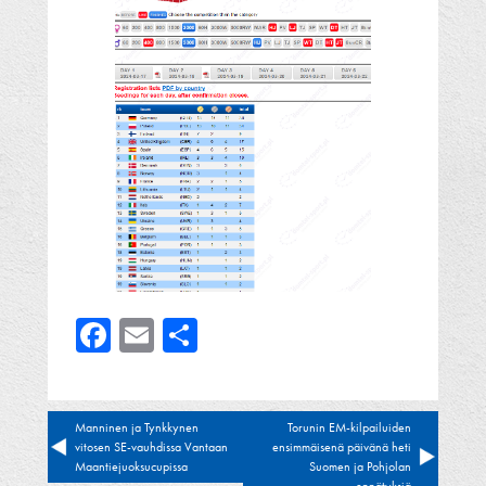
Facebook
Email
Share
Artikkelien
Manninen ja Tynkkynen
Torunin EM-kilpailuiden
vitosen SE-vauhdissa Vantaan
ensimmäisenä päivänä heti
selaus
Maantiejuoksucupissa
Suomen ja Pohjolan