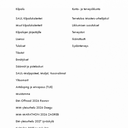
Kilpailu
Kunto- ja terveysliikunta
SAUL Kilpailukalenteri
Tervetuloa Masters-urheilijaksi!
Muut kilpailukalenterit
Liikkumisen suositukset
Kilpailujen järjestäjille
Terveystori
Lisenssi
Ikäinstituutti
Tulokset
Sydänterveys
Tilastot
Ennätykset
Säännöt ja pistelaskuri
SAUL-Maljapisteet, Maljat, Vuosivalinnat
Ylituomarit
Antidoping ja erivapaus (TUE)
Muistamme
EM-Offroad 2026 Rasnov
MM-yleisurheilu 2026 Daegu
MM-MARATHON 2026 ZAGREB
EM-yleisurheilu 2027 Jyväskylä
Kohti EM 2027 Jyväskylää