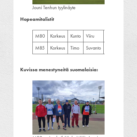
Jouni Tenhun tyylinäyte
Hopeamitalistit
M80
Korkeus
Kunto
Viiru
120
2
M85
Korkeus
Timo
Suvanto
107
2
Kuvissa menestyneitä suomalaisia: