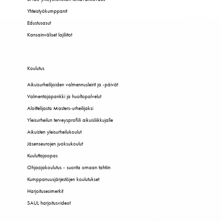
Yhteistyökumppanit
Edustusasut
Kansainväliset lajiliitot
Koulutus
Aikuisurheilijoiden valmennusleirit ja -päivät
Valmentajapankki ja huoltopalvelut
Aloittelijasta Masters-urheilijaksi
Yleisurheilun terveysprofiili aikuisliikkujalle
Aikuisten yleisurheilukoulut
Jäsenseurojen juoksukoulut
Kuuluttajaopas
Ohjaajakoulutus - suorita omaan tahtiin
Kumppanuusjärjestöjen koulutukset
Harjoitusesimerkit
SAUL harjoitusvideot