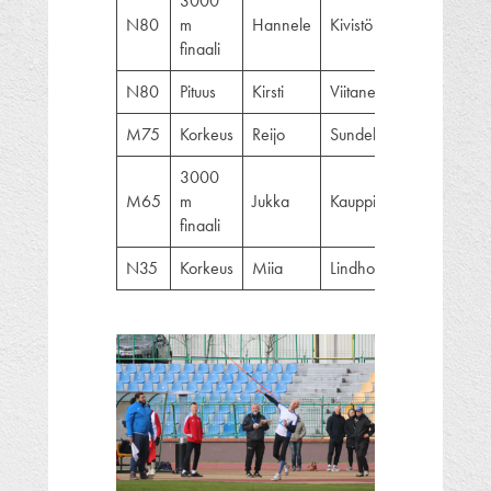
3000
N80
m
Hannele
Kivistö
18.17,21
finaali
N80
Pituus
Kirsti
Viitanen
268
M75
Korkeus
Reijo
Sundell
135
3000
M65
m
Jukka
Kauppila
10.53,49
finaali
N35
Korkeus
Miia
Lindholm
171