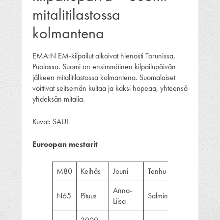
mitalitilastossa
kolmantena
EMA:N EM-kilpailut alkoivat hienosti Torunissa,
Puolassa. Suomi on ensimmäinen kilpailupäivän
jälkeen mitalitilastossa kolmantena. Suomalaiset
voittivat seitsemän kultaa ja kaksi hopeaa, yhteensä
yhdeksän mitalia.
Kuvat: SAUL
Euroopan mestarit
M80
Keihäs
Jouni
Tenhu
36.15
Anna-
N65
Pituus
Salminen
409
Liisa