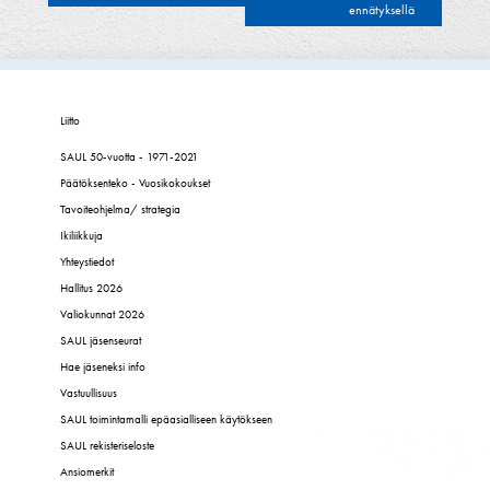
selaus
ennätyksellä
Liitto
SAUL 50-vuotta - 1971-2021
Päätöksenteko - Vuosikokoukset
Tavoiteohjelma/ strategia
Ikiliikkuja
Yhteystiedot
Hallitus 2026
Valiokunnat 2026
SAUL jäsenseurat
Hae jäseneksi info
Vastuullisuus
SAUL toimintamalli epäasialliseen käytökseen
SAUL rekisteriseloste
Ansiomerkit