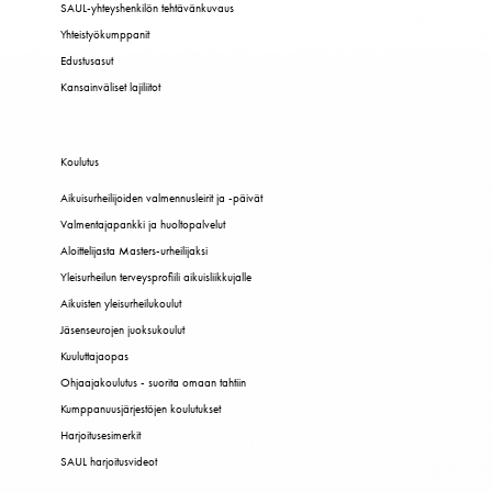
SAUL-yhteyshenkilön tehtävänkuvaus
Yhteistyökumppanit
Edustusasut
Kansainväliset lajiliitot
Koulutus
Aikuisurheilijoiden valmennusleirit ja -päivät
Valmentajapankki ja huoltopalvelut
Aloittelijasta Masters-urheilijaksi
Yleisurheilun terveysprofiili aikuisliikkujalle
Aikuisten yleisurheilukoulut
Jäsenseurojen juoksukoulut
Kuuluttajaopas
Ohjaajakoulutus - suorita omaan tahtiin
Kumppanuusjärjestöjen koulutukset
Harjoitusesimerkit
SAUL harjoitusvideot