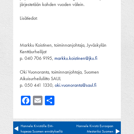
järjestetään kahden vuoden välein.
Lisätiedot:
Markku Koistinen, toiminnanjohtaja, Jyväskylän
Kenttäurheilijat
p. 040 706 9195,
markku.koistinen@jku.fi
Oki Vuonoranta, toiminnanjohtaja, Suomen
Aikuisurheiluliitto SAUL
p. 050 441 1330,
oki.vuonoranta@saul.fi
Facebook
Email
Share
Artikkelien
Hannele Kivistölle EM-
Hannele Kivistö Euroopan
hopeaa Suomen ennätyksellä
Mestariksi Suomen