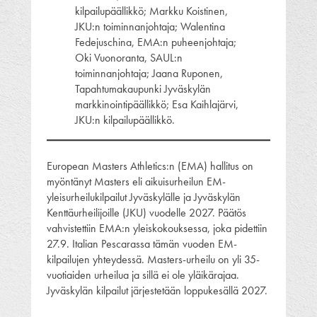
kilpailupäällikkö; Markku Koistinen,
JKU:n toiminnanjohtaja; Walentina
Fedejuschina, EMA:n puheenjohtaja;
Oki Vuonoranta, SAUL:n
toiminnanjohtaja; Jaana Ruponen,
Tapahtumakaupunki Jyväskylän
markkinointipäällikkö; Esa Kaihlajärvi,
JKU:n kilpailupäällikkö.
European Masters Athletics:n (EMA) hallitus on
myöntänyt Masters eli aikuisurheilun EM-
yleisurheilukilpailut Jyväskylälle ja Jyväskylän
Kenttäurheilijoille (JKU) vuodelle 2027. Päätös
vahvistettiin EMA:n yleiskokouksessa, joka pidettiin
27.9. Italian Pescarassa tämän vuoden EM-
kilpailujen yhteydessä. Masters-urheilu on yli 35-
vuotiaiden urheilua ja sillä ei ole yläikärajaa.
Jyväskylän kilpailut järjestetään loppukesällä 2027.