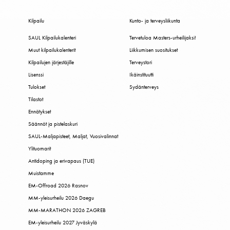
Kilpailu
Kunto- ja terveysliikunta
SAUL Kilpailukalenteri
Tervetuloa Masters-urheilijaksi!
Muut kilpailukalenterit
Liikkumisen suositukset
Kilpailujen järjestäjille
Terveystori
Lisenssi
Ikäinstituutti
Tulokset
Sydänterveys
Tilastot
Ennätykset
Säännöt ja pistelaskuri
SAUL-Maljapisteet, Maljat, Vuosivalinnat
Ylituomarit
Antidoping ja erivapaus (TUE)
Muistamme
EM-Offroad 2026 Rasnov
MM-yleisurheilu 2026 Daegu
MM-MARATHON 2026 ZAGREB
EM-yleisurheilu 2027 Jyväskylä