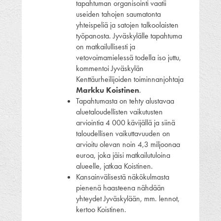
tapahtuman organisointi vaatii
useiden tahojen saumatonta
yhteispeliä ja satojen talkoolaisten
työpanosta. Jyväskylälle tapahtuma
on matkailullisesti ja
vetovoimamielessä todella iso juttu,
kommentoi Jyväskylän
Kenttäurheilijoiden toiminnanjohtaja
Markku Koistinen
.
Tapahtumasta on tehty alustavaa
aluetaloudellisten vaikutusten
arviointia 4 000 kävijällä ja siinä
taloudellisen vaikuttavuuden on
arvioitu olevan noin 4,3 miljoonaa
euroa, joka jäisi matkailutuloina
alueelle, jatkaa Koistinen.
Kansainvälisestä näkökulmasta
pienenä haasteena nähdään
yhteydet Jyväskylään, mm. lennot,
kertoo Koistinen.