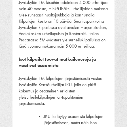
Jyväskylän EM-kisoihin odotetaan 4 000 urheilijaa
noin 40 maasta, minkä lisäksi urheilijoiden mukana
tulee runsaasti huoltojoukkoja ja kannustajia.
Kilpailujen kesto on 10 päivää. Suorituspaikkoina
Jyväskylän kilpailuissa ovat ainakin Harjun stadion,
Vaajakosken urheilupuisto ja Rantaraitti. Italian
Pescarassa EM-Masters yleisurheilukilpailuissa on
tänä vuonna mukana noin 5 000 urheilijaa.
Isot kilpailut tuovat matkailueuroja ja
vaativat osaamista
Jyväskylän EM-kilpailujen järjestämisestä vastaa
Jyväskylän Kenttäurheilijat JKU, jolla on pitkä
kokemus ja osaaminen erilaisten
yleisurheilukilpailujen ja -tapahtumien
järjestämisestä.
JKU:lta löytyy osaamista kilpailujen
järjestämiseen, mutta näin ison