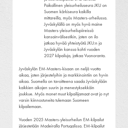
Paikallinen yleisurheiluseura JKU on
Suomen kärkiseura kaikilla
mittareilla, myös Masters-urheilussa.
Jyväskylällä on myös hyvä maine
Masters-yleisurheilupiireissä
kansainvälisestikin, joten on ilo
jatkaa hyvää yhteistyötä JKU:n ja
Jyväskylän kanssa kohti vuoden
2027 kilpailuja, jatkaa Vuonoranta.
Jyväskylän EM-Masters-kisaan on neljä vuotta
aikaa, joten järjestelyihin ja markkinointiin on hyvin
aikaa. Suomella on tavoitteena saada Jyväskylään
kaikkien aikojen suurin ja menestyksekkäin
joukkue. Myös monet muut kilpailijamaat ovat jo nyt
varsin kiinnostuneita tulemaan Suomeen
kilpailemaan.
Vuoden 2025 Masters-yleisurheilun EM-kilpailut
järjestetään Madeiralla Portugalissa. EM-kilpailut