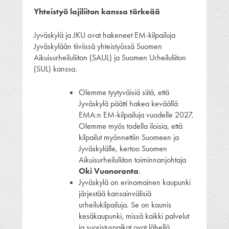
Yhteistyö lajiliiton kanssa tärkeää
Jyväskylä ja JKU ovat hakeneet EM-kilpailuja
Jyväskylään tiiviissä yhteistyössä Suomen
Aikuisurheiluliiton (SAUL) ja Suomen Urheiluliiton
(SUL) kanssa.
Olemme tyytyväisiä siitä, että
Jyväskylä päätti hakea keväällä
EMA:n EM-kilpailuja vuodelle 2027.
Olemme myös todella iloisia, että
kilpailut myönnettiin Suomeen ja
Jyväskylälle, kertoo Suomen
Aikuisurheiluliiton toiminnanjohtaja
Oki Vuonoranta
.
Jyväskylä on erinomainen kaupunki
järjestää kansainvälisiä
urheilukilpailuja. Se on kaunis
kesäkaupunki, missä kaikki palvelut
ja suoristuspaikat ovat lähellä.