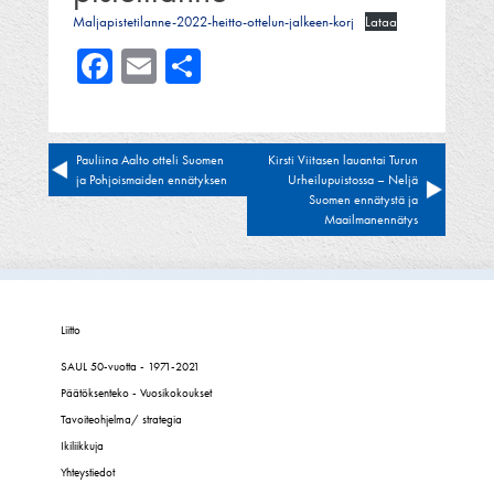
Maljapistetilanne-2022-heitto-ottelun-jalkeen-korj
Lataa
Facebook
Email
Share
Artikkelien
Pauliina Aalto otteli Suomen
Kirsti Viitasen lauantai Turun
ja Pohjoismaiden ennätyksen
Urheilupuistossa – Neljä
selaus
Suomen ennätystä ja
Maailmanennätys
Liitto
SAUL 50-vuotta - 1971-2021
Päätöksenteko - Vuosikokoukset
Tavoiteohjelma/ strategia
Ikiliikkuja
Yhteystiedot