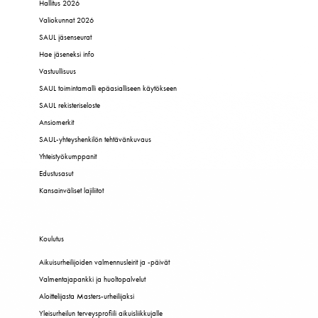
Hallitus 2026
Valiokunnat 2026
SAUL jäsenseurat
Hae jäseneksi info
Vastuullisuus
SAUL toimintamalli epäasialliseen käytökseen
SAUL rekisteriseloste
Ansiomerkit
SAUL-yhteyshenkilön tehtävänkuvaus
Yhteistyökumppanit
Edustusasut
Kansainväliset lajiliitot
Koulutus
Aikuisurheilijoiden valmennusleirit ja -päivät
Valmentajapankki ja huoltopalvelut
Aloittelijasta Masters-urheilijaksi
Yleisurheilun terveysprofiili aikuisliikkujalle