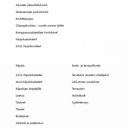
Aikuisten yleisurheilukoulut
Jäsenseurojen juoksukoulut
Kuuluttajaopas
Ohjaajakoulutus - suorita omaan tahtiin
Kumppanuusjärjestöjen koulutukset
Harjoitusesimerkit
SAUL harjoitusvideot
Kilpailu
Kunto- ja terveysliikunta
SAUL Kilpailukalenteri
Tervetuloa Masters-urheilijaksi!
Muut kilpailukalenterit
Liikkumisen suositukset
Kilpailujen järjestäjille
Terveystori
Lisenssi
Ikäinstituutti
Tulokset
Sydänterveys
Tilastot
Ennätykset
Säännöt ja pistelaskuri