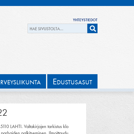
YHTEYSTIEDOT
E
ERVEYSLIIKUNTA
DUSTUSASUT
22
0 LAHTI. Valtakirjojen tarkistus klo
parhaiden palkitseminen. Ilmoittaudu