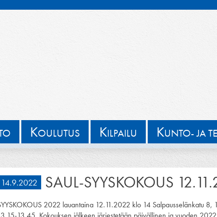
K
K
K
TTO
OULUTUS
ILPAILU
UNTO- JA T
SAUL-SYYSKOKOUS 12.11.
14.9.2022
SYYSKOKOUS 2022 lauantaina 12.11.2022 klo 14 Salpausselänkatu 8, 1511
13.15-13.45. Kokouksen jälkeen järjestetään päivällinen ja vuoden 2022 