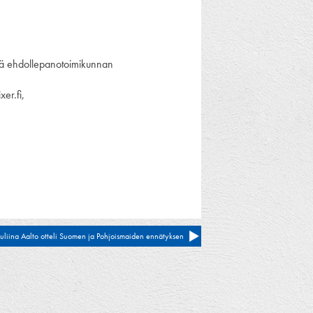
ssä ehdollepanotoimikunnan
er.fi,
uliina Aalto otteli Suomen ja Pohjoismaiden ennätyksen