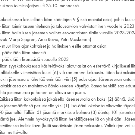
mukaan toimisto(at)saul.fi 25.10. mennessä.
okouksessa käsitellään liiton sääntöjen 9 §:ssä mainitut asiat, joihin kuul
– liiton toimintasuunnitelman ja talousarvion vahvistaminen vuodelle 2023
 liiton hallituksen jäsenten valinta erovuoroisten tilalle vuosille 2023-2
ovat: Marjo Sjögren, Anja Rovio, Petri Maskonen)
 muut liiton ajankohtaiset ja hallituksen esille ottamat asiat:
– päätetään liiton nimestä
– päätetään lisenssistä vuodelle 2023
iiton syyskokouksessa käsiteltäväksi aiotut asiat on esitettävä kirjallisesti lii
allitukselle viimeistään kuusi (6) viikkoa ennen kokousta. Liiton kokouksiin
kukin jäsenseura lähettää enintään viisi (5) edustajaa. Jäsenseuran anta
valtakirjassa on mainittava äänioikeuden käyttäjä. Sama henkilö saa edus
yhtä jäsenseuraa ja hänen on oltava sen jäsen.
aikissa liiton kokouksissa jokaisella jäsenseuralla on kaksi (2) ääntä. Lisä
on jäsenmääränsä perusteella yksi (1) lisä-ääni jokaiselta alkavalta täydel
50 jäseneltä. Tällöin 51 jäsentä merkitsee kolmea (3) ääntä, 101 jäsentä 
ääntä jne. Aiemmin hyväksytyllä liiton henkilöjäsenellä on yksi ääni. Jäse
arvittaessa todistettava (kuitti suoritetusta jäsenmaksusta). Valtakirjan voi t
iiton nettisivuilta.