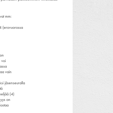
uvat mm:
024 (erovuorossa
ton
 voi
massa
taa vain
ksi jäsenseuralla
tä
neljää (4)
nyys on
ulostaa