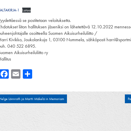
ALTAKIRJA-1
Lataa
yydettäessä se postitetaan veloituksetta.
Ehdotukset liiton hallituksen jäseniksi on lähetettävä 12.10.2022 menne
uheenjohtajalle osoitteella Suomen Aikuisurheiluliitto /
Harri Kivikko, Joukolankuja 1, 03100 Nummela, sähköposti harri@sportmix
puh. 040 522 6895.
uomen Aikuisurheiluliitto ry
allitus
Facebook
Email
Share
tikkelien
Helge Lönnroth ja Martti Mäkelä in Memoriam
Pa
laus