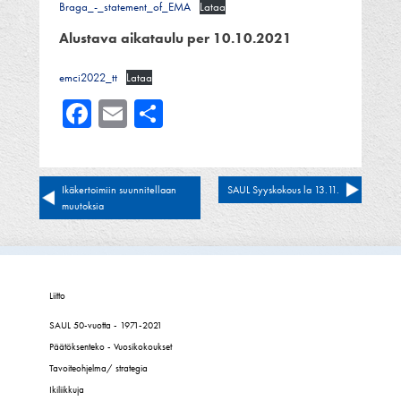
Braga_-_statement_of_EMA
Lataa
Alustava aikataulu per 10.10.2021
emci2022_tt
Lataa
Facebook
Email
Share
Artikkelien
Ikäkertoimiin suunnitellaan
SAUL Syyskokous la 13.11.
muutoksia
selaus
Liitto
SAUL 50-vuotta - 1971-2021
Päätöksenteko - Vuosikokoukset
Tavoiteohjelma/ strategia
Ikiliikkuja