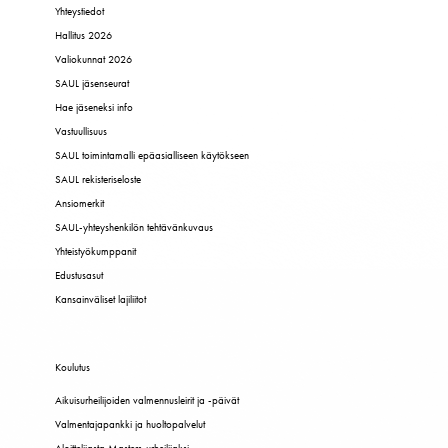
Yhteystiedot
Hallitus 2026
Valiokunnat 2026
SAUL jäsenseurat
Hae jäseneksi info
Vastuullisuus
SAUL toimintamalli epäasialliseen käytökseen
SAUL rekisteriseloste
Ansiomerkit
SAUL-yhteyshenkilön tehtävänkuvaus
Yhteistyökumppanit
Edustusasut
Kansainväliset lajiliitot
Koulutus
Aikuisurheilijoiden valmennusleirit ja -päivät
Valmentajapankki ja huoltopalvelut