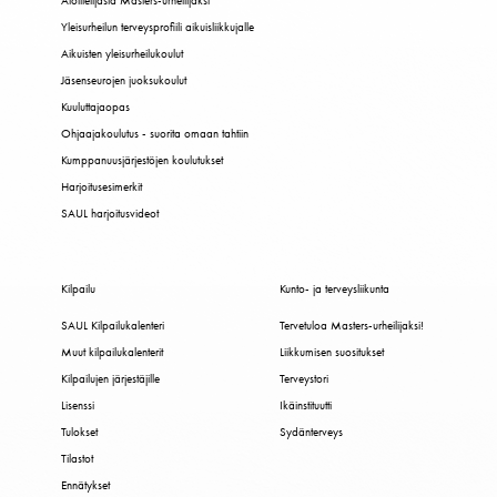
Aloittelijasta Masters-urheilijaksi
Yleisurheilun terveysprofiili aikuisliikkujalle
Aikuisten yleisurheilukoulut
Jäsenseurojen juoksukoulut
Kuuluttajaopas
Ohjaajakoulutus - suorita omaan tahtiin
Kumppanuusjärjestöjen koulutukset
Harjoitusesimerkit
SAUL harjoitusvideot
Kilpailu
Kunto- ja terveysliikunta
SAUL Kilpailukalenteri
Tervetuloa Masters-urheilijaksi!
Muut kilpailukalenterit
Liikkumisen suositukset
Kilpailujen järjestäjille
Terveystori
Lisenssi
Ikäinstituutti
Tulokset
Sydänterveys
Tilastot
Ennätykset