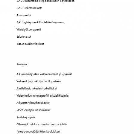
SAUL toimintamalli epäasialliseen käytökseen
SAUL rekisteriseloste
Ansiomerkit
SAUL-yhteyshenkilön tehtävänkuvaus
Yhteistyökumppanit
Edustusasut
Kansainväliset lajiliitot
Koulutus
Aikuisurheilijoiden valmennusleirit ja -päivät
Valmentajapankki ja huoltopalvelut
Aloittelijasta Masters-urheilijaksi
Yleisurheilun terveysprofiili aikuisliikkujalle
Aikuisten yleisurheilukoulut
Jäsenseurojen juoksukoulut
Kuuluttajaopas
Ohjaajakoulutus - suorita omaan tahtiin
Kumppanuusjärjestöjen koulutukset