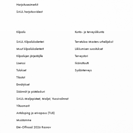
Harjoitusesimerkit
SAUL harjoitusvideot
Kilpailu
Kunto- ja terveysliikunta
SAUL Kilpailukalenteri
Tervetuloa Masters-urheilijaksi!
Muut kilpailukalenterit
Liikkumisen suositukset
Kilpailujen järjestäjille
Terveystori
Lisenssi
Ikäinstituutti
Tulokset
Sydänterveys
Tilastot
Ennätykset
Säännöt ja pistelaskuri
SAUL-Maljapisteet, Maljat, Vuosivalinnat
Ylituomarit
Antidoping ja erivapaus (TUE)
Muistamme
EM-Offroad 2026 Rasnov