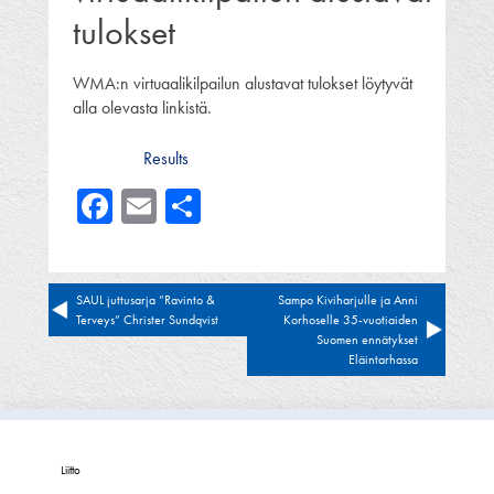
tulokset
WMA:n virtuaalikilpailun alustavat tulokset löytyvät
alla olevasta linkistä.
Results
Facebook
Email
Share
Artikkelien
SAUL juttusarja ”Ravinto &
Sampo Kiviharjulle ja Anni
Terveys” Christer Sundqvist
Korhoselle 35-vuotiaiden
selaus
Suomen ennätykset
Eläintarhassa
Liitto