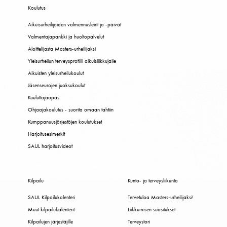
Koulutus
Aikuisurheilijoiden valmennusleirit ja -päivät
Valmentajapankki ja huoltopalvelut
Aloittelijasta Masters-urheilijaksi
Yleisurheilun terveysprofiili aikuisliikkujalle
Aikuisten yleisurheilukoulut
Jäsenseurojen juoksukoulut
Kuuluttajaopas
Ohjaajakoulutus - suorita omaan tahtiin
Kumppanuusjärjestöjen koulutukset
Harjoitusesimerkit
SAUL harjoitusvideot
Kilpailu
Kunto- ja terveysliikunta
SAUL Kilpailukalenteri
Tervetuloa Masters-urheilijaksi!
Muut kilpailukalenterit
Liikkumisen suositukset
Kilpailujen järjestäjille
Terveystori