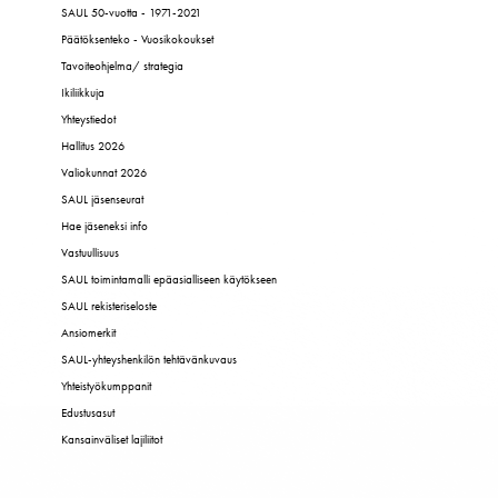
SAUL 50-vuotta - 1971-2021
Päätöksenteko - Vuosikokoukset
Tavoiteohjelma/ strategia
Ikiliikkuja
Yhteystiedot
Hallitus 2026
Valiokunnat 2026
SAUL jäsenseurat
Hae jäseneksi info
Vastuullisuus
SAUL toimintamalli epäasialliseen käytökseen
SAUL rekisteriseloste
Ansiomerkit
SAUL-yhteyshenkilön tehtävänkuvaus
Yhteistyökumppanit
Edustusasut
Kansainväliset lajiliitot