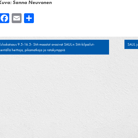
Kuva: Sanna Neuvonen
Facebook
Email
Share
tikkelien
Tuloskatsaus 9.5-16.5- SM-maastot avasivat SAUL:n SM-kilpailut-
SAUL j
kentällä heittoja, pikamatkoja ja ratakymppiä
laus