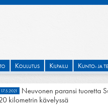
K
K
K
TTO
OULUTUS
ILPAILU
UNTO- JA T
Neuvonen paransi tuoretta 
17.5.2021
20 kilometrin kävelyssä