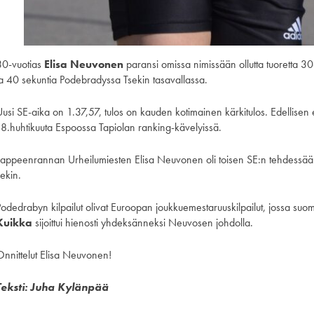
30-vuotias
Elisa Neuvonen
paransi omissa nimissään ollutta tuoretta 3
ja 40 sekuntia Podebradyssa Tsekin tasavallassa.
Uusi SE-aika on 1.37,57, tulos on kauden kotimainen kärkitulos. Edellis
18.huhtikuuta Espoossa Tapiolan ranking-kävelyissä.
Lappeenrannan Urheilumiesten Elisa Neuvonen oli toisen SE:n tehdessään
ekin.
Podedrabyn kilpailut olivat Euroopan joukkuemestaruuskilpailut, jossa suo
Kuikka
sijoittui hienosti yhdeksänneksi Neuvosen johdolla.
Onnittelut Elisa Neuvonen!
Teksti: Juha Kylänpää