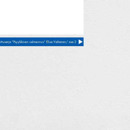
uttusarja ”Psyykkinen valmennus” Elisa Valtanen/ osa 2