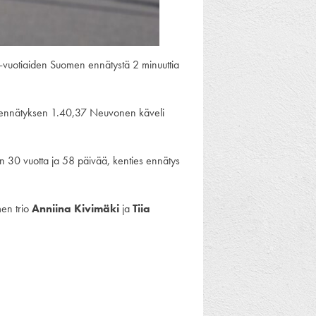
0-vuotiaiden Suomen ennätystä 2 minuuttia
en ennätyksen 1.40,37 Neuvonen käveli
 30 vuotta ja 58 päivää, kenties ennätys
men trio
Anniina Kivimäki
ja
Tiia