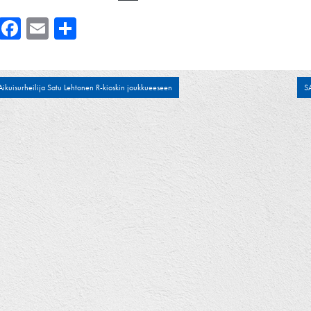
Facebook
Email
Share
tikkelien
Aikuisurheilija Satu Lehtonen R-kioskin joukkueeseen
SA
laus