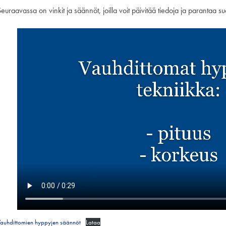
euraavassa on vinkit ja säännöt, joilla voit päivitää tiedoja ja parantaa suo
auhdittomien hyppyjen säännöt
Lataa