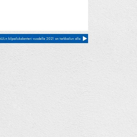
UL:n kilpailukalenteri vuodelle 2021 on tarkkailun alla