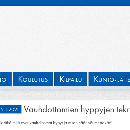
K
K
K
TTO
OULUTUS
ILPAILU
UNTO- JA T
Vauhdottomien hyppyjen tekni
5.1.2021
Tiesitkö mitä ovat vauhdittomat hypyt ja miten säännöt menevät?