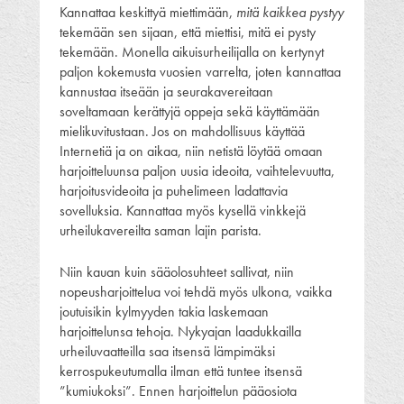
Kannattaa keskittyä miettimään,
mitä kaikkea pystyy
tekemään sen sijaan, että miettisi, mitä ei pysty
tekemään. Monella aikuisurheilijalla on kertynyt
paljon kokemusta vuosien varrelta, joten kannattaa
kannustaa itseään ja seurakavereitaan
soveltamaan kerättyjä oppeja sekä käyttämään
mielikuvitustaan. Jos on mahdollisuus käyttää
Internetiä ja on aikaa, niin netistä löytää omaan
harjoitteluunsa paljon uusia ideoita, vaihtelevuutta,
harjoitusvideoita ja puhelimeen ladattavia
sovelluksia. Kannattaa myös kysellä vinkkejä
urheilukavereilta saman lajin parista.
Niin kauan kuin sääolosuhteet sallivat, niin
nopeusharjoittelua voi tehdä myös ulkona, vaikka
joutuisikin kylmyyden takia laskemaan
harjoittelunsa tehoja. Nykyajan laadukkailla
urheiluvaatteilla saa itsensä lämpimäksi
kerrospukeutumalla ilman että tuntee itsensä
”kumiukoksi”. Ennen harjoittelun pääosiota