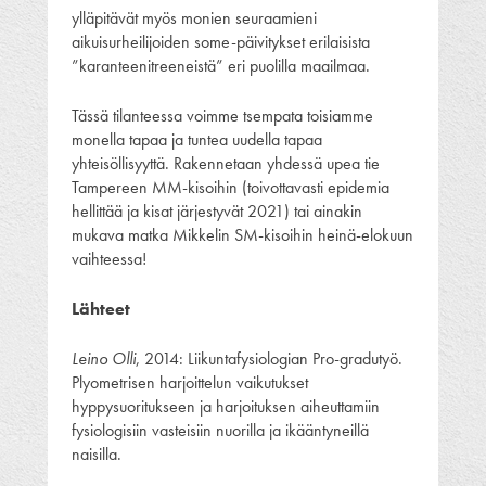
ylläpitävät myös monien seuraamieni
aikuisurheilijoiden some-päivitykset erilaisista
”karanteenitreeneistä” eri puolilla maailmaa.
Tässä tilanteessa voimme tsempata toisiamme
monella tapaa ja tuntea uudella tapaa
yhteisöllisyyttä. Rakennetaan yhdessä upea tie
Tampereen MM-kisoihin (toivottavasti epidemia
hellittää ja kisat järjestyvät 2021) tai ainakin
mukava matka Mikkelin SM-kisoihin heinä-elokuun
vaihteessa!
Lähteet
Leino Olli
, 2014: Liikuntafysiologian Pro-gradutyö.
Plyometrisen harjoittelun vaikutukset
hyppysuoritukseen ja harjoituksen aiheuttamiin
fysiologisiin vasteisiin nuorilla ja ikääntyneillä
naisilla.