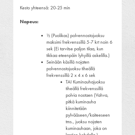
Kesto yhteensä: 20-25 min
Nopeus:
½ (Puolikas) polvennostojuoksu
maksimi frekvenssillä 5-7 krt noin 6
sek (Ei tarvitse paljon tilaa, kun
tikkaa eteenpäin lyhyillä askelilla.)
Seinään käsillä nojaten
polvennostojuoksu tiheällä
frekvenssillä 2 x 4 x 6 sek
TAI Kuminauhajuoksu
tiheällä frekvenssillä
polvia nostaen (Vahva,
pitkä kuminauha
kiinnitetään
pylvääseen/kaiteeseen
tms., juoksu nojaten
kuminauhaan, joka on
lantion kohdalla.)