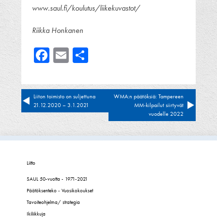
www.saul.fi/koulutus/liikekuvastot/
Riikka Honkanen
Facebook
Email
Share
Artikkelien
Liiton toimisto on suljettuna
WMA:n päätöksiä: Tampereen
21.12.2020 – 3.1.2021
MM-kilpailut siirtyvät
selaus
vuodelle 2022
Liitto
SAUL 50-vuotta - 1971-2021
Päätöksenteko - Vuosikokoukset
Tavoiteohjelma/ strategia
Ikiliikkuja