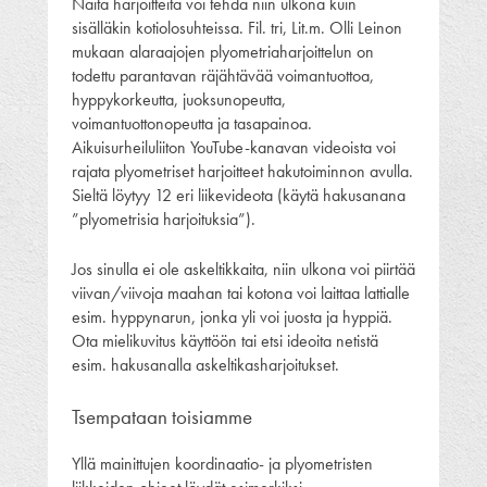
Näitä harjoitteita voi tehdä niin ulkona kuin
sisälläkin kotiolosuhteissa. Fil. tri, Lit.m. Olli Leinon
mukaan alaraajojen plyometriaharjoittelun on
todettu parantavan räjähtävää voimantuottoa,
hyppykorkeutta, juoksunopeutta,
voimantuottonopeutta ja tasapainoa.
Aikuisurheiluliiton YouTube-kanavan videoista voi
rajata plyometriset harjoitteet hakutoiminnon avulla.
Sieltä löytyy 12 eri liikevideota (käytä hakusanana
”plyometrisia harjoituksia”).
Jos sinulla ei ole askeltikkaita, niin ulkona voi piirtää
viivan/viivoja maahan tai kotona voi laittaa lattialle
esim. hyppynarun, jonka yli voi juosta ja hyppiä.
Ota mielikuvitus käyttöön tai etsi ideoita netistä
esim. hakusanalla askeltikasharjoitukset.
Tsempataan toisiamme
Yllä mainittujen koordinaatio- ja plyometristen