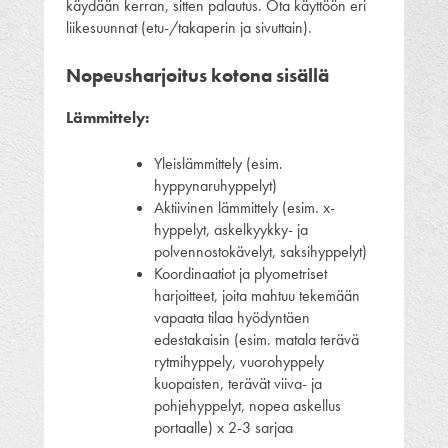
käydään kerran, sitten palautus. Ota käyttöön eri
liikesuunnat (etu-/takaperin ja sivuttain).
Nopeusharjoitus kotona sisällä
Lämmittely:
Yleislämmittely (esim.
hyppynaruhyppelyt)
Aktiivinen lämmittely (esim. x-
hyppelyt, askelkyykky- ja
polvennostokävelyt, saksihyppelyt)
Koordinaatiot ja plyometriset
harjoitteet, joita mahtuu tekemään
vapaata tilaa hyödyntäen
edestakaisin (esim. matala terävä
rytmihyppely, vuorohyppely
kuopaisten, terävät viiva- ja
pohjehyppelyt, nopea askellus
portaalle) x 2-3 sarjaa