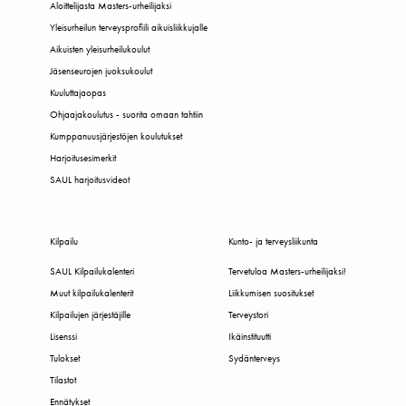
Aloittelijasta Masters-urheilijaksi
Yleisurheilun terveysprofiili aikuisliikkujalle
Aikuisten yleisurheilukoulut
Jäsenseurojen juoksukoulut
Kuuluttajaopas
Ohjaajakoulutus - suorita omaan tahtiin
Kumppanuusjärjestöjen koulutukset
Harjoitusesimerkit
SAUL harjoitusvideot
Kilpailu
Kunto- ja terveysliikunta
SAUL Kilpailukalenteri
Tervetuloa Masters-urheilijaksi!
Muut kilpailukalenterit
Liikkumisen suositukset
Kilpailujen järjestäjille
Terveystori
Lisenssi
Ikäinstituutti
Tulokset
Sydänterveys
Tilastot
Ennätykset