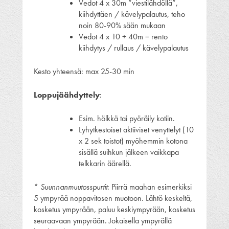
Vedot 4 x 30m ”viestilähdöllä”,
kiihdyttäen / kävelypalautus, teho
noin 80-90% sään mukaan
Vedot 4 x 10 + 40m = rento
kiihdytys / rullaus / kävelypalautus
Kesto yhteensä: max 25-30 min
Loppujäähdyttely
:
Esim. hölkkä tai pyöräily kotiin.
Lyhytkestoiset aktiiviset venyttelyt (10
x 2 sek toistot) myöhemmin kotona
sisällä suihkun jälkeen vaikkapa
telkkarin äärellä.
*
Suunnanmuutosspurtit
: Piirrä maahan esimerkiksi
5 ympyrää noppavitosen muotoon. Lähtö keskeltä,
kosketus ympyrään, paluu keskiympyrään, kosketus
seuraavaan ympyrään. Jokaisella ympyrällä