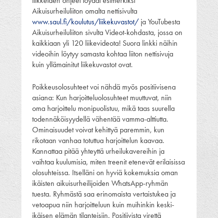
liikkeiden ohjeet löydät esimerkiksi
Aikuisurheiluliiton omalta nettisivulta
www.saul.fi/koulutus/liikekuvastot/
ja YouTubesta
Aikuisurheiluliiton sivulta Videot-kohdasta, jossa on
kaikkiaan yli 120 liikevideota! Suora linkki näihin
videoihin löytyy samasta kohtaa liiton nettisivuja
kuin yllämainitut liikekuvastot ovat.
Poikkeusolosuhteet voi nähdä myös positiivisena
asiana: Kun harjoitteluolosuhteet muuttuvat, niin
oma harjoittelu monipuolistuu, mikä taas suurella
todennäköisyydellä vähentää vamma-alttiutta.
Ominaisuudet voivat kehittyä paremmin, kun
rikotaan vanhaa totuttua harjoittelun kaavaa.
Kannattaa pitää yhteyttä urheilukavereihin ja
vaihtaa kuulumisia, miten treenit etenevät erilaisissa
olosuhteissa. Itselläni on hyviä kokemuksia oman
ikäisten aikuisurheilijoiden WhatsApp-ryhmän
tuesta. Ryhmästä saa erinomaista vertaistukea ja
vetoapua niin harjoitteluun kuin muihinkin keski-
ikäisen elämän tilanteisiin. Positiivista virettä