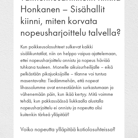
Honkanen – Sisähallit
kiinni, miten korvata
nopeusharjoittelu talvella?
Kun poikkeusolosuhteet sulkevat kaikki
sisäliikuntatilat, niin on helppo vaipua ajattelemaan,
ettei nopeusharjoittelu onnistu ja nopeus häviää
tuhkana tuuleen. Monelle aikuisurheilijalle – eikä
pelkästään pikajuoksijoille – tilanne voi tuntua
masentavalta: Tiedämmehän, että nopeat
lihassolumme ovat ennestäänkin surkastumaan ja
vähenemään päin, kun ikää kertyy. Mitä voimme
tehdä, kun pakkassäässä liukkaalla alustalla
nopeusharjoittelu ei onnistu ja nopeutta olisi
kuitenkin tärkeä ylläpitää?
Voiko nopeutta ylläpitää kotiolosuhteissa?