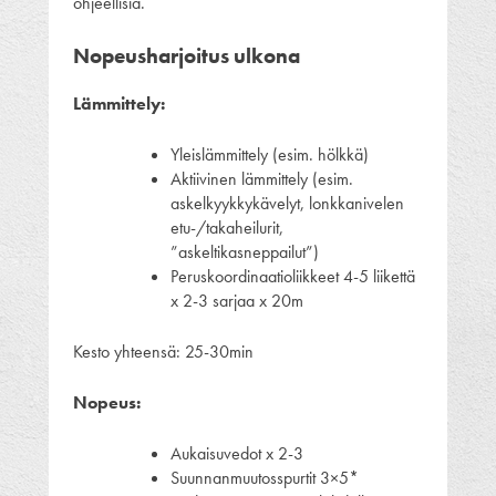
ohjeellisia.
Nopeusharjoitus ulkona
Lämmittely:
Yleislämmittely (esim. hölkkä)
Aktiivinen lämmittely (esim.
askelkyykkykävelyt, lonkkanivelen
etu-/takaheilurit,
”askeltikasneppailut”)
Peruskoordinaatioliikkeet 4-5 liikettä
x 2-3 sarjaa x 20m
Kesto yhteensä: 25-30min
Nopeus:
Aukaisuvedot x 2-3
Suunnanmuutosspurtit 3×5*