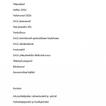
Yhteystiedot
Hallitus 2026
Valiokunnat 2026
SAUL jäsenseurat
Hae jäseneksi info
Vastuullisuus
SAUL toimintamalli epäasialliseen käytökseen
SAUL rekisteriseloste
Ansiomerkit
SAUL-yhteyshenkilön tehtävänkuvaus
Yhteistyökumppanit
Edustusasut
Kansainväliset lajiliitot
Koulutus
Aikuisurheilijoiden valmennusleirit ja -päivät
Valmentajapankki ja huoltopalvelut