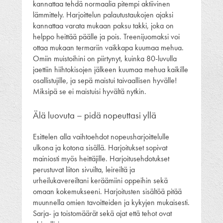
kannattaa tehdä normaalia pitempi aktiivinen
lämmittely. Harjoittelun palautustaukojen ajaksi
kannattaa varata mukaan paksu takki, joka on
helppo heittää päälle ja pois. Treenijuomaksi voi
ottaa mukaan termariin vaikkapa kuumaa mehua.
Omiin muistoihini on piirtynyt, kuinka 80-luvulla
jaettiin hiihtokisojen jälkeen kuumaa mehua kaikille
osallistujille, ja sepä maistui taivaallisen hyvälle!
Miksipä se ei maistuisi hyvältä nytkin.
Älä luovuta – pidä nopeuttasi yllä
Esittelen alla vaihtoehdot nopeusharjoittelulle
ulkona ja kotona sisällä. Harjoitukset sopivat
mainiosti myös heittäjille. Harjoitusehdotukset
perustuvat liiton sivuilta, leireiltä ja
urheilukavereiltani keräämiini oppeihin sekä
omaan kokemukseeni. Harjoitusten sisältöä pitää
muunnella omien tavoitteiden ja kykyjen mukaisesti.
Sarja- ja toistomäärät sekä ajat että tehot ovat