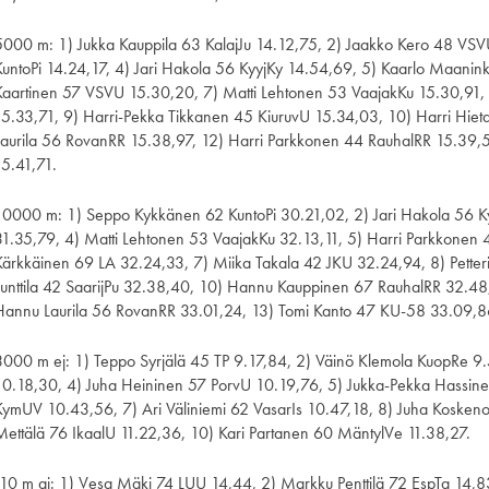
5000 m: 1) Jukka Kauppila 63 KalajJu 14.12,75, 2) Jaakko Kero 48 VS
KuntoPi 14.24,17, 4) Jari Hakola 56 KyyjKy 14.54,69, 5) Kaarlo Maani
Kaartinen 57 VSVU 15.30,20, 7) Matti Lehtonen 53 VaajakKu 15.30,91,
15.33,71, 9) Harri-Pekka Tikkanen 45 KiuruvU 15.34,03, 10) Harri Hie
Laurila 56 RovanRR 15.38,97, 12) Harri Parkkonen 44 RauhalRR 15.39
15.41,71.
10000 m: 1) Seppo Kykkänen 62 KuntoPi 30.21,02, 2) Jari Hakola 56 Ky
31.35,79, 4) Matti Lehtonen 53 VaajakKu 32.13,11, 5) Harri Parkkonen
Kärkkäinen 69 LA 32.24,33, 7) Miika Takala 42 JKU 32.24,94, 8) Petter
Lunttila 42 SaarijPu 32.38,40, 10) Hannu Kauppinen 67 RauhalRR 32.48,5
Hannu Laurila 56 RovanRR 33.01,24, 13) Tomi Kanto 47 KU-58 33.09,8
3000 m ej: 1) Teppo Syrjälä 45 TP 9.17,84, 2) Väinö Klemola KuopRe 9
10.18,30, 4) Juha Heininen 57 PorvU 10.19,76, 5) Jukka-Pekka Hassin
KymUV 10.43,56, 7) Ari Väliniemi 62 VasarIs 10.47,18, 8) Juha Koskeno
Mettälä 76 IkaalU 11.22,36, 10) Kari Partanen 60 MäntylVe 11.38,27.
110 m aj: 1) Vesa Mäki 74 LUU 14,44, 2) Markku Penttilä 72 EspTa 14,