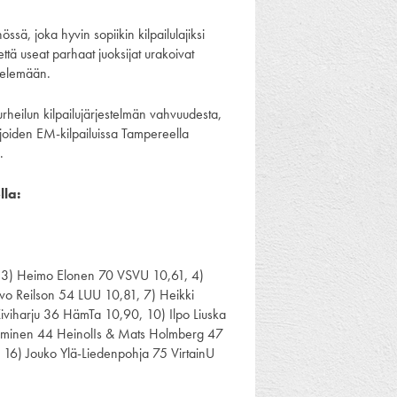
ssä, joka hyvin sopiikin kilpailulajiksi
ttä useat parhaat juoksijat urakoivat
telemään.
rheilun kilpailujärjestelmän vahvuudesta,
lijoiden EM-kilpailuissa Tampereella
.
lla:
, 3) Heimo Elonen 70 VSVU 10,61, 4)
o Reilson 54 LUU 10,81, 7) Heikki
iharju 36 HämTa 10,90, 10) Ilpo Liuska
ieminen 44 HeinolIs & Mats Holmberg 47
16) Jouko Ylä-Liedenpohja 75 VirtainU