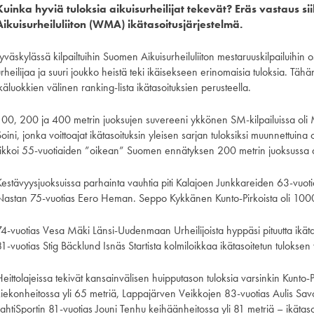
Kuinka hyviä tuloksia aikuisurheilijat tekevät? Eräs vastaus s
Aikuisurheiluliiton (WMA) ikätasoitusjärjestelmä.
yväskylässä kilpailtuihin Suomen Aikuisurheiluliiton mestaruuskilpailuihin
rheilijaa ja suuri joukko heistä teki ikäisekseen erinomaisia tuloksia. Täh
käluokkien välinen ranking-lista ikätasoituksien perusteella.
100, 200 ja 400 metrin juoksujen suvereeni ykkönen SM-kilpailuissa oli M
oini, jonka voittoajat ikätasoituksin yleisen sarjan tuloksiksi muunnettuin
rikkoi 55-vuotiaiden ”oikean” Suomen ennätyksen 200 metrin juoksussa a
Kestävyysjuoksuissa parhainta vauhtia piti Kalajoen Junkkareiden 63-vuoti
Nastan 75-vuotias Eero Heman. Seppo Kykkänen Kunto-Pirkoista oli 1000
74-vuotias Vesa Mäki Länsi-Uudenmaan Urheilijoista hyppäsi pituutta ikäta
1-vuotias Stig Bäcklund Isnäs Startista kolmiloikkaa ikätasoitetun tuloksen 
Heittolajeissa tekivät kansainvälisen huipputason tuloksia varsinkin Kunt
kiekonheitossa yli 65 metriä, Lappajärven Veikkojen 83-vuotias Aulis Savo
LahtiSportin 81-vuotias Jouni Tenhu keihäänheitossa yli 81 metriä – ikäta