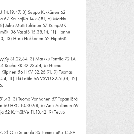
VU 14.19,47, 3) Seppo Kykkänen 62
nka 67 KauhajKa 14.57,81, 6) Markku
 8) Juha-Matti Lehtinen 57 KempMK
tamäki 36 VasaIS 15.38,14, 11) Hannu
,53, 13) Harri Hokkanen 52 HippMK
yjKy 31.22,84, 3) Markku Tonttila 72 LA
 44 RauhalRR 32.23,64, 6) Heimo
i Kilpinen 56 HKV 32.26,91, 9) Tuomas
4, 11) Eki Laitila 66 VSVU 32.51,01, 12)
6.
.51,43, 3) Tuomo Vanhanen 57 TapanilErä
en 60 HRC 10.30,98, 6) Antti Aaltonen 69
ja 52 KylmäkVe 11.13,42, 9) Teuvo
83, 3) Otto Seppälä 35 LamminpKo 14,89,