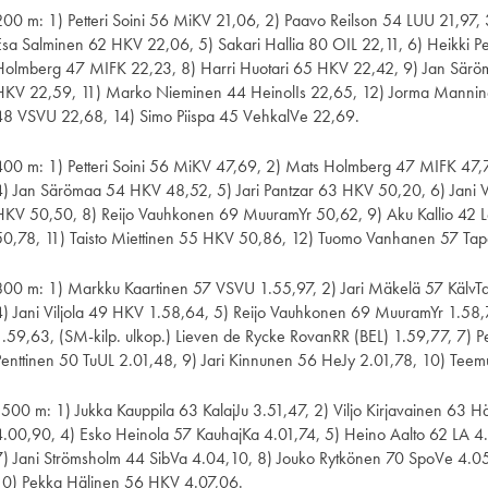
200 m: 1) Petteri Soini 56 MiKV 21,06, 2) Paavo Reilson 54 LUU 21,97,
Esa Salminen 62 HKV 22,06, 5) Sakari Hallia 80 OIL 22,11, 6) Heikki 
Holmberg 47 MIFK 22,23, 8) Harri Huotari 65 HKV 22,42, 9) Jan Särö
HKV 22,59, 11) Marko Nieminen 44 HeinolIs 22,65, 12) Jorma Mannine
48 VSVU 22,68, 14) Simo Piispa 45 VehkalVe 22,69.
400 m: 1) Petteri Soini 56 MiKV 47,69, 2) Mats Holmberg 47 MIFK 47,
4) Jan Särömaa 54 HKV 48,52, 5) Jari Pantzar 63 HKV 50,20, 6) Jani V
HKV 50,50, 8) Reijo Vauhkonen 69 MuuramYr 50,62, 9) Aku Kallio 42 L
50,78, 11) Taisto Miettinen 55 HKV 50,86, 12) Tuomo Vanhanen 57 Tap
800 m: 1) Markku Kaartinen 57 VSVU 1.55,97, 2) Jari Mäkelä 57 KälvTa
4) Jani Viljola 49 HKV 1.58,64, 5) Reijo Vauhkonen 69 MuuramYr 1.58
1.59,63, (SM-kilp. ulkop.) Lieven de Rycke RovanRR (BEL) 1.59,77, 7)
Penttinen 50 TuUL 2.01,48, 9) Jari Kinnunen 56 HeJy 2.01,78, 10) Tee
1500 m: 1) Jukka Kauppila 63 KalajJu 3.51,47, 2) Viljo Kirjavainen 63 H
4.00,90, 4) Esko Heinola 57 KauhajKa 4.01,74, 5) Heino Aalto 62 LA 4.
7) Jani Strömsholm 44 SibVa 4.04,10, 8) Jouko Rytkönen 70 SpoVe 4.05
10) Pekka Hälinen 56 HKV 4.07,06.