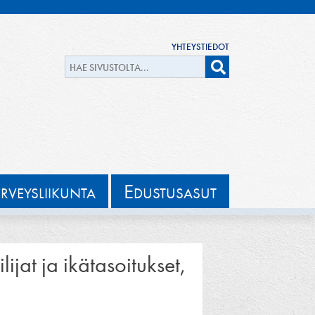
YHTEYSTIEDOT
E
ERVEYSLIIKUNTA
DUSTUSASUT
ijat ja ikätasoitukset,