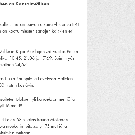
iihen on Kansainvälisen
 osallistui neljän päivän aikana yhteensä 841
än on koottu miesten sarjojen kaikkien eri
ikkelin Kilpa-Veikkojen 56-vuotias Petteri
a olivat 10,45, 21,06 ja 47,69. Soini myös
jallaan 24,57.
as Jukka Kauppila ja kävelyssä Hollolan
0 metrin kestävin.
soitetun tuloksen yli kahdeksan metriä ja
yli 16 metriä.
o-Pirkkojen 68-vuotias Rauno Möttönen
la moukarinheitossa yli 75 metriä ja
soituksien mukaan.