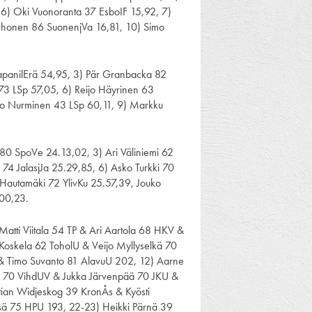
 6) Oki Vuonoranta 37 EsboIF 15,92, 7)
Korhonen 86 SuonenjVa 16,81, 10) Simo
panilErä 54,95, 3) Pär Granbacka 82
73 LSp 57,05, 6) Reijo Häyrinen 63
mo Nurminen 43 LSp 60,11, 9) Markku
80 SpoVe 24.13,02, 3) Ari Väliniemi 62
 74 JalasjJa 25.29,85, 6) Asko Turkki 70
Hautamäki 72 YlivKu 25.57,39, Jouko
00,23.
Matti Viitala 54 TP & Ari Aartola 68 HKV &
 Koskela 62 ToholU & Veijo Myllyselkä 70
i & Timo Suvanto 81 AlavuU 202, 12) Aarne
n 70 VihdUV & Jukka Järvenpää 70 JKU &
stian Widjeskog 39 KronÅs & Kyösti
tsä 75 HPU 193, 22-23) Heikki Pärnä 39