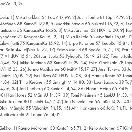
SpoVe 13,35.
Kuula: 1) Mika Parkkali 54 PoUV 17,99, 2) Jouni Tenhu 81 LSp 17,79, 3)
Möttönen 68 KuntoPi 17,38, 5) Markku Savola 65 SulkavU 16,72, 6) Le
Rautasalo 66 KangasnKa 16,26, 8) Mika Järvinen 52 HKV 16,20, 9) Tau
Pynnönen 72 KangasnKa 16,12, 11) Mika Rekola 55 MynämIs 16,06, 12)
Kalevi Partti 75 KangasnKa 15,92, 14) Urpo Kuronen 57 KuopRe 15,84, 1
Jari Salin 44 ToijVau 15,72, 17) Raimo Majuri 68 SpoVe 15,71, 18) Petri
77 VihdUV 15,54, 20) Jari Luoto 53 PyhäjoPa 15,49, 21-22) Teemu Jutil
15,46, 23) Jukka Järvinen 63 KuntoPi 15,29, 24) Esko Ylipahkala 78 Ta
IisVi 15,23, 26) Jarmo Matilainen 60 MiKV 15,17, 27) Jussi Tukeva 33 Ja
KuntoPi 15,09, 29) Jyrki Ilves 60 EPUV 15,08, 30) Hannu Ranta 62 Ta
14,84, 32) Timo Keränen 55 LimingNM 14,80, 33) Lauri Laasala 39 Toi
14,56, 35) Jari Lindberg 60 KuntoPi 14,54, 36) Hannu Heino 65 PoUV 1
38) Harri Jores 52 MäntsU 14,39, 39) Tomi Nissinen 45 LaukU 14,33, 4
Usko Jokinen 80 KuntoPi 14,27, 42) Jari Nevalainen 56 JoKa 14,25, 43
Olavi Mäntylä 55 VähänkVi 14,15, 45) Ahti Honkanen 66 JoKa 14,11, 4
Martti Mäkelä 91 LappajVe 14,02.
Kiekko: 1) Rauno Möttönen 68 KuntoPi 65,71, 2) Keijo Aaltonen 67 Kii