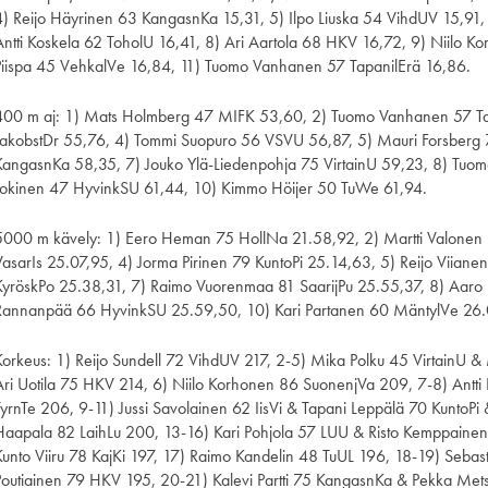
4) Reijo Häyrinen 63 KangasnKa 15,31, 5) Ilpo Liuska 54 VihdUV 15,91,
Antti Koskela 62 ToholU 16,41, 8) Ari Aartola 68 HKV 16,72, 9) Niilo 
Piispa 45 VehkalVe 16,84, 11) Tuomo Vanhanen 57 TapanilErä 16,86.
400 m aj: 1) Mats Holmberg 47 MIFK 53,60, 2) Tuomo Vanhanen 57 Ta
JakobstDr 55,76, 4) Tommi Suopuro 56 VSVU 56,87, 5) Mauri Forsberg 
KangasnKa 58,35, 7) Jouko Ylä-Liedenpohja 75 VirtainU 59,23, 8) Tuo
Jokinen 47 HyvinkSU 61,44, 10) Kimmo Höijer 50 TuWe 61,94.
5000 m kävely: 1) Eero Heman 75 HollNa 21.58,92, 2) Martti Valonen 
VasarIs 25.07,95, 4) Jorma Pirinen 79 KuntoPi 25.14,63, 5) Reijo Viianen
KyröskPo 25.38,31, 7) Raimo Vuorenmaa 81 SaarijPu 25.55,37, 8) Aaro 
Rannanpää 66 HyvinkSU 25.59,50, 10) Kari Partanen 60 MäntylVe 26.
Korkeus: 1) Reijo Sundell 72 VihdUV 217, 2-5) Mika Polku 45 VirtainU & 
Ari Uotila 75 HKV 214, 6) Niilo Korhonen 86 SuonenjVa 209, 7-8) Antti
TyrnTe 206, 9-11) Jussi Savolainen 62 IisVi & Tapani Leppälä 70 KuntoP
Haapala 82 LaihLu 200, 13-16) Kari Pohjola 57 LUU & Risto Kemppaine
Kunto Viiru 78 KajKi 197, 17) Raimo Kandelin 48 TuUL 196, 18-19) Seba
Poutiainen 79 HKV 195, 20-21) Kalevi Partti 75 KangasnKa & Pekka Me