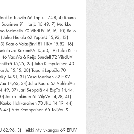
 Jaakko Tuovila 66 LapLu 17,58, 4) Rauno
o Saarinen 91 HarjU 16,49, 7) Markku
no Malmelin 70 VihdUV 16,16, 10) Reijo
 Juha Hietala 62 YppärU 15,93, 13)
5) Kaarlo Valasjärvi 81 HKV 15,82, 16)
 Setälä 56 KokemKV 15,63, 19) Esko Kuutti
a 46 VaasVa & Reijo Sundell 72 VihdUV
panilErä 15,25, 25) Juha Kumpulainen 43
lasjJa 15,15, 28) Tapani Leppälä 70
mmRy 14,91, 31) Vesa Merinen 52 HKV
jVau 14,63, 34) Juha Kaaro 57 VehkalVe
4,49, 37) Jari Seppälä 44 EspTa 14,44,
0) Jouko Jokinen 61 VilpVe 14,28, 41)
) Kauko Hakkarainen 70 JKU 14,19, 44)
6-47) Arto Kemppainen 65 ToijVau &
mU 62,96, 3) Heikki Myllykangas 69 EPUV