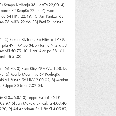
 3) Sampo Kiviharju 36 HämTa 22,00, 4)
Pesonen 72 KuopRe 22,14, 7) Mats
maa 54 HKV 22,49, 10) Jari Pantzar 63
n 78 MiKV 22,66, 13) Petri Tauriainen
71, 3) Sampo Kiviharju 36 HämTa 47,89,
iljola 49 HKV 50,34, 7) Jarmo Nissilä 53
empKi 50,75, 10) Harri Alatupa 58 JKU
anilErä 51,00.
 1.56,70, 3) Risto Räty 79 VSVU 1.58,17,
,75, 6) Kaarlo Maaninka 67 KauhajKa
 Pekka Hälinen 56 HKV 2.00,02, 8) Markus
mu Ruippo 30 JoKa 2.02,04.
ämKi 3.56.87, 3) Teppo Syrjälä 45 TP
02,97, 6) Jari Mäkelä 57 KälvTa 4.03,40,
,20, 9) Ari Ahtiainen 54 HämKi 4.05,82,