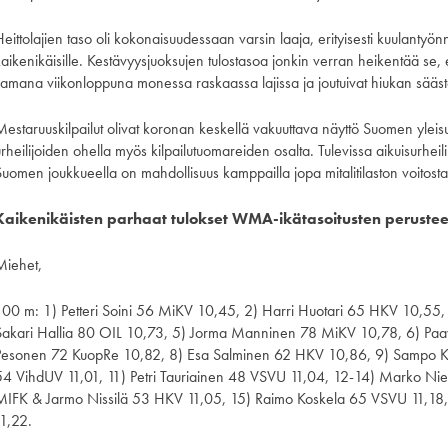
eittolajien taso oli kokonaisuudessaan varsin laaja, erityisesti kuulantyönnö
aikenikäisille. Kestävyysjuoksujen tulostasoa jonkin verran heikentää se, e
samana viikonloppuna monessa raskaassa lajissa ja joutuivat hiukan sääs
Mestaruuskilpailut olivat koronan keskellä vakuuttava näyttö Suomen yleisu
urheilijoiden ohella myös kilpailutuomareiden osalta. Tulevissa aikuisurhei
Suomen joukkueella on mahdollisuus kamppailla jopa mitalitilaston voitosta
Kaikenikäisten parhaat tulokset WMA-ikätasoitusten perustee
Miehet,
100 m: 1) Petteri Soini 56 MiKV 10,45, 2) Harri Huotari 65 HKV 10,55
Sakari Hallia 80 OIL 10,73, 5) Jorma Manninen 78 MiKV 10,78, 6) Paav
Pesonen 72 KuopRe 10,82, 8) Esa Salminen 62 HKV 10,86, 9) Sampo Kiv
54 VihdUV 11,01, 11) Petri Tauriainen 48 VSVU 11,04, 12-14) Marko N
MIFK & Jarmo Nissilä 53 HKV 11,05, 15) Raimo Koskela 65 VSVU 11,18, 
11,22.