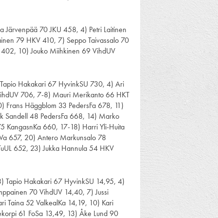
ka Järvenpää 70 JKU 458, 4) Petri Laitinen
iainen 79 HKV 410, 7) Seppo Taivassalo 70
a 402, 10) Jouko Miihkinen 69 VihdUV
 Tapio Hakakari 67 HyvinkSU 730, 4) Ari
 VihdUV 706, 7-8) Mauri Merikanto 66 HKT
10) Frans Häggblom 33 PedersFa 678, 11)
ik Sandell 48 PedersFa 668, 14) Marko
 75 KangasnKa 660, 17-18) Harri Yli-Huita
Va 657, 20) Antero Markunsalo 78
 TuUL 652, 23) Jukka Hannula 54 HKV
, 3) Tapio Hakakari 67 HyvinkSU 14,95, 4)
mppainen 70 VihdUV 14,40, 7) Jussi
ri Taina 52 ValkealKa 14,19, 10) Kari
dekorpi 61 FoSa 13,49, 13) Åke Lund 90