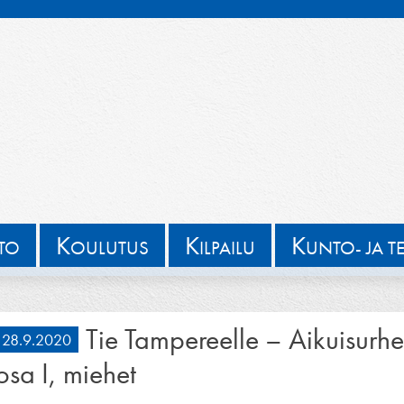
K
K
K
TTO
OULUTUS
ILPAILU
UNTO- JA T
Tie Tampereelle – Aikuisurheil
28.9.2020
osa I, miehet