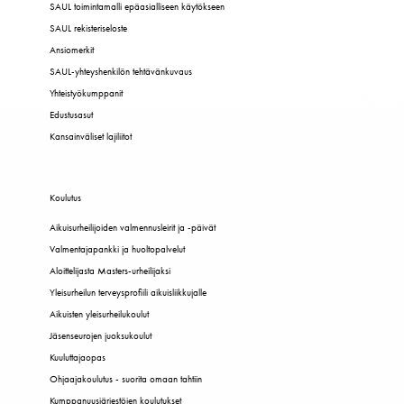
SAUL toimintamalli epäasialliseen käytökseen
SAUL rekisteriseloste
Ansiomerkit
SAUL-yhteyshenkilön tehtävänkuvaus
Yhteistyökumppanit
Edustusasut
Kansainväliset lajiliitot
Koulutus
Aikuisurheilijoiden valmennusleirit ja -päivät
Valmentajapankki ja huoltopalvelut
Aloittelijasta Masters-urheilijaksi
Yleisurheilun terveysprofiili aikuisliikkujalle
Aikuisten yleisurheilukoulut
Jäsenseurojen juoksukoulut
Kuuluttajaopas
Ohjaajakoulutus - suorita omaan tahtiin
Kumppanuusjärjestöjen koulutukset