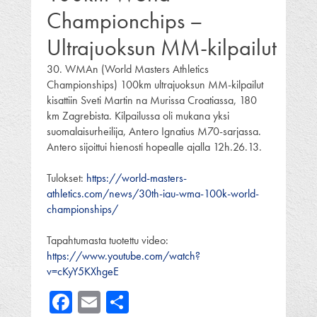
Championchips –
Ultrajuoksun MM-kilpailut
30. WMAn (World Masters Athletics
Championships) 100km ultrajuoksun MM-kilpailut
kisattiin Sveti Martin na Murissa Croatiassa, 180
km Zagrebista. Kilpailussa oli mukana yksi
suomalaisurheilija, Antero Ignatius M70-sarjassa.
Antero sijoittui hienosti hopealle ajalla 12h.26.13.
Tulokset:
https://world-masters-
athletics.com/news/30th-iau-wma-100k-world-
championships/
Tapahtumasta tuotettu video:
https://www.youtube.com/watch?
v=cKyY5KXhgeE
Facebook
Email
Share