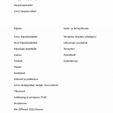
Harjoitusesimerkit
SAUL harjoitusvideot
Kilpailu
Kunto- ja terveysliikunta
SAUL Kilpailukalenteri
Tervetuloa Masters-urheilijaksi!
Muut kilpailukalenterit
Liikkumisen suositukset
Kilpailujen järjestäjille
Terveystori
Lisenssi
Ikäinstituutti
Tulokset
Sydänterveys
Tilastot
Ennätykset
Säännöt ja pistelaskuri
SAUL-Maljapisteet, Maljat, Vuosivalinnat
Ylituomarit
Antidoping ja erivapaus (TUE)
Muistamme
EM-Offroad 2026 Rasnov