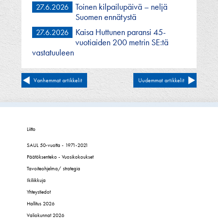
Toinen kilpailupäivä – neljä
27.6.2026
Suomen ennätystä
Kaisa Huttunen paransi 45-
27.6.2026
vuotiaiden 200 metrin SE:tä
vastatuuleen
Artikkelien
Vanhemmat artikkelit
Uudemmat artikkelit
selaus
Liitto
SAUL 50-vuotta - 1971-2021
Päätöksenteko - Vuosikokoukset
Tavoiteohjelma/ strategia
Ikiliikkuja
Yhteystiedot
Hallitus 2026
Valiokunnat 2026