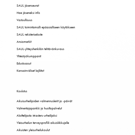
SAUL jäsenseurat
Hae jäseneksi info
Vastuullisuus
SAUL toimintamalli epäasialliseen käytökseen
SAUL rekisteriseloste
Ansiomerkit
SAUL-yhteyshenkilön tehtävänkuvaus
Yhteistyökumppanit
Edustusasut
Kansainväliset lajiliitot
Koulutus
Aikuisurheilijoiden valmennusleirit ja -päivät
Valmentajapankki ja huoltopalvelut
Aloittelijasta Masters-urheilijaksi
Yleisurheilun terveysprofiili aikuisliikkujalle
Aikuisten yleisurheilukoulut