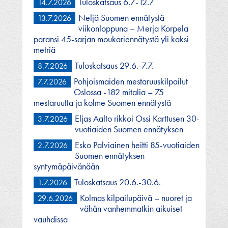
Tuloskatsaus 6.7-12.7
14.7.2026
Neljä Suomen ennätystä
13.7.2026
viikonloppuna – Merja Korpela
paransi 45-sarjan moukariennätystä yli kaksi
metriä
Tuloskatsaus 29.6.-7.7.
8.7.2026
Pohjoismaiden mestaruuskilpailut
7.7.2026
Oslossa -182 mitalia – 75
mestaruutta ja kolme Suomen ennätystä
Eljas Aalto rikkoi Ossi Karttusen 30-
3.7.2026
vuotiaiden Suomen ennätyksen
Esko Palviainen heitti 85-vuotiaiden
2.7.2026
Suomen ennätyksen
syntymäpäivänään
Tuloskatsaus 20.6.-30.6.
1.7.2026
Kolmas kilpailupäivä – nuoret ja
29.6.2026
vähän vanhemmatkin aikuiset
vauhdissa