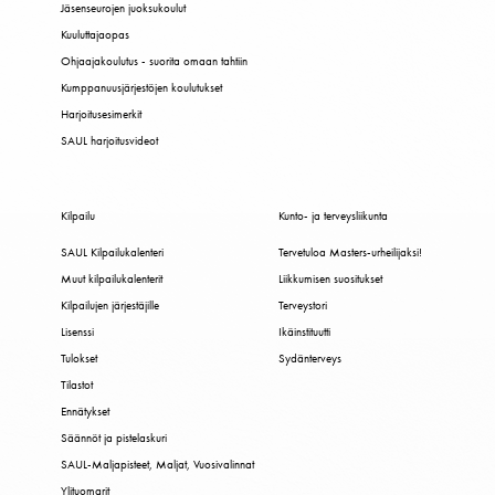
Jäsenseurojen juoksukoulut
Kuuluttajaopas
Ohjaajakoulutus - suorita omaan tahtiin
Kumppanuusjärjestöjen koulutukset
Harjoitusesimerkit
SAUL harjoitusvideot
Kilpailu
Kunto- ja terveysliikunta
SAUL Kilpailukalenteri
Tervetuloa Masters-urheilijaksi!
Muut kilpailukalenterit
Liikkumisen suositukset
Kilpailujen järjestäjille
Terveystori
Lisenssi
Ikäinstituutti
Tulokset
Sydänterveys
Tilastot
Ennätykset
Säännöt ja pistelaskuri
SAUL-Maljapisteet, Maljat, Vuosivalinnat
Ylituomarit