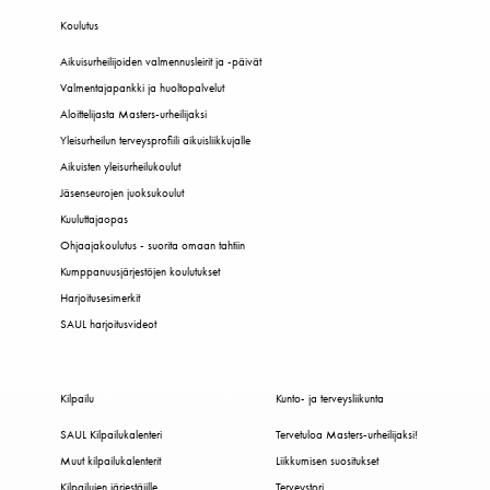
Koulutus
Aikuisurheilijoiden valmennusleirit ja -päivät
Valmentajapankki ja huoltopalvelut
Aloittelijasta Masters-urheilijaksi
Yleisurheilun terveysprofiili aikuisliikkujalle
Aikuisten yleisurheilukoulut
Jäsenseurojen juoksukoulut
Kuuluttajaopas
Ohjaajakoulutus - suorita omaan tahtiin
Kumppanuusjärjestöjen koulutukset
Harjoitusesimerkit
SAUL harjoitusvideot
Kilpailu
Kunto- ja terveysliikunta
SAUL Kilpailukalenteri
Tervetuloa Masters-urheilijaksi!
Muut kilpailukalenterit
Liikkumisen suositukset
Kilpailujen järjestäjille
Terveystori