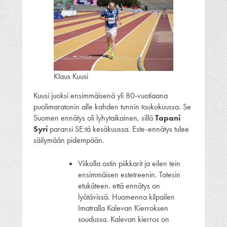
Klaus Kuusi
Kuusi juoksi ensimmäisenä yli 80-vuotiaana
puolimaratonin alle kahden tunnin toukokuussa. Se
Suomen ennätys oli lyhytaikainen, sillä
Tapani
Syri
paransi SE:tä kesäkuussa. Este-ennätys tulee
säilymään pidempään.
Viikolla ostin piikkarit ja eilen tein
ensimmäisen estetreenin. Totesin
etukäteen. että ennätys on
lyötävissä. Huomenna kilpailen
Imatralla Kalevan Kierroksen
soudussa. Kalevan kierros on