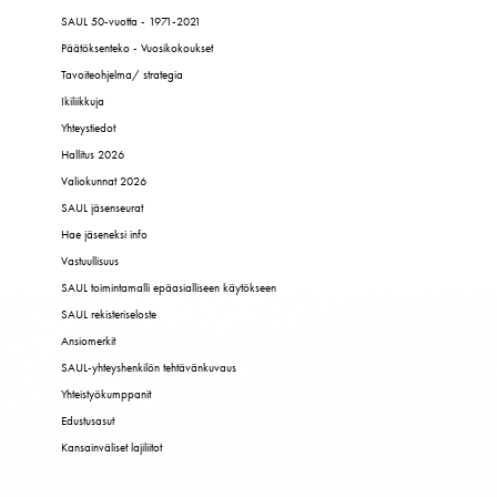
SAUL 50-vuotta - 1971-2021
Päätöksenteko - Vuosikokoukset
Tavoiteohjelma/ strategia
Ikiliikkuja
Yhteystiedot
Hallitus 2026
Valiokunnat 2026
SAUL jäsenseurat
Hae jäseneksi info
Vastuullisuus
SAUL toimintamalli epäasialliseen käytökseen
SAUL rekisteriseloste
Ansiomerkit
SAUL-yhteyshenkilön tehtävänkuvaus
Yhteistyökumppanit
Edustusasut
Kansainväliset lajiliitot