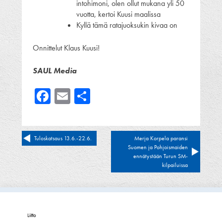
intohimoni, olen ollut mukana yli 50
vuotta, kertoi Kuusi maalissa
Kyllä tämä ratajuoksukin kivaa on
Onnittelut Klaus Kuusi!
SAUL Media
Facebook
Email
Share
Artikkelien
Tuloskatsaus 13.6.-22.6.
Merja Korpela paransi
Suomen ja Pohjoismaiden
selaus
ennätystään Turun SM-
kilpailuissa
Liitto