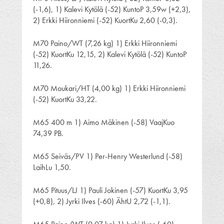
(-1,6), 1) Kalevi Kytölä (-52) KuntoP 3,59w (+2,3),
2) Erkki Hiironniemi (-52) KuortKu 2,60 (-0,3).
M70 Paino/WT (7,26 kg) 1) Erkki Hiironniemi
(-52) KuortKu 12,15, 2) Kalevi Kytölä (-52) KuntoP
11,26.
M70 Moukari/HT (4,00 kg) 1) Erkki Hiironniemi
(-52) KuortKu 33,22.
M65 400 m 1) Aimo Mäkinen (-58) VaajKuo
74,39 PB.
M65 Seiväs/PV 1) Per-Henry Westerlund (-58)
LaihLu 1,50.
M65 Pituus/LJ 1) Pauli Jokinen (-57) KuortKu 3,95
(+0,8), 2) Jyrki Ilves (-60) ÄhtU 2,72 (-1,1).