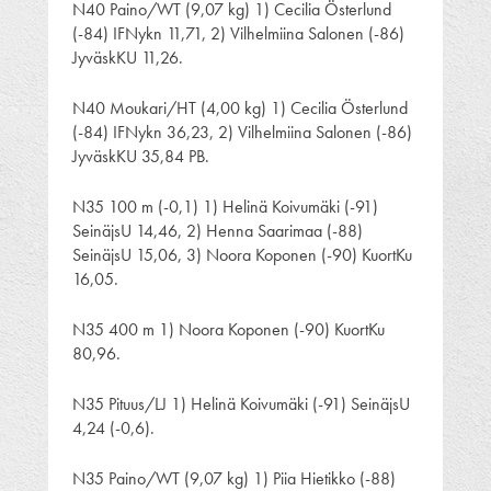
N40 Paino/WT (9,07 kg) 1) Cecilia Österlund
(-84) IFNykn 11,71, 2) Vilhelmiina Salonen (-86)
JyväskKU 11,26.
N40 Moukari/HT (4,00 kg) 1) Cecilia Österlund
(-84) IFNykn 36,23, 2) Vilhelmiina Salonen (-86)
JyväskKU 35,84 PB.
N35 100 m (-0,1) 1) Helinä Koivumäki (-91)
SeinäjsU 14,46, 2) Henna Saarimaa (-88)
SeinäjsU 15,06, 3) Noora Koponen (-90) KuortKu
16,05.
N35 400 m 1) Noora Koponen (-90) KuortKu
80,96.
N35 Pituus/LJ 1) Helinä Koivumäki (-91) SeinäjsU
4,24 (-0,6).
N35 Paino/WT (9,07 kg) 1) Piia Hietikko (-88)