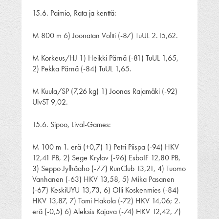
15.6. Paimio, Rata ja kenttä:
M 800 m 6) Joonatan Voltti (-87) TuUL 2.15,62.
M Korkeus/HJ 1) Heikki Pärnä (-81) TuUL 1,65,
2) Pekka Pärnä (-84) TuUL 1,65.
M Kuula/SP (7,26 kg) 1) Joonas Rajamäki (-92)
UlvST 9,02.
15.6. Sipoo, Lival-Games:
M 100 m 1. erä (+0,7) 1) Petri Piispa (-94) HKV
12,41 PB, 2) Sege Krylov (-96) EsboIF 12,80 PB,
3) Seppo Jylhäaho (-77) RunClub 13,21, 4) Tuomo
Vanhanen (-63) HKV 13,58, 5) Mika Pasanen
(-67) KeskiUYU 13,73, 6) Olli Koskenmies (-84)
HKV 13,87, 7) Tomi Hakola (-72) HKV 14,06; 2.
erä (-0,5) 6) Aleksis Kajava (-74) HKV 12,42, 7)