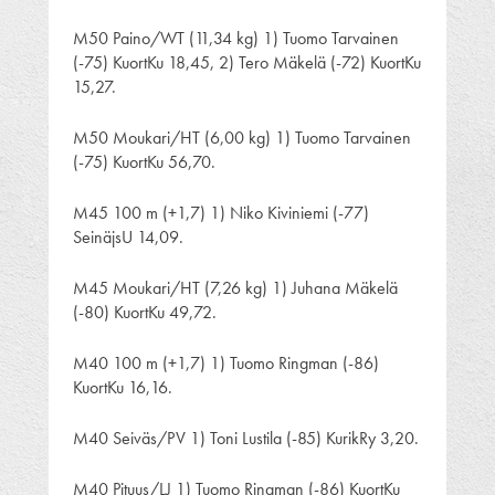
M50 Paino/WT (11,34 kg) 1) Tuomo Tarvainen
(-75) KuortKu 18,45, 2) Tero Mäkelä (-72) KuortKu
15,27.
M50 Moukari/HT (6,00 kg) 1) Tuomo Tarvainen
(-75) KuortKu 56,70.
M45 100 m (+1,7) 1) Niko Kiviniemi (-77)
SeinäjsU 14,09.
M45 Moukari/HT (7,26 kg) 1) Juhana Mäkelä
(-80) KuortKu 49,72.
M40 100 m (+1,7) 1) Tuomo Ringman (-86)
KuortKu 16,16.
M40 Seiväs/PV 1) Toni Lustila (-85) KurikRy 3,20.
M40 Pituus/LJ 1) Tuomo Ringman (-86) KuortKu