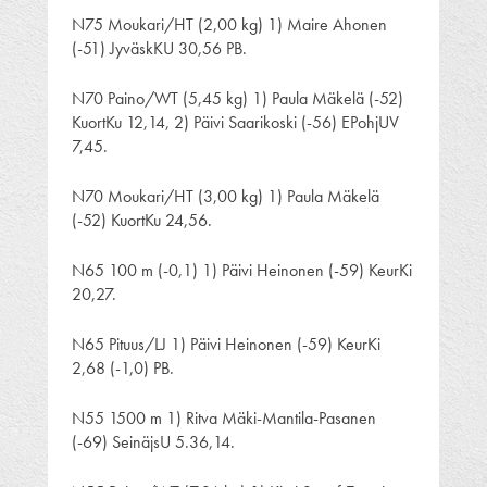
N75 Moukari/HT (2,00 kg) 1) Maire Ahonen
(-51) JyväskKU 30,56 PB.
N70 Paino/WT (5,45 kg) 1) Paula Mäkelä (-52)
KuortKu 12,14, 2) Päivi Saarikoski (-56) EPohjUV
7,45.
N70 Moukari/HT (3,00 kg) 1) Paula Mäkelä
(-52) KuortKu 24,56.
N65 100 m (-0,1) 1) Päivi Heinonen (-59) KeurKi
20,27.
N65 Pituus/LJ 1) Päivi Heinonen (-59) KeurKi
2,68 (-1,0) PB.
N55 1500 m 1) Ritva Mäki-Mantila-Pasanen
(-69) SeinäjsU 5.36,14.