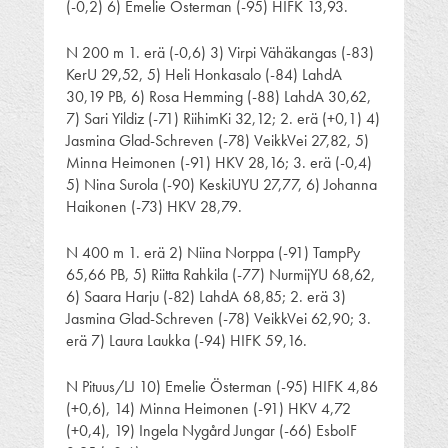
(-0,2) 6) Emelie Österman (-95) HIFK 13,93.
N 200 m 1. erä (-0,6) 3) Virpi Vähäkangas (-83)
KerU 29,52, 5) Heli Honkasalo (-84) LahdA
30,19 PB, 6) Rosa Hemming (-88) LahdA 30,62,
7) Sari Yildiz (-71) RiihimKi 32,12; 2. erä (+0,1) 4)
Jasmina Glad-Schreven (-78) VeikkVei 27,82, 5)
Minna Heimonen (-91) HKV 28,16; 3. erä (-0,4)
5) Nina Surola (-90) KeskiUYU 27,77, 6) Johanna
Haikonen (-73) HKV 28,79.
N 400 m 1. erä 2) Niina Norppa (-91) TampPy
65,66 PB, 5) Riitta Rahkila (-77) NurmijYU 68,62,
6) Saara Harju (-82) LahdA 68,85; 2. erä 3)
Jasmina Glad-Schreven (-78) VeikkVei 62,90; 3.
erä 7) Laura Laukka (-94) HIFK 59,16.
N Pituus/LJ 10) Emelie Österman (-95) HIFK 4,86
(+0,6), 14) Minna Heimonen (-91) HKV 4,72
(+0,4), 19) Ingela Nygård Jungar (-66) EsboIF