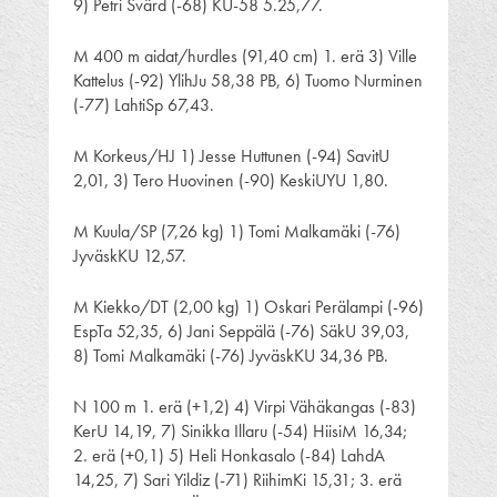
9) Petri Svärd (-68) KU-58 5.25,77.
M 400 m aidat/hurdles (91,40 cm) 1. erä 3) Ville
Kattelus (-92) YlihJu 58,38 PB, 6) Tuomo Nurminen
(-77) LahtiSp 67,43.
M Korkeus/HJ 1) Jesse Huttunen (-94) SavitU
2,01, 3) Tero Huovinen (-90) KeskiUYU 1,80.
M Kuula/SP (7,26 kg) 1) Tomi Malkamäki (-76)
JyväskKU 12,57.
M Kiekko/DT (2,00 kg) 1) Oskari Perälampi (-96)
EspTa 52,35, 6) Jani Seppälä (-76) SäkU 39,03,
8) Tomi Malkamäki (-76) JyväskKU 34,36 PB.
N 100 m 1. erä (+1,2) 4) Virpi Vähäkangas (-83)
KerU 14,19, 7) Sinikka Illaru (-54) HiisiM 16,34;
2. erä (+0,1) 5) Heli Honkasalo (-84) LahdA
14,25, 7) Sari Yildiz (-71) RiihimKi 15,31; 3. erä