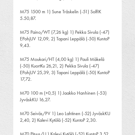
M75 1500 m 1) Sune Träskelin (-51) SolfIK
5.50,87.
M75 Paino/WT (7,26 kg) 1) Pekka Sivula (-47)
EPohjUV 12,09, 2) Tapani Leppälä (-50) KuntoP
9,43.
M75 Moukari/HT (4,00 kg) 1) Pauli Mäkelä
(-50) KuortKu 26,21, 2) Pekka Sivula (-47)
EPohjUV 25,39, 3) Tapani Leppälä (-50) KuntoP
17,72.
M70 100 m (+0,5) 1) Jaakko Hanhinen (-53)
JyväskKU 16,27.
M70 Seiväs/PV 1) Leo Lahtinen (-52) JyväskKU
2,40, 2) Kalevi Kytölä (-52) KuntoP 2,30.
M70 Pituus/LJ ) Kalevi Kytölä (-52) KuntoP 3,52