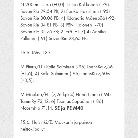
N 200 m 1. erä (+0,0) 1) Tiia Kokkonen (-79)
SavonlRie 29,54 PB, 2) Eerika Hakulinen (-95)
SavonlRie 30,06 PB, 4) Iidamaria Mäenpää (-92)
SavonlRie 34,81 PB, 5) Päivi Halonen (-70)
SavonlRie 35,75 PB; 2. erä (+1,7) 4) Annika
Pöllänen (-91) SavonlRie 28,65 PB.
16.6. Jõhvi EST:
M Pituus/LJ ) Kalle Salminen (-96) JoensKa 7,56
(+1,6), 4) Kalle Salminen (-96) JoensKa 7,60w
(+3,5).
M Moukari/HT (7,26 kg) 4) Henri Liipola (-94)
TammRy 73,12, 6) Tuomas Seppänen (-86)
NoormNo 71,14.
SE ja PE M40
15.6. Helsinki/E, Moukarin ja painon
heittokilpailut: