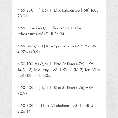
N55 200 m (-1,5) 1) Elisa Lahdensuo (-68) TuUL
28,96.
N55 80 m aidat/hurdles (-2,9) 1) Elisa
Lahdensuo (-68) TuUL 14,24.
N55 Pituus/LJ 1) Kirsi Spoof-Tuomi (-67) VasaIS
4,27w (+3,9).
N50 100 m (-2,6) 1) Riitta Sallinen (-76) HKV
14,51, 2) Julia Lang (-73) HKV 15,37, 2) Taru Viiru
(-76) RiihimKi 15,37.
N50 200 m (-1,5) 1) Riitta Sallinen (-76) HKV
30,23.
N50 800 m 1) Inca Viljakainen (-73) LänsiUU
3.26,14.