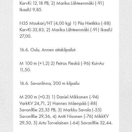
KarvKi 12,18 PB, 2) Marika Lähteenmäki (-91)
IkaalU 9,85.
N35 Moukari/HT (4,00 kg) 1) Piia Hietikko (-88)
KarvKi 33,83, 2) Marika Lähteenmäki (-91) IkaalU
27,00.
16.6. Oulu, Annen aitakilpailut:
M 100 m (+1,2) 2) Petros Pieskä (-96) KuivAu
11,50.
16.6. Savonlinna, 200 m kilpailu:
M 200 m (+0,3) 1) Daniel Mikkonen (-94)
VarkKV 24,71, 2) Hannes Mäenpää (-88)
SavonlRie 25,35 PB, 3) Markku Savola (-55)
SavonlRie 29,36, 4) Antti Nisonen (-76) MikkKV
29,50, 5) Arto Torvelainen (-64) SavonlRie 32,44.