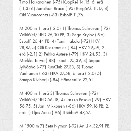
Timo Haikarainen (-75) KuopRei 14,15; 6. erä
(-1,3) 6) Jonathan Brace (-95) BorgåAk 11,17, 8)
Oki Vuonoranta (-83) EsboIF 11,76.
M 200 m 1. erä (-2,0) 1) Thomas Schreven (-72)
VeikkVei/NED 26,30 PB, 3) Sege Krylov (-96)
EsboIF 26,44 PB, 4) Tomi Hakola (-72) HKV
28,87, 5) Olli Koskenmies (-84) HKV 29,59; 2.
erä (-2,1) 2) Pekka Autere (-79) HKV 24,53, 3)
Markku Tervo (-88) EsboIF 25,39, 4) Seppo
Jylhäaho (-77) RunClub 27,33, 5) Tuomo
Vanhanen (-63) HKV 27,58; 6. erä (-2,0) 5)
Sampo Kiviharju (-84) HämeenlTa 22,51.
M 400 m 1. erä 3) Thomas Schreven (-72)
VeikkVei/NED 56,18, 4) Jarkko Pesola (-79) HKV
56,75, 5) Jani Mikkonen (-86) HKV 59,16 PB; 2.
erä 1) Eljas Aalto (-96) IFSibboV 47,57.
M 1500 m 7) Eetu Nyman (-92) AnjLi 4.32,91 PB,