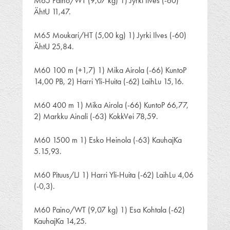
M65 Paino/WT (9,07 kg) 1) Jyrki Ilves (-60)
ÄhtU 11,47.
M65 Moukari/HT (5,00 kg) 1) Jyrki Ilves (-60)
ÄhtU 25,84.
M60 100 m (+1,7) 1) Mika Airola (-66) KuntoP
14,00 PB, 2) Harri Yli-Huita (-62) LaihLu 15,16.
M60 400 m 1) Mika Airola (-66) KuntoP 66,77,
2) Markku Ainali (-63) KokkVei 78,59.
M60 1500 m 1) Esko Heinola (-63) KauhajKa
5.15,93.
M60 Pituus/LJ 1) Harri Yli-Huita (-62) LaihLu 4,06
(-0,3).
M60 Paino/WT (9,07 kg) 1) Esa Kohtala (-62)
KauhajKa 14,25.