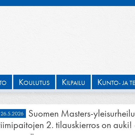
K
K
K
TTO
OULUTUS
ILPAILU
UNTO- JA T
Suomen Masters-yleisurheil
26.5.2026
tiimipaitojen 2. tilauskierros on auki!