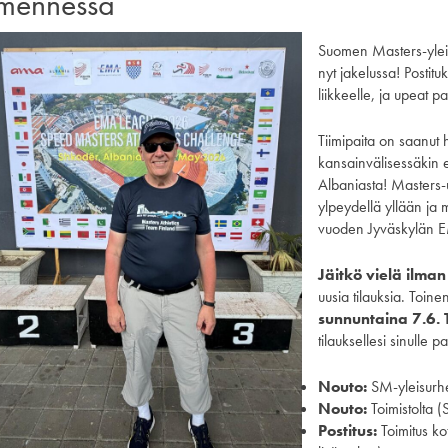
mennessä
Suomen Masters-yleis
nyt jakelussa! Postitu
liikkeelle, ja upeat p
Tiimipaita on saanut 
kansainvälisessäkin 
Albaniasta! Masters-
ylpeydellä yllään ja 
vuoden Jyväskylän E
Jäitkö vielä ilman
uusia tilauksia. Toine
sunnuntaina 7.6.
tilauksellesi sinulle 
Nouto:
SM-yleisurhe
Nouto:
Toimistolta (S
Postitus:
Toimitus kot