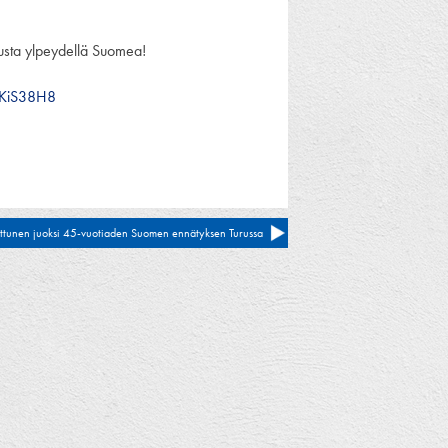
usta ylpeydellä Suomea!
2KiS38H8
ttunen juoksi 45-vuotiaden Suomen ennätyksen Turussa