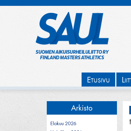
Hyppää
sisältöön
E
L
TUSIVU
II
Arkisto
Elokuu 2026