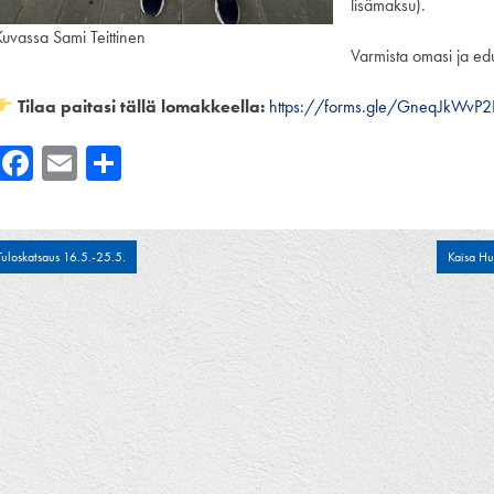
lisämaksu).
Kuvassa Sami Teittinen
Varmista omasi ja ed
Tilaa paitasi tällä lomakkeella:
https://forms.gle/GneqJkWvP
Facebook
Email
Share
tikkelien
Tuloskatsaus 16.5.-25.5.
Kaisa Hu
laus