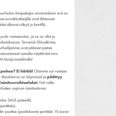
urheilun tiimipaitojen ensimmäinen erä on
kset ennakkotilaajille ovat lähteneet
aidat alkavat näkyä jo kentillä.
hyvän vastaanoton, ja se on ollut jo
edustuksessa. Terveisiä Shkodërista,
urheilijamme ovat pitäneet paitaa
mainostaneet samalla näyttävästi ensi
M-kisoja maailmalla!
 paitaa? Ei hätää!
Otamme nyt vastaan
n tilauskierros on käynnissä ja
päättyy
Toimitusvaihtoehdot:
Voit valita
parhaiten sopivan toimitustavan:
ilun SAUL-pisteeltä.
porttitalo).
iin postitse (postituksesta peritään 10 euron