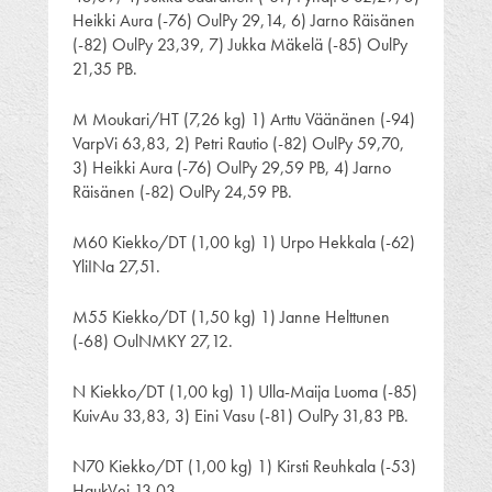
Heikki Aura (-76) OulPy 29,14, 6) Jarno Räisänen
(-82) OulPy 23,39, 7) Jukka Mäkelä (-85) OulPy
21,35 PB.
M Moukari/HT (7,26 kg) 1) Arttu Väänänen (-94)
VarpVi 63,83, 2) Petri Rautio (-82) OulPy 59,70,
3) Heikki Aura (-76) OulPy 29,59 PB, 4) Jarno
Räisänen (-82) OulPy 24,59 PB.
M60 Kiekko/DT (1,00 kg) 1) Urpo Hekkala (-62)
YliINa 27,51.
M55 Kiekko/DT (1,50 kg) 1) Janne Helttunen
(-68) OulNMKY 27,12.
N Kiekko/DT (1,00 kg) 1) Ulla-Maija Luoma (-85)
KuivAu 33,83, 3) Eini Vasu (-81) OulPy 31,83 PB.
N70 Kiekko/DT (1,00 kg) 1) Kirsti Reuhkala (-53)
HaukVei 13,03.