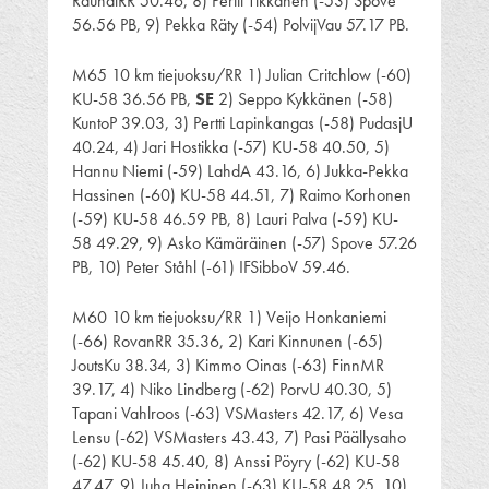
RauhalRR 50.46, 8) Pertti Tikkanen (-53) Spove
56.56 PB, 9) Pekka Räty (-54) PolvijVau 57.17 PB.
M65 10 km tiejuoksu/RR 1) Julian Critchlow (-60)
KU-58 36.56 PB,
SE
2) Seppo Kykkänen (-58)
KuntoP 39.03, 3) Pertti Lapinkangas (-58) PudasjU
40.24, 4) Jari Hostikka (-57) KU-58 40.50, 5)
Hannu Niemi (-59) LahdA 43.16, 6) Jukka-Pekka
Hassinen (-60) KU-58 44.51, 7) Raimo Korhonen
(-59) KU-58 46.59 PB, 8) Lauri Palva (-59) KU-
58 49.29, 9) Asko Kämäräinen (-57) Spove 57.26
PB, 10) Peter Ståhl (-61) IFSibboV 59.46.
M60 10 km tiejuoksu/RR 1) Veijo Honkaniemi
(-66) RovanRR 35.36, 2) Kari Kinnunen (-65)
JoutsKu 38.34, 3) Kimmo Oinas (-63) FinnMR
39.17, 4) Niko Lindberg (-62) PorvU 40.30, 5)
Tapani Vahlroos (-63) VSMasters 42.17, 6) Vesa
Lensu (-62) VSMasters 43.43, 7) Pasi Päällysaho
(-62) KU-58 45.40, 8) Anssi Pöyry (-62) KU-58
47.47, 9) Juha Heininen (-63) KU-58 48.25, 10)