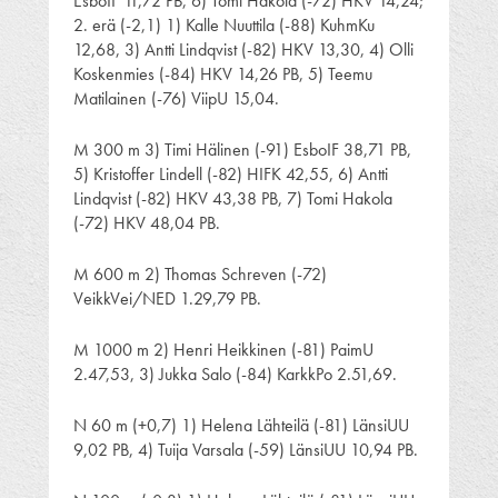
EsboIF 11,72 PB, 6) Tomi Hakola (-72) HKV 14,24;
2. erä (-2,1) 1) Kalle Nuuttila (-88) KuhmKu
12,68, 3) Antti Lindqvist (-82) HKV 13,30, 4) Olli
Koskenmies (-84) HKV 14,26 PB, 5) Teemu
Matilainen (-76) ViipU 15,04.
M 300 m 3) Timi Hälinen (-91) EsboIF 38,71 PB,
5) Kristoffer Lindell (-82) HIFK 42,55, 6) Antti
Lindqvist (-82) HKV 43,38 PB, 7) Tomi Hakola
(-72) HKV 48,04 PB.
M 600 m 2) Thomas Schreven (-72)
VeikkVei/NED 1.29,79 PB.
M 1000 m 2) Henri Heikkinen (-81) PaimU
2.47,53, 3) Jukka Salo (-84) KarkkPo 2.51,69.
N 60 m (+0,7) 1) Helena Lähteilä (-81) LänsiUU
9,02 PB, 4) Tuija Varsala (-59) LänsiUU 10,94 PB.