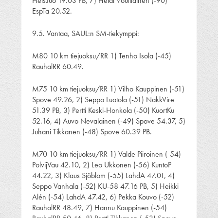
HelsJuo 19.03 PB, 7) Heidi Voutilainen (-90)
EspTa 20.52.
9.5. Vantaa, SAUL:n SM-tiekymppi:
M80 10 km tiejuoksu/RR 1) Tenho Isola (-45)
RauhalRR 60.49.
M75 10 km tiejuoksu/RR 1) Vilho Kauppinen (-51)
Spove 49.26, 2) Seppo Luotola (-51) NakkVire
51.39 PB, 3) Pertti Keski-Honkola (-50) KuortKu
52.16, 4) Auvo Nevalainen (-49) Spove 54.37, 5)
Juhani Tikkanen (-48) Spove 60.39 PB.
M70 10 km tiejuoksu/RR 1) Valde Piiroinen (-54)
PolvijVau 42.10, 2) Leo Ukkonen (-56) KuntoP
44.22, 3) Klaus Sjöblom (-55) LahdA 47.01, 4)
Seppo Vanhala (-52) KU-58 47.16 PB, 5) Heikki
Alén (-54) LahdA 47.42, 6) Pekka Kouvo (-52)
RauhalRR 48.49, 7) Hannu Kauppinen (-54)