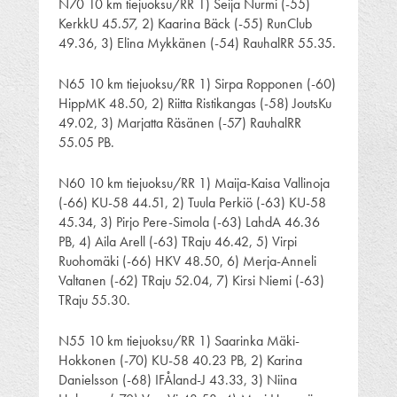
N70 10 km tiejuoksu/RR 1) Seija Nurmi (-55)
KerkkU 45.57, 2) Kaarina Bäck (-55) RunClub
49.36, 3) Elina Mykkänen (-54) RauhalRR 55.35.
N65 10 km tiejuoksu/RR 1) Sirpa Ropponen (-60)
HippMK 48.50, 2) Riitta Ristikangas (-58) JoutsKu
49.02, 3) Marjatta Räsänen (-57) RauhalRR
55.05 PB.
N60 10 km tiejuoksu/RR 1) Maija-Kaisa Vallinoja
(-66) KU-58 44.51, 2) Tuula Perkiö (-63) KU-58
45.34, 3) Pirjo Pere-Simola (-63) LahdA 46.36
PB, 4) Aila Arell (-63) TRaju 46.42, 5) Virpi
Ruohomäki (-66) HKV 48.50, 6) Merja-Anneli
Valtanen (-62) TRaju 52.04, 7) Kirsi Niemi (-63)
TRaju 55.30.
N55 10 km tiejuoksu/RR 1) Saarinka Mäki-
Hokkonen (-70) KU-58 40.23 PB, 2) Karina
Danielsson (-68) IFÅland-J 43.33, 3) Niina