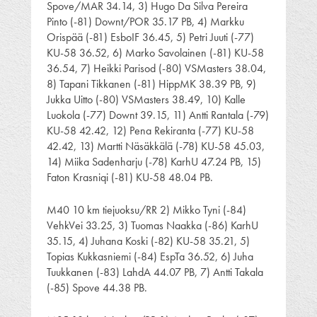
Spove/MAR 34.14, 3) Hugo Da Silva Pereira
Pinto (-81) Downt/POR 35.17 PB, 4) Markku
Orispää (-81) EsboIF 36.45, 5) Petri Juuti (-77)
KU-58 36.52, 6) Marko Savolainen (-81) KU-58
36.54, 7) Heikki Parisod (-80) VSMasters 38.04,
8) Tapani Tikkanen (-81) HippMK 38.39 PB, 9)
Jukka Uitto (-80) VSMasters 38.49, 10) Kalle
Luokola (-77) Downt 39.15, 11) Antti Rantala (-79)
KU-58 42.42, 12) Pena Rekiranta (-77) KU-58
42.42, 13) Martti Näsäkkälä (-78) KU-58 45.03,
14) Miika Sadenharju (-78) KarhU 47.24 PB, 15)
Faton Krasniqi (-81) KU-58 48.04 PB.
M40 10 km tiejuoksu/RR 2) Mikko Tyni (-84)
VehkVei 33.25, 3) Tuomas Naakka (-86) KarhU
35.15, 4) Juhana Koski (-82) KU-58 35.21, 5)
Topias Kukkasniemi (-84) EspTa 36.52, 6) Juha
Tuukkanen (-83) LahdA 44.07 PB, 7) Antti Takala
(-85) Spove 44.38 PB.