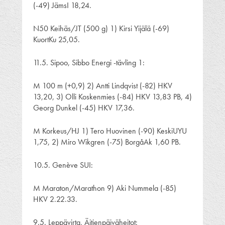
(-49) JämsI 18,24.
N50 Keihäs/JT (500 g) 1) Kirsi Yijälä (-69)
KuortKu 25,05.
11.5. Sipoo, Sibbo Energi -tävling 1:
M 100 m (+0,9) 2) Antti Lindqvist (-82) HKV
13,20, 3) Olli Koskenmies (-84) HKV 13,83 PB, 4)
Georg Dunkel (-45) HKV 17,36.
M Korkeus/HJ 1) Tero Huovinen (-90) KeskiUYU
1,75, 2) Miro Wikgren (-75) BorgåAk 1,60 PB.
10.5. Genève SUI:
M Maraton/Marathon 9) Aki Nummela (-85)
HKV 2.22.33.
9.5. Leppävirta, Äitienpäiväheitot: