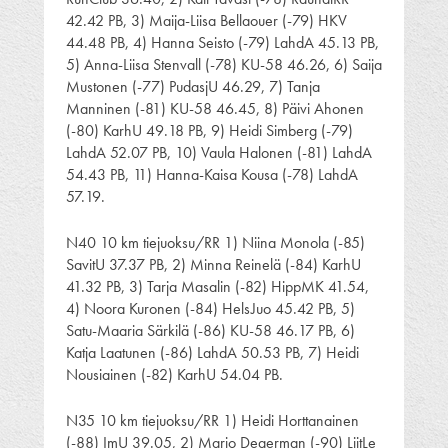
42.42 PB, 3) Maija-Liisa Bellaouer (-79) HKV
44.48 PB, 4) Hanna Seisto (-79) LahdA 45.13 PB,
5) Anna-Liisa Stenvall (-78) KU-58 46.26, 6) Saija
Mustonen (-77) PudasjU 46.29, 7) Tanja
Manninen (-81) KU-58 46.45, 8) Päivi Ahonen
(-80) KarhU 49.18 PB, 9) Heidi Simberg (-79)
LahdA 52.07 PB, 10) Vaula Halonen (-81) LahdA
54.43 PB, 11) Hanna-Kaisa Kousa (-78) LahdA
57.19.
N40 10 km tiejuoksu/RR 1) Niina Monola (-85)
SavitU 37.37 PB, 2) Minna Reinelä (-84) KarhU
41.32 PB, 3) Tarja Masalin (-82) HippMK 41.54,
4) Noora Kuronen (-84) HelsJuo 45.42 PB, 5)
Satu-Maaria Särkilä (-86) KU-58 46.17 PB, 6)
Katja Laatunen (-86) LahdA 50.53 PB, 7) Heidi
Nousiainen (-82) KarhU 54.04 PB.
N35 10 km tiejuoksu/RR 1) Heidi Horttanainen
(-88) ImU 39.05, 2) Marjo Degerman (-90) LiitLe