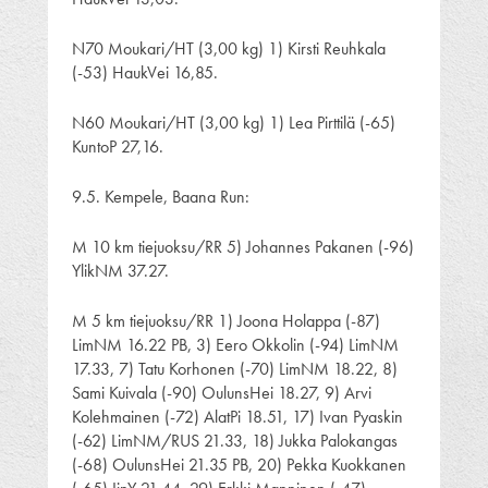
N70 Moukari/HT (3,00 kg) 1) Kirsti Reuhkala
(-53) HaukVei 16,85.
N60 Moukari/HT (3,00 kg) 1) Lea Pirttilä (-65)
KuntoP 27,16.
9.5. Kempele, Baana Run:
M 10 km tiejuoksu/RR 5) Johannes Pakanen (-96)
YlikNM 37.27.
M 5 km tiejuoksu/RR 1) Joona Holappa (-87)
LimNM 16.22 PB, 3) Eero Okkolin (-94) LimNM
17.33, 7) Tatu Korhonen (-70) LimNM 18.22, 8)
Sami Kuivala (-90) OulunsHei 18.27, 9) Arvi
Kolehmainen (-72) AlatPi 18.51, 17) Ivan Pyaskin
(-62) LimNM/RUS 21.33, 18) Jukka Palokangas
(-68) OulunsHei 21.35 PB, 20) Pekka Kuokkanen