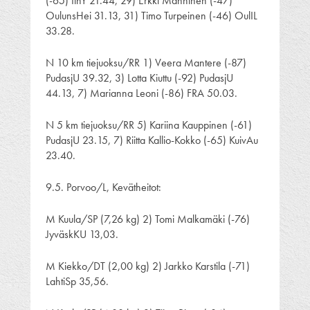
(-65) IinY 21.44, 29) Erkki Manninen (-47)
OulunsHei 31.13, 31) Timo Turpeinen (-46) OulIL
33.28.
N 10 km tiejuoksu/RR 1) Veera Mantere (-87)
PudasjU 39.32, 3) Lotta Kiuttu (-92) PudasjU
44.13, 7) Marianna Leoni (-86) FRA 50.03.
N 5 km tiejuoksu/RR 5) Kariina Kauppinen (-61)
PudasjU 23.15, 7) Riitta Kallio-Kokko (-65) KuivAu
23.40.
9.5. Porvoo/L, Kevätheitot:
M Kuula/SP (7,26 kg) 2) Tomi Malkamäki (-76)
JyväskKU 13,03.
M Kiekko/DT (2,00 kg) 2) Jarkko Karstila (-71)
LahtiSp 35,56.