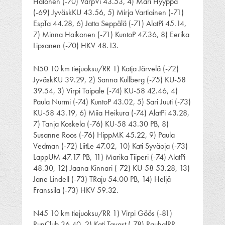
Halonen (-70) VarpVi 43.53, 4) Mari Hyyppä
(-69) JyväskKU 43.56, 5) Mirja Vartiainen (-71)
EspTa 44.28, 6) Jatta Seppälä (-71) AlatPi 45.14,
7) Minna Haikonen (-71) KuntoP 47.36, 8) Eerika
Lipsanen (-70) HKV 48.13.
N50 10 km tiejuoksu/RR 1) Katja Järvelä (-72)
JyväskKU 39.29, 2) Sanna Kullberg (-75) KU-58
39.54, 3) Virpi Taipale (-74) KU-58 42.46, 4)
Paula Nurmi (-74) KuntoP 43.02, 5) Sari Juuti (-73)
KU-58 43.19, 6) Miia Heikura (-74) AlatPi 43.28,
7) Tanja Koskela (-76) KU-58 43.30 PB, 8)
Susanne Roos (-76) HippMK 45.22, 9) Paula
Vedman (-72) LiitLe 47.02, 10) Kati Syväoja (-73)
LappUM 47.17 PB, 11) Marika Tiiperi (-74) AlatPi
48.30, 12) Jaana Kinnari (-72) KU-58 53.28, 13)
Jane Lindell (-73) TRaju 54.00 PB, 14) Heljä
Franssila (-73) HKV 59.32.
N45 10 km tiejuoksu/RR 1) Virpi Göös (-81)
RunClub 36.40, 2) Kati Tavast (-78) RauhalRR