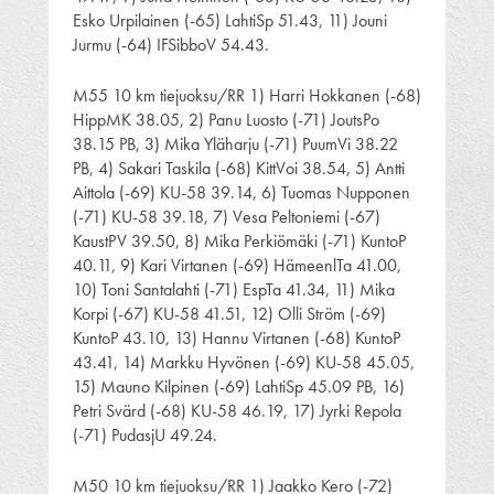
Esko Urpilainen (-65) LahtiSp 51.43, 11) Jouni
Jurmu (-64) IFSibboV 54.43.
M55 10 km tiejuoksu/RR 1) Harri Hokkanen (-68)
HippMK 38.05, 2) Panu Luosto (-71) JoutsPo
38.15 PB, 3) Mika Yläharju (-71) PuumVi 38.22
PB, 4) Sakari Taskila (-68) KittVoi 38.54, 5) Antti
Aittola (-69) KU-58 39.14, 6) Tuomas Nupponen
(-71) KU-58 39.18, 7) Vesa Peltoniemi (-67)
KaustPV 39.50, 8) Mika Perkiömäki (-71) KuntoP
40.11, 9) Kari Virtanen (-69) HämeenlTa 41.00,
10) Toni Santalahti (-71) EspTa 41.34, 11) Mika
Korpi (-67) KU-58 41.51, 12) Olli Ström (-69)
KuntoP 43.10, 13) Hannu Virtanen (-68) KuntoP
43.41, 14) Markku Hyvönen (-69) KU-58 45.05,
15) Mauno Kilpinen (-69) LahtiSp 45.09 PB, 16)
Petri Svärd (-68) KU-58 46.19, 17) Jyrki Repola
(-71) PudasjU 49.24.
M50 10 km tiejuoksu/RR 1) Jaakko Kero (-72)