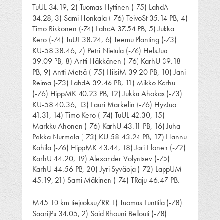
TuUL 34.19, 2) Tuomas Hyttinen (-75) LahdA
34.28, 3) Sami Honkala (-76) TeivoSt 35.14 PB, 4)
Timo Rikkonen (-74) LahdA 37.54 PB, 5) Jukka
Kero (-74) TuUL 38.24, 6) Teemu Planting (-73)
KU-58 38.46, 7) Petri Nietula (-76) HelsJuo
39.09 PB, 8) Antti Häkkänen (-76) KarhU 39.18
PB, 9) Antti Metsä (-75) HiisiM 39.20 PB, 10) Jani
Reima (-73) LahdA 39.46 PB, 11) Mikko Karhu
(-76) HippMK 40.23 PB, 12) Jukka Ahokas (-73)
KU-58 40.36, 13) Lauri Markelin (-76) HyvJuo
41.31, 14) Timo Kero (-74) TuUL 42.30, 15)
Markku Ahonen (-76) KarhU 43.11 PB, 16) Juha-
Pekka Nurmela (-73) KU-58 43.24 PB, 17) Hannu
Kahila (-76) HippMK 43.44, 18) Jari Elonen (-72)
KarhU 44.20, 19) Alexander Volyntsev (-75)
KarhU 44.56 PB, 20) Jyri Syväoja (-72) LappUM
45.19, 21) Sami Mäkinen (-74) TRaju 46.47 PB.
M45 10 km tiejuoksu/RR 1) Tuomas Lunttila (-78)
SaarijPu 34.05, 2) Said Rhouni Bellouti (-78)