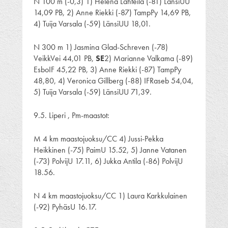
N 100 m (-0,3) 1) Helena Lähteilä (-81) LänsiUU
14,09 PB, 2) Anne Riekki (-87) TampPy 14,69 PB,
4) Tuija Varsala (-59) LänsiUU 18,01.
N 300 m 1) Jasmina Glad-Schreven (-78)
VeikkVei 44,01 PB,
SE
2) Marianne Valkama (-89)
EsboIF 45,22 PB, 3) Anne Riekki (-87) TampPy
48,80, 4) Veronica Gillberg (-88) IFRaseb 54,04,
5) Tuija Varsala (-59) LänsiUU 71,39.
9.5. Liperi , Pm-maastot:
M 4 km maastojuoksu/CC 4) Jussi-Pekka
Heikkinen (-75) PaimU 15.52, 5) Janne Vatanen
(-73) PolvijU 17.11, 6) Jukka Antila (-86) PolvijU
18.56.
N 4 km maastojuoksu/CC 1) Laura Karkkulainen
(-92) PyhäsU 16.17.