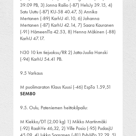
39.09 PB, 3) Jonna Railio (-87) HelsJy 39.15, 4)
Satu Uuttu (-87) KU-58 40.47, 5) Annika
Mertanen (-89) KarhU 41.10, 6) Johanna
Mertanen (-87) KarhU 42.14, 7) Saara Kauranen
(-91) HämeenlTa 42.53, 8) Henna Mäkinen (-88)
KarhU 47.17.
N30 10 km tiejuoksu/RR 2) Jatta-Juulia Hanski
(-94) KarhU 54.41 PB.
9.5 Varkaus
M puolimaraton Klaus Kuusi (-46) EspTa 1.59,51
SEM80
9.5. Oulu, Pateniemen heittokilpailu:
M Kiekko/DT (2,00 kg) 1) Mikko Martinmäki
(-92) RaahVe 46,32, 2) Ville Posio (-95) PudasjU
45,09, 4) Jukka Saaranen (-81) PyhäjPo 32,29, 5)