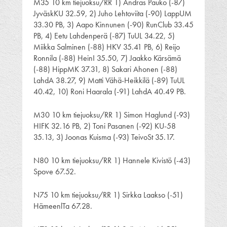
M35 10 km tiejuoksu/RR 1) Andras Pauko (-87)
JyväskKU 32.59, 2) Juho Lehtoviita (-90) LappUM
33.30 PB, 3) Aapo Kinnunen (-90) RunClub 33.45
PB, 4) Eetu Lahdenperä (-87) TuUL 34.22, 5)
Miikka Salminen (-88) HKV 35.41 PB, 6) Reijo
Ronnila (-88) HeinI 35.50, 7) Jaakko Kärsämä
(-88) HippMK 37.31, 8) Sakari Ahonen (-88)
LahdA 38.27, 9) Matti Vähä-Heikkilä (-89) TuUL
40.42, 10) Roni Haarala (-91) LahdA 40.49 PB.
M30 10 km tiejuoksu/RR 1) Simon Haglund (-93)
HIFK 32.16 PB, 2) Toni Pasanen (-92) KU-58
35.13, 3) Joonas Kuisma (-93) TeivoSt 35.17.
N80 10 km tiejuoksu/RR 1) Hannele Kivistö (-43)
Spove 67.52.
N75 10 km tiejuoksu/RR 1) Sirkka Laakso (-51)
HämeenlTa 67.28.