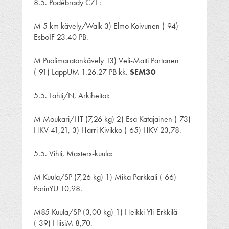
8.5. Podébrady CZE:
M 5 km kävely/Walk 3) Elmo Koivunen (-94)
EsboIF 23.40 PB.
M Puolimaratonkävely 13) Veli-Matti Partanen
(-91) LappUM 1.26.27 PB kk.
SEM30
5.5. Lahti/N, Arkiheitot:
M Moukari/HT (7,26 kg) 2) Esa Katajainen (-73)
HKV 41,21, 3) Harri Kivikko (-65) HKV 23,78.
5.5. Vihti, Masters-kuula:
M Kuula/SP (7,26 kg) 1) Mika Parkkali (-66)
PorinYU 10,98.
M85 Kuula/SP (3,00 kg) 1) Heikki Yli-Erkkilä
(-39) HiisiM 8,70.