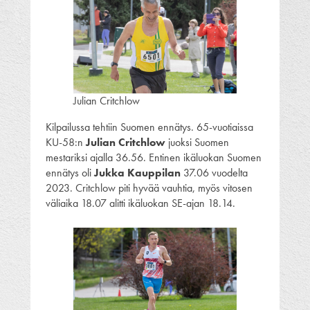
Julian Critchlow
Kilpailussa tehtiin Suomen ennätys. 65-vuotiaissa
KU-58:n
Julian Critchlow
juoksi Suomen
mestariksi ajalla 36.56. Entinen ikäluokan Suomen
ennätys oli
Jukka Kauppilan
37.06 vuodelta
2023. Critchlow piti hyvää vauhtia, myös vitosen
väliaika 18.07 alitti ikäluokan SE-ajan 18.14.