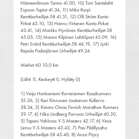
Hämeenlinnan Tarmo 41.00, 10) Toni Santalahti
Espoon Tapiot 41.34, 11) Mika Korpi
Kenttäurheilijat-58 41.51, 12) Olli Ström Kunto-
Pirkat 43.10, 13) Hannu Virtanen Kunto-Pirkat
43.41, 14) Markku Hyvönen Kenttäurheilijat-58
45.05, 15) Mauno Kilpinen LahtiSport 45.09, 16)
Petri Svärd Kenttäurheilijat-58 46.19, 17) Jyrki
Repola Pudasjärven Urheilijat 49.24.
Miehet 60 10,0 km
(Lähti 11, Keskeytti 0, Hylätty 0)
1) Veijo Honkaniemi Rovaniemen Roadrunners
35.36, 2) Kari Kinnunen Joutsenon Kullervo
38.34, 3) Kimmo Oinas Finnish Marathon Runners
39.17, 4) Niko Lindberg Porvoon Urheilijat 40.30,
5) Tapani Vahlroos V-S Masters 42.17, 6) Vesa
Lensu V-S Masters 43.43, 7) Pasi Päällysaho
Kenttäurheilijat-58 45.40, 8) Anssi Pöyry