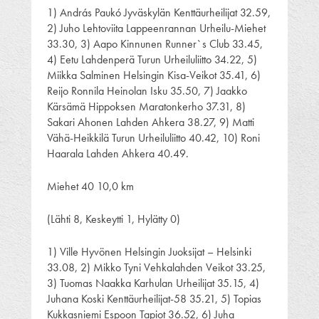
1) András Paukó Jyväskylän Kenttäurheilijat 32.59,
2) Juho Lehtoviita Lappeenrannan Urheilu-Miehet
33.30, 3) Aapo Kinnunen Runner`s Club 33.45,
4) Eetu Lahdenperä Turun Urheiluliitto 34.22, 5)
Miikka Salminen Helsingin Kisa-Veikot 35.41, 6)
Reijo Ronnila Heinolan Isku 35.50, 7) Jaakko
Kärsämä Hippoksen Maratonkerho 37.31, 8)
Sakari Ahonen Lahden Ahkera 38.27, 9) Matti
Vähä-Heikkilä Turun Urheiluliitto 40.42, 10) Roni
Haarala Lahden Ahkera 40.49.
Miehet 40 10,0 km
(Lähti 8, Keskeytti 1, Hylätty 0)
1) Ville Hyvönen Helsingin Juoksijat – Helsinki
33.08, 2) Mikko Tyni Vehkalahden Veikot 33.25,
3) Tuomas Naakka Karhulan Urheilijat 35.15, 4)
Juhana Koski Kenttäurheilijat-58 35.21, 5) Topias
Kukkasniemi Espoon Tapiot 36.52, 6) Juha