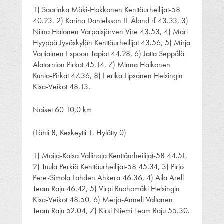
1) Saarinka Mäki-Hokkonen Kenttäurheilijat-58
40.23, 2) Karina Danielsson IF Åland rf 43.33, 3)
Niina Halonen Varpaisjärven Vire 43.53, 4) Mari
Hyyppä Jyväskylän Kenttäurheilijat 43.56, 5) Mirja
Vartiainen Espoon Tapiot 44.28, 6) Jatta Seppälä
Alatornion Pirkat 45.14, 7) Minna Haikonen
Kunto-Pirkat 47.36, 8) Eerika Lipsanen Helsingin
Kisa-Veikot 48.13.
Naiset 60 10,0 km
(Lähti 8, Keskeytti 1, Hylätty 0)
1) Maija-Kaisa Vallinoja Kenttäurheilijat-58 44.51,
2) Tuula Perkiö Kenttäurheilijat-58 45.34, 3) Pirjo
Pere-Simola Lahden Ahkera 46.36, 4) Aila Arell
Team Raju 46.42, 5) Virpi Ruohomäki Helsingin
Kisa-Veikot 48.50, 6) Merja-Anneli Valtanen
Team Raju 52.04, 7) Kirsi Niemi Team Raju 55.30.