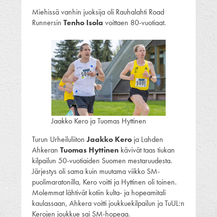
Miehissä vanhin juoksija oli Rauhalahti Road
Runnersin
Tenho Isola
voittaen 80-vuotiaat.
Jaakko Kero ja Tuomas Hyttinen
Turun Urheiluliiton
Jaakko Kero
ja Lahden
Ahkeran
Tuomas Hyttinen
kävivät taas tiukan
kilpailun 50-vuotiaiden Suomen mestaruudesta.
Järjestys oli sama kuin muutama viikko SM-
puolimaratonilla, Kero voitti ja Hyttinen oli toinen.
Molemmat lähtivät kotiin kulta- ja hopeamitali
kaulassaan, Ahkera voitti joukkuekilpailun ja TuUL:n
Kerojen joukkue sai SM-hopeaa.