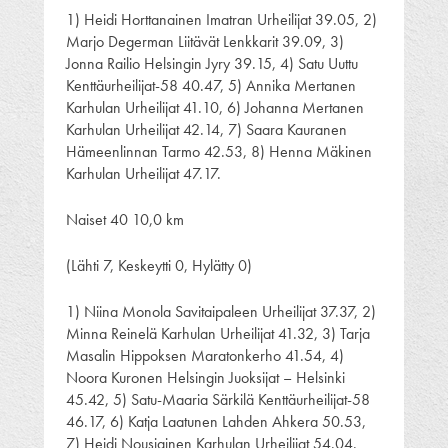
1) Heidi Horttanainen Imatran Urheilijat 39.05, 2)
Marjo Degerman Liitävät Lenkkarit 39.09, 3)
Jonna Railio Helsingin Jyry 39.15, 4) Satu Uuttu
Kenttäurheilijat-58 40.47, 5) Annika Mertanen
Karhulan Urheilijat 41.10, 6) Johanna Mertanen
Karhulan Urheilijat 42.14, 7) Saara Kauranen
Hämeenlinnan Tarmo 42.53, 8) Henna Mäkinen
Karhulan Urheilijat 47.17.
Naiset 40 10,0 km
(Lähti 7, Keskeytti 0, Hylätty 0)
1) Niina Monola Savitaipaleen Urheilijat 37.37, 2)
Minna Reinelä Karhulan Urheilijat 41.32, 3) Tarja
Masalin Hippoksen Maratonkerho 41.54, 4)
Noora Kuronen Helsingin Juoksijat – Helsinki
45.42, 5) Satu-Maaria Särkilä Kenttäurheilijat-58
46.17, 6) Katja Laatunen Lahden Ahkera 50.53,
7) Heidi Nousiainen Karhulan Urheilijat 54.04.