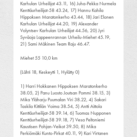
Karhulan Urheilijat 43.11, 16) Juha-Pekka Nurmela
Kenttäurheilijat-58 43.24, 17) Hannu Kahila
Hippoksen Maratonkerho 43.44, 18) Jari Elonen
Karhulan Urheilijat 44.20, 19) Alexander
Volyntsev Karhulan Urheilijat 44.56, 20) Jyri
Syväoja Lappeenrannan Urheilu-Miehet 45.19,
21) Sami Mäkinen Team Raju 46.47.
Miehet 55 10,0 km
(Lähti 18, Keskeytti 1, Hylätty 0)
1) Harri Hokkanen Hippoksen Maratonkerho
38.05, 2) Panu Luosto Joutsan Pommi 38.15, 3)
Mika Yläharju Puumalan Viri 38.22, 4) Sakari
Taskila Kittilän Voima 38.54, 5) Antti Aittola
Kenttäurheilijat-58 39.14, 6) Tuomas Nupponen
Kenttäurheilijat-58 39.18, 7) Vesa Peltoniemi
Kaustisen Pohjan-Veikot 39.50, 8) Mika
Perkiömäki Kunto-Pirkat 40.11, 9) Kari Virtanen