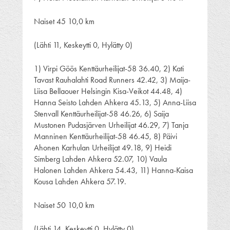
Naiset 45 10,0 km
(Lähti 11, Keskeytti 0, Hylätty 0)
1) Virpi Göös Kenttäurheilijat-58 36.40, 2) Kati
Tavast Rauhalahti Road Runners 42.42, 3) Maija-
Liisa Bellaouer Helsingin Kisa-Veikot 44.48, 4)
Hanna Seisto Lahden Ahkera 45.13, 5) Anna-Liisa
Stenvall Kenttäurheilijat-58 46.26, 6) Saija
Mustonen Pudasjärven Urheilijat 46.29, 7) Tanja
Manninen Kenttäurheilijat-58 46.45, 8) Päivi
Ahonen Karhulan Urheilijat 49.18, 9) Heidi
Simberg Lahden Ahkera 52.07, 10) Vaula
Halonen Lahden Ahkera 54.43, 11) Hanna-Kaisa
Kousa Lahden Ahkera 57.19.
Naiset 50 10,0 km
(Lähti 14, Keskeytti 0, Hylätty 0)