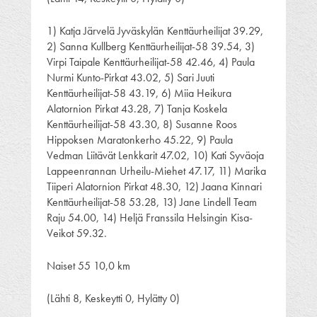
1) Katja Järvelä Jyväskylän Kenttäurheilijat 39.29,
2) Sanna Kullberg Kenttäurheilijat-58 39.54, 3)
Virpi Taipale Kenttäurheilijat-58 42.46, 4) Paula
Nurmi Kunto-Pirkat 43.02, 5) Sari Juuti
Kenttäurheilijat-58 43.19, 6) Miia Heikura
Alatornion Pirkat 43.28, 7) Tanja Koskela
Kenttäurheilijat-58 43.30, 8) Susanne Roos
Hippoksen Maratonkerho 45.22, 9) Paula
Vedman Liitävät Lenkkarit 47.02, 10) Kati Syväoja
Lappeenrannan Urheilu-Miehet 47.17, 11) Marika
Tiiperi Alatornion Pirkat 48.30, 12) Jaana Kinnari
Kenttäurheilijat-58 53.28, 13) Jane Lindell Team
Raju 54.00, 14) Heljä Franssila Helsingin Kisa-
Veikot 59.32.
Naiset 55 10,0 km
(Lähti 8, Keskeytti 0, Hylätty 0)