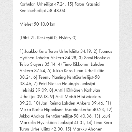
Karhulan Urheilijat 47.24, 15) Faton Krasniqi
Kenttäurheilijat-58 48.04.
Miehet 50 10,0 km
(Lähti 21, Keskeytti 0, Hylätty 0)
1) Jaakko Kero Turun Urheiluliitto 34.19, 2) Tuomas
Hyttinen Lahden Ahkera 34.28, 3) Sami Honkala
Teivo Stayers 35.14, 4) Timo Rikkonen Lahden
Ahkera 37.54, 5) Jukka Kero Turun Urheiluliitto
38.24, 6) Teemu Planting Kenttäurheilijat-58
38.46, 7) Petri Nietula Helsingin Juoksijat –
Helsinki 39.09, 8) Antti Häkkänen Karhulan
Urheilijat 39.18, 9) Antti Metsä Hiisi Masters
39.20, 10) Jani Reima Lahden Ahkera 39.46, 11)
Mikko Karhu Hippoksen Maratonkerho 40.23, 12)
Jukka Ahokas Kenttäurheilijat-58 40.36, 13) Lauri
Markelin Hyvinkään Juoksijat 41.31, 14) Timo Kero
Turun Urheiluliitto 42.30, 15) Markku Ahonen