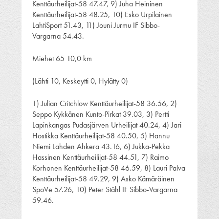
Kenttäurheilijat-58 47.47, 9) Juha Heininen
Kenttäurheilijat-58 48.25, 10) Esko Urpilainen
LahtiSport 51.43, 11) Jouni Jurmu IF Sibbo-
Vargarna 54.43.
Miehet 65 10,0 km
(Lähti 10, Keskeytti 0, Hylätty 0)
1) Julian Critchlow Kenttäurheilijat-58 36.56, 2)
Seppo Kykkänen Kunto-Pirkat 39.03, 3) Pertti
Lapinkangas Pudasjärven Urheilijat 40.24, 4) Jari
Hostikka Kenttäurheilijat-58 40.50, 5) Hannu
Niemi Lahden Ahkera 43.16, 6) Jukka-Pekka
Hassinen Kenttäurheilijat-58 44.51, 7) Raimo
Korhonen Kenttäurheilijat-58 46.59, 8) Lauri Palva
Kenttäurheilijat-58 49.29, 9) Asko Kämäräinen
SpoVe 57.26, 10) Peter Ståhl IF Sibbo-Vargarna
59.46.