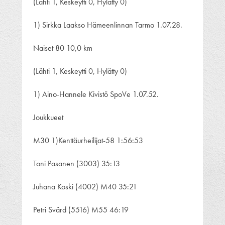
(Lähti 1, Keskeytti 0, Hylätty 0)
1) Sirkka Laakso Hämeenlinnan Tarmo 1.07.28.
Naiset 80 10,0 km
(Lähti 1, Keskeytti 0, Hylätty 0)
1) Aino-Hannele Kivistö SpoVe 1.07.52.
Joukkueet
M30 1)Kenttäurheilijat-58 1:56:53
Toni Pasanen (3003) 35:13
Juhana Koski (4002) M40 35:21
Petri Svärd (5516) M55 46:19