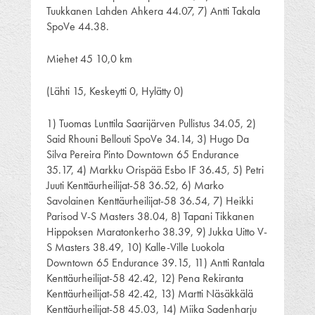
Tuukkanen Lahden Ahkera 44.07, 7) Antti Takala
SpoVe 44.38.
Miehet 45 10,0 km
(Lähti 15, Keskeytti 0, Hylätty 0)
1) Tuomas Lunttila Saarijärven Pullistus 34.05, 2)
Said Rhouni Bellouti SpoVe 34.14, 3) Hugo Da
Silva Pereira Pinto Downtown 65 Endurance
35.17, 4) Markku Orispää Esbo IF 36.45, 5) Petri
Juuti Kenttäurheilijat-58 36.52, 6) Marko
Savolainen Kenttäurheilijat-58 36.54, 7) Heikki
Parisod V-S Masters 38.04, 8) Tapani Tikkanen
Hippoksen Maratonkerho 38.39, 9) Jukka Uitto V-
S Masters 38.49, 10) Kalle-Ville Luokola
Downtown 65 Endurance 39.15, 11) Antti Rantala
Kenttäurheilijat-58 42.42, 12) Pena Rekiranta
Kenttäurheilijat-58 42.42, 13) Martti Näsäkkälä
Kenttäurheilijat-58 45.03, 14) Miika Sadenharju