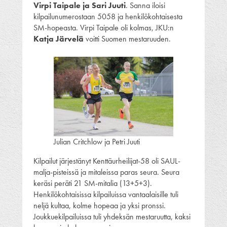
Virpi Taipale ja Sari Juuti
. Sanna iloisi
kilpailunumerostaan 5058 ja henkilökohtaisesta
SM-hopeasta. Virpi Taipale oli kolmas, JKU:n
Katja Järvelä
voitti Suomen mestaruuden.
Julian Critchlow ja Petri Juuti
Kilpailut järjestänyt Kenttäurheilijat-58 oli SAUL-
malja-pisteissä ja mitaleissa paras seura. Seura
keräsi peräti 21 SM-mitalia (13+5+3).
Henkilökohtaisissa kilpailuissa vantaalaisille tuli
neljä kultaa, kolme hopeaa ja yksi pronssi.
Joukkuekilpailuissa tuli yhdeksän mestaruutta, kaksi