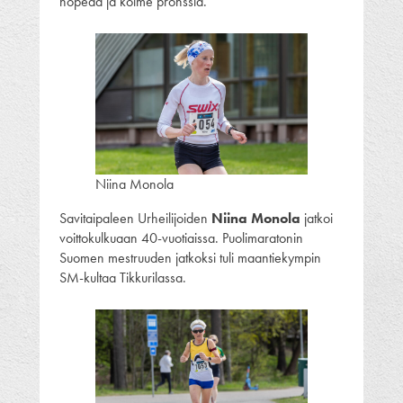
hopeaa ja kolme pronssia.
Niina Monola
Savitaipaleen Urheilijoiden
Niina Monola
jatkoi
voittokulkuaan 40-vuotiaissa. Puolimaratonin
Suomen mestruuden jatkoksi tuli maantiekympin
SM-kultaa Tikkurilassa.