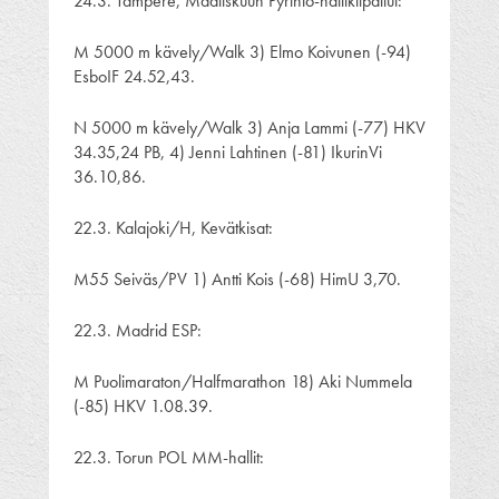
24.3. Tampere, Maaliskuun Pyrintö-hallikilpailut:
M 5000 m kävely/Walk 3) Elmo Koivunen (-94)
EsboIF 24.52,43.
N 5000 m kävely/Walk 3) Anja Lammi (-77) HKV
34.35,24 PB, 4) Jenni Lahtinen (-81) IkurinVi
36.10,86.
22.3. Kalajoki/H, Kevätkisat:
M55 Seiväs/PV 1) Antti Kois (-68) HimU 3,70.
22.3. Madrid ESP:
M Puolimaraton/Halfmarathon 18) Aki Nummela
(-85) HKV 1.08.39.
22.3. Torun POL MM-hallit: