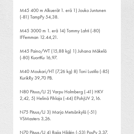
M45 400 m Alkuerät 1. erä 1) Jouko Juntunen
(-81) TampPy 54,38.
M45 3000 m 1. erä 14) Tommy Lahti (-80)
IFFemman 12.44,21.
M45 Paino/WT (15,88 kg) 1) Juhana Mäkelä
(-80) KuortKu 16,97.
M40 Moukari/HT (7,26 kg) 8) Toni Lustila (-85)
KurikRy 39,70 PB.
N80 Pituus/LJ 2) Varpu Holmberg (-41) HKV
2,42, 5) Helinä Pihlaja (-44) EPohjUV 2,16.
N75 Pituus/LJ 3) Marja Metsänkylä (-51)
VSMasters 3,26.
N70 Pituus/LJ 4) Raija Hildén (-53) PosPy 3,37.