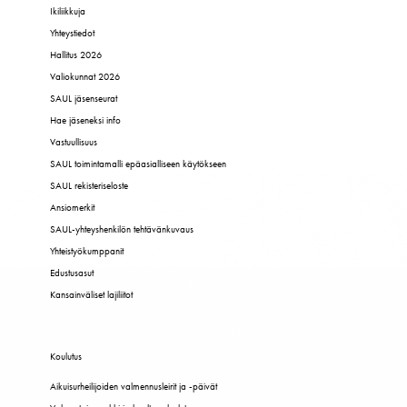
Ikiliikkuja
Yhteystiedot
Hallitus 2026
Valiokunnat 2026
SAUL jäsenseurat
Hae jäseneksi info
Vastuullisuus
SAUL toimintamalli epäasialliseen käytökseen
SAUL rekisteriseloste
Ansiomerkit
SAUL-yhteyshenkilön tehtävänkuvaus
Yhteistyökumppanit
Edustusasut
Kansainväliset lajiliitot
Koulutus
Aikuisurheilijoiden valmennusleirit ja -päivät