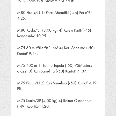
29.3. Torun POL Masters EM-hallit:
M80 Pituus/LJ 1) Pertti Ahomäki (-46) PorinYU
4,25.
M80 Kuula/SP (3,00 kg) 4) Kalevi Partti (-45)
KangasnKa 10,95.
M75 60 m Välierät 1. erä 4) Kari Sanelma (-50)
KuntoP 9,44.
M75 400 m 1) Tarmo Tupala (-50) VSMasters
67,22, 3) Kari Sanelma (-50) KuntoP 71,37.
M75 Pituus/LJ 2) Kari Sanelma (-50) KuntoP 4,19
PB.
M75 Kuula/SP (4,00 kg) 4) Reima Oinaanoja
(-49) KuortKu 11,20.