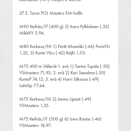
27.3. Torun POL Masters EM-hallit:
M90 Keihäs/JT (400 g) 5) Aaro Pylkkänen (-33)
MikkKV 5,94.
M80 Korkeus/HJ 1) Pertti Ahomäki (-46) PorinYU
1,25, 3) Kunto Viiru (-42) KajKi 1,05.
M75 400 m Välierät 1. erä 1) Tarmo Tupala (-50)
VSMasters 71,93; 2. erä 2) Kari Sanelma (-50)
KuntoP 74,12; 3. erä 4) Harri Silkosuo (-49)
LahtiSp 77,44.
M75 Korkeus/HJ 2) Jarmo Lipasti (-49)
VSMasters 1,35.
M75 Keihäs/JT (500 g) 6) Ismo Rastas (-46)
VSMasters 18,97.