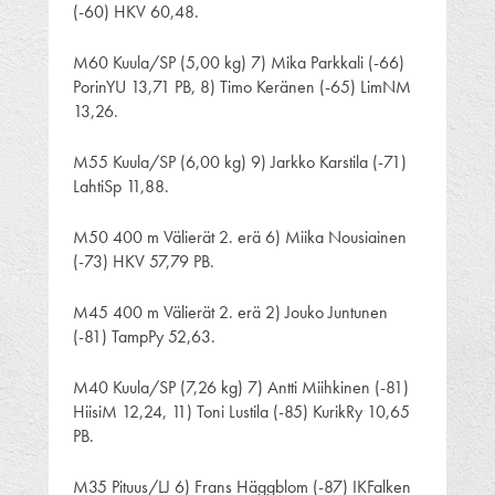
(-60) HKV 60,48.
M60 Kuula/SP (5,00 kg) 7) Mika Parkkali (-66)
PorinYU 13,71 PB, 8) Timo Keränen (-65) LimNM
13,26.
M55 Kuula/SP (6,00 kg) 9) Jarkko Karstila (-71)
LahtiSp 11,88.
M50 400 m Välierät 2. erä 6) Miika Nousiainen
(-73) HKV 57,79 PB.
M45 400 m Välierät 2. erä 2) Jouko Juntunen
(-81) TampPy 52,63.
M40 Kuula/SP (7,26 kg) 7) Antti Miihkinen (-81)
HiisiM 12,24, 11) Toni Lustila (-85) KurikRy 10,65
PB.
M35 Pituus/LJ 6) Frans Häggblom (-87) IKFalken