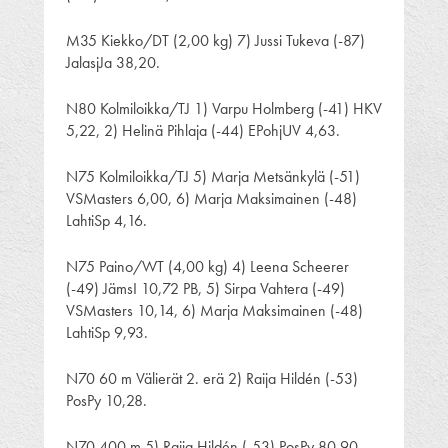
M35 Kiekko/DT (2,00 kg) 7) Jussi Tukeva (-87)
JalasjJa 38,20.
N80 Kolmiloikka/TJ 1) Varpu Holmberg (-41) HKV
5,22, 2) Helinä Pihlaja (-44) EPohjUV 4,63.
N75 Kolmiloikka/TJ 5) Marja Metsänkylä (-51)
VSMasters 6,00, 6) Marja Maksimainen (-48)
LahtiSp 4,16.
N75 Paino/WT (4,00 kg) 4) Leena Scheerer
(-49) JämsI 10,72 PB, 5) Sirpa Vahtera (-49)
VSMasters 10,14, 6) Marja Maksimainen (-48)
LahtiSp 9,93.
N70 60 m Välierät 2. erä 2) Raija Hildén (-53)
PosPy 10,28.
N70 400 m 5) Raija Hildén (-53) PosPy 80,90.