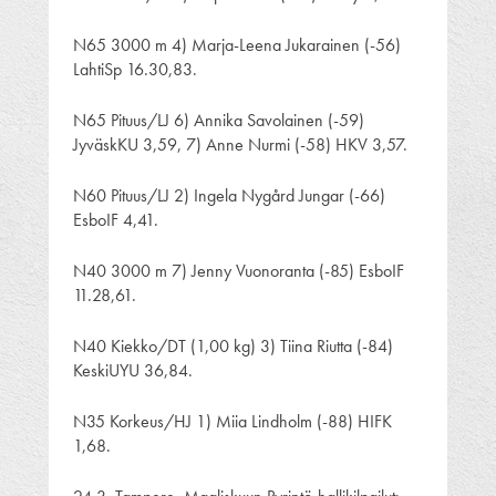
N65 3000 m 4) Marja-Leena Jukarainen (-56)
LahtiSp 16.30,83.
N65 Pituus/LJ 6) Annika Savolainen (-59)
JyväskKU 3,59, 7) Anne Nurmi (-58) HKV 3,57.
N60 Pituus/LJ 2) Ingela Nygård Jungar (-66)
EsboIF 4,41.
N40 3000 m 7) Jenny Vuonoranta (-85) EsboIF
11.28,61.
N40 Kiekko/DT (1,00 kg) 3) Tiina Riutta (-84)
KeskiUYU 36,84.
N35 Korkeus/HJ 1) Miia Lindholm (-88) HIFK
1,68.