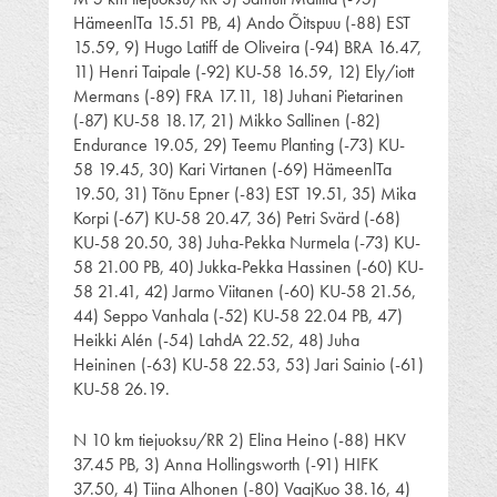
HämeenlTa 15.51 PB, 4) Ando Õitspuu (-88) EST
15.59, 9) Hugo Latiff de Oliveira (-94) BRA 16.47,
11) Henri Taipale (-92) KU-58 16.59, 12) Ely/iott
Mermans (-89) FRA 17.11, 18) Juhani Pietarinen
(-87) KU-58 18.17, 21) Mikko Sallinen (-82)
Endurance 19.05, 29) Teemu Planting (-73) KU-
58 19.45, 30) Kari Virtanen (-69) HämeenlTa
19.50, 31) Tõnu Epner (-83) EST 19.51, 35) Mika
Korpi (-67) KU-58 20.47, 36) Petri Svärd (-68)
KU-58 20.50, 38) Juha-Pekka Nurmela (-73) KU-
58 21.00 PB, 40) Jukka-Pekka Hassinen (-60) KU-
58 21.41, 42) Jarmo Viitanen (-60) KU-58 21.56,
44) Seppo Vanhala (-52) KU-58 22.04 PB, 47)
Heikki Alén (-54) LahdA 22.52, 48) Juha
Heininen (-63) KU-58 22.53, 53) Jari Sainio (-61)
KU-58 26.19.
N 10 km tiejuoksu/RR 2) Elina Heino (-88) HKV
37.45 PB, 3) Anna Hollingsworth (-91) HIFK
37.50, 4) Tiina Alhonen (-80) VaajKuo 38.16, 4)