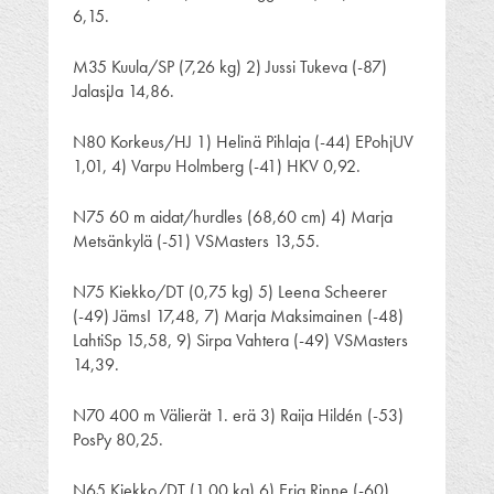
6,15.
M35 Kuula/SP (7,26 kg) 2) Jussi Tukeva (-87)
JalasjJa 14,86.
N80 Korkeus/HJ 1) Helinä Pihlaja (-44) EPohjUV
1,01, 4) Varpu Holmberg (-41) HKV 0,92.
N75 60 m aidat/hurdles (68,60 cm) 4) Marja
Metsänkylä (-51) VSMasters 13,55.
N75 Kiekko/DT (0,75 kg) 5) Leena Scheerer
(-49) JämsI 17,48, 7) Marja Maksimainen (-48)
LahtiSp 15,58, 9) Sirpa Vahtera (-49) VSMasters
14,39.
N70 400 m Välierät 1. erä 3) Raija Hildén (-53)
PosPy 80,25.
N65 Kiekko/DT (1,00 kg) 6) Erja Rinne (-60)