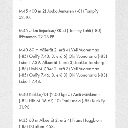
M45 400 m 2) Jouko Juntunen (-81) TampPy
52,10.
M45 5 km tiejuoksu/RR 41) Tommy Lahti (-80)
IFFemman 22.28 PB.
M40 60 m Välierät 2. erä 4) Veli Vuorenmaa
(-85) OulPy 7,43; 3. erä 6) Oki Vuonoranta (-83)
EsboIF 7,39. Alkuerät 1. erä 3) Jaakko Tornberg
(-85) LimNM 7,54; 2. erä 3) Veli Vuorenmaa
(-85) OulPy 7,46; 8. erä 3) Oki Vuonoranta (-83)
EsboIF 7,48.
M40 Kiekko/DT (2,00 kg) 5) Antti Miihkinen
(-81) HiisiM 36,67, 10) Toni Lustila (-85) KurikRy
31,96.
M35 60 m Alkuerät 2. erä 4) Frans Häggblom
(-87) IKFalken 7,53.