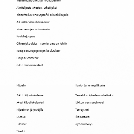
Valmentajapankki ja huoltopalvelut
Aloittelijasta Masters-urheilijaksi
Yleisurheilun terveysprofiili aikuisliikkujalle
Aikuisten yleisurheilukoulut
Jäsenseurojen juoksukoulut
Kuuluttajaopas
Ohjaajakoulutus - suorita omaan tahtiin
Kumppanuusjärjestöjen koulutukset
Harjoitusesimerkit
SAUL harjoitusvideot
Kilpailu
Kunto- ja terveysliikunta
SAUL Kilpailukalenteri
Tervetuloa Masters-urheilijaksi!
Muut kilpailukalenterit
Liikkumisen suositukset
Kilpailujen järjestäjille
Terveystori
Lisenssi
Ikäinstituutti
Tulokset
Sydänterveys
Tilastot