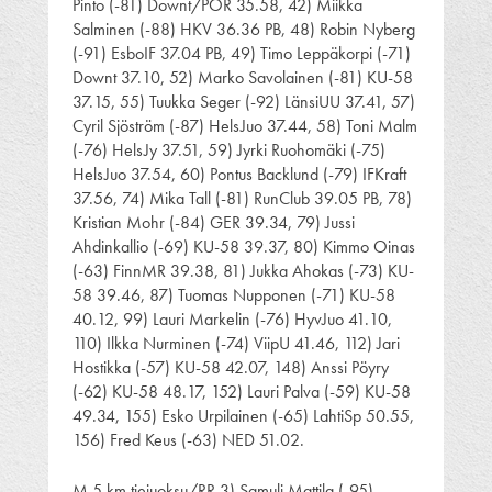
Pinto (-81) Downt/POR 35.58, 42) Miikka
Salminen (-88) HKV 36.36 PB, 48) Robin Nyberg
(-91) EsboIF 37.04 PB, 49) Timo Leppäkorpi (-71)
Downt 37.10, 52) Marko Savolainen (-81) KU-58
37.15, 55) Tuukka Seger (-92) LänsiUU 37.41, 57)
Cyril Sjöström (-87) HelsJuo 37.44, 58) Toni Malm
(-76) HelsJy 37.51, 59) Jyrki Ruohomäki (-75)
HelsJuo 37.54, 60) Pontus Backlund (-79) IFKraft
37.56, 74) Mika Tall (-81) RunClub 39.05 PB, 78)
Kristian Mohr (-84) GER 39.34, 79) Jussi
Ahdinkallio (-69) KU-58 39.37, 80) Kimmo Oinas
(-63) FinnMR 39.38, 81) Jukka Ahokas (-73) KU-
58 39.46, 87) Tuomas Nupponen (-71) KU-58
40.12, 99) Lauri Markelin (-76) HyvJuo 41.10,
110) Ilkka Nurminen (-74) ViipU 41.46, 112) Jari
Hostikka (-57) KU-58 42.07, 148) Anssi Pöyry
(-62) KU-58 48.17, 152) Lauri Palva (-59) KU-58
49.34, 155) Esko Urpilainen (-65) LahtiSp 50.55,
156) Fred Keus (-63) NED 51.02.
M 5 km tiejuoksu/RR 3) Samuli Mattila (-95)