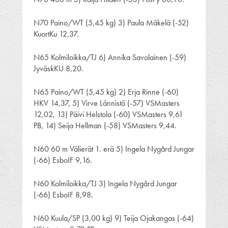
N70 Paino/WT (5,45 kg) 3) Paula Mäkelä (-52)
KuortKu 12,37.
N65 Kolmiloikka/TJ 6) Annika Savolainen (-59)
JyväskKU 8,20.
N65 Paino/WT (5,45 kg) 2) Erja Rinne (-60)
HKV 14,37, 5) Virve Lännistö (-57) VSMasters
12,02, 13) Päivi Helstola (-60) VSMasters 9,61
PB, 14) Seija Hellman (-58) VSMasters 9,44.
N60 60 m Välierät 1. erä 5) Ingela Nygård Jungar
(-66) EsboIF 9,16.
N60 Kolmiloikka/TJ 3) Ingela Nygård Jungar
(-66) EsboIF 8,98.
N60 Kuula/SP (3,00 kg) 9) Teija Ojakangas (-64)