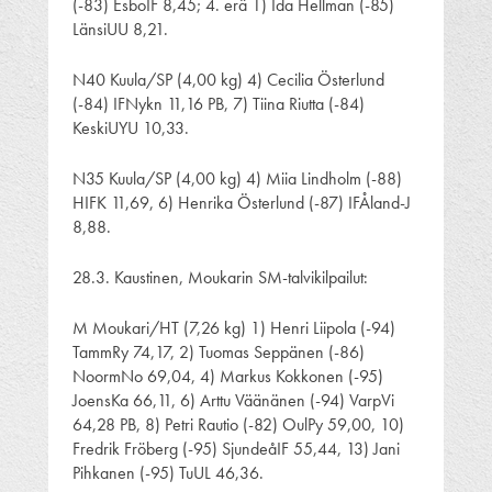
(-83) EsboIF 8,45; 4. erä 1) Ida Hellman (-85)
LänsiUU 8,21.
N40 Kuula/SP (4,00 kg) 4) Cecilia Österlund
(-84) IFNykn 11,16 PB, 7) Tiina Riutta (-84)
KeskiUYU 10,33.
N35 Kuula/SP (4,00 kg) 4) Miia Lindholm (-88)
HIFK 11,69, 6) Henrika Österlund (-87) IFÅland-J
8,88.
28.3. Kaustinen, Moukarin SM-talvikilpailut:
M Moukari/HT (7,26 kg) 1) Henri Liipola (-94)
TammRy 74,17, 2) Tuomas Seppänen (-86)
NoormNo 69,04, 4) Markus Kokkonen (-95)
JoensKa 66,11, 6) Arttu Väänänen (-94) VarpVi
64,28 PB, 8) Petri Rautio (-82) OulPy 59,00, 10)
Fredrik Fröberg (-95) SjundeåIF 55,44, 13) Jani
Pihkanen (-95) TuUL 46,36.