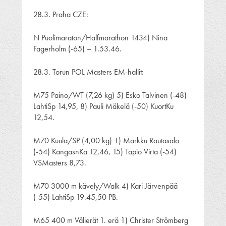
28.3. Praha CZE:
N Puolimaraton/Halfmarathon 1434) Nina
Fagerholm (-65) – 1.53.46.
28.3. Torun POL Masters EM-hallit:
M75 Paino/WT (7,26 kg) 5) Esko Talvinen (-48)
LahtiSp 14,95, 8) Pauli Mäkelä (-50) KuortKu
12,54.
M70 Kuula/SP (4,00 kg) 1) Markku Rautasalo
(-54) KangasnKa 12,46, 15) Tapio Virta (-54)
VSMasters 8,73.
M70 3000 m kävely/Walk 4) Kari Järvenpää
(-55) LahtiSp 19.45,50 PB.
M65 400 m Välierät 1. erä 1) Christer Strömberg