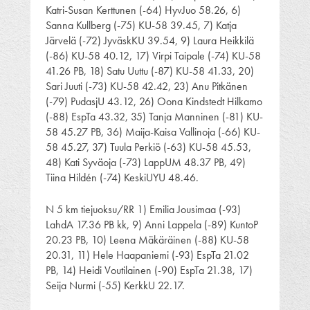
Katri-Susan Kerttunen (-64) HyvJuo 58.26, 6)
Sanna Kullberg (-75) KU-58 39.45, 7) Katja
Järvelä (-72) JyväskKU 39.54, 9) Laura Heikkilä
(-86) KU-58 40.12, 17) Virpi Taipale (-74) KU-58
41.26 PB, 18) Satu Uuttu (-87) KU-58 41.33, 20)
Sari Juuti (-73) KU-58 42.42, 23) Anu Pitkänen
(-79) PudasjU 43.12, 26) Oona Kindstedt Hilkamo
(-88) EspTa 43.32, 35) Tanja Manninen (-81) KU-
58 45.27 PB, 36) Maija-Kaisa Vallinoja (-66) KU-
58 45.27, 37) Tuula Perkiö (-63) KU-58 45.53,
48) Kati Syväoja (-73) LappUM 48.37 PB, 49)
Tiina Hildén (-74) KeskiUYU 48.46.
N 5 km tiejuoksu/RR 1) Emilia Jousimaa (-93)
LahdA 17.36 PB kk, 9) Anni Lappela (-89) KuntoP
20.23 PB, 10) Leena Mäkäräinen (-88) KU-58
20.31, 11) Hele Haapaniemi (-93) EspTa 21.02
PB, 14) Heidi Voutilainen (-90) EspTa 21.38, 17)
Seija Nurmi (-55) KerkkU 22.17.