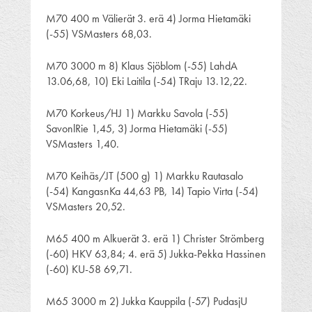
M70 400 m Välierät 3. erä 4) Jorma Hietamäki
(-55) VSMasters 68,03.
M70 3000 m 8) Klaus Sjöblom (-55) LahdA
13.06,68, 10) Eki Laitila (-54) TRaju 13.12,22.
M70 Korkeus/HJ 1) Markku Savola (-55)
SavonlRie 1,45, 3) Jorma Hietamäki (-55)
VSMasters 1,40.
M70 Keihäs/JT (500 g) 1) Markku Rautasalo
(-54) KangasnKa 44,63 PB, 14) Tapio Virta (-54)
VSMasters 20,52.
M65 400 m Alkuerät 3. erä 1) Christer Strömberg
(-60) HKV 63,84; 4. erä 5) Jukka-Pekka Hassinen
(-60) KU-58 69,71.
M65 3000 m 2) Jukka Kauppila (-57) PudasjU