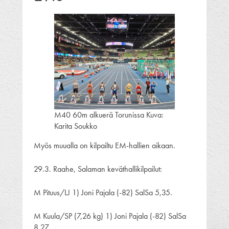
M40 60m alkuerä Torunissa Kuva:
Karita Soukko
Myös muualla on kilpailtu EM-hallien aikaan.
29.3. Raahe, Salaman keväthallikilpailut:
M Pituus/LJ 1) Joni Pajala (-82) SalSa 5,35.
M Kuula/SP (7,26 kg) 1) Joni Pajala (-82) SalSa
8,27.