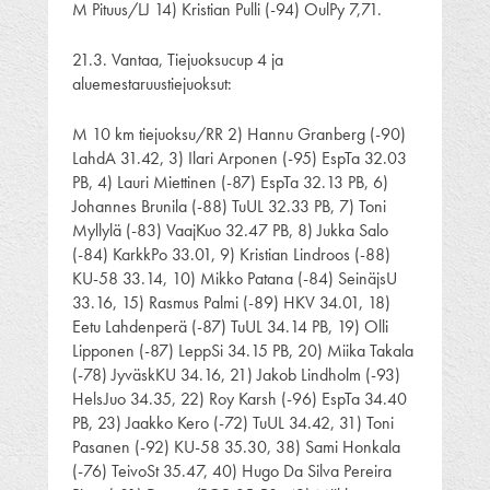
M Pituus/LJ 14) Kristian Pulli (-94) OulPy 7,71.
21.3. Vantaa, Tiejuoksucup 4 ja
aluemestaruustiejuoksut:
M 10 km tiejuoksu/RR 2) Hannu Granberg (-90)
LahdA 31.42, 3) Ilari Arponen (-95) EspTa 32.03
PB, 4) Lauri Miettinen (-87) EspTa 32.13 PB, 6)
Johannes Brunila (-88) TuUL 32.33 PB, 7) Toni
Myllylä (-83) VaajKuo 32.47 PB, 8) Jukka Salo
(-84) KarkkPo 33.01, 9) Kristian Lindroos (-88)
KU-58 33.14, 10) Mikko Patana (-84) SeinäjsU
33.16, 15) Rasmus Palmi (-89) HKV 34.01, 18)
Eetu Lahdenperä (-87) TuUL 34.14 PB, 19) Olli
Lipponen (-87) LeppSi 34.15 PB, 20) Miika Takala
(-78) JyväskKU 34.16, 21) Jakob Lindholm (-93)
HelsJuo 34.35, 22) Roy Karsh (-96) EspTa 34.40
PB, 23) Jaakko Kero (-72) TuUL 34.42, 31) Toni
Pasanen (-92) KU-58 35.30, 38) Sami Honkala
(-76) TeivoSt 35.47, 40) Hugo Da Silva Pereira