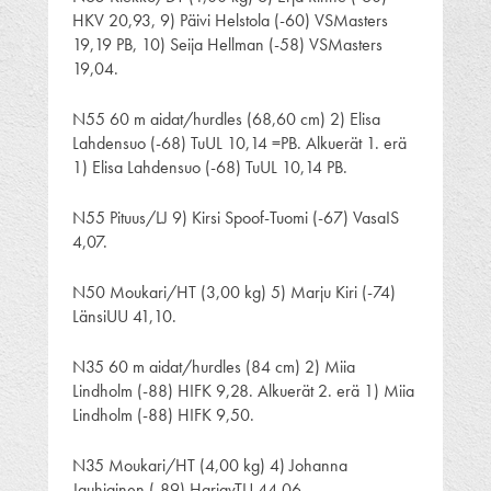
HKV 20,93, 9) Päivi Helstola (-60) VSMasters
19,19 PB, 10) Seija Hellman (-58) VSMasters
19,04.
N55 60 m aidat/hurdles (68,60 cm) 2) Elisa
Lahdensuo (-68) TuUL 10,14 =PB. Alkuerät 1. erä
1) Elisa Lahdensuo (-68) TuUL 10,14 PB.
N55 Pituus/LJ 9) Kirsi Spoof-Tuomi (-67) VasaIS
4,07.
N50 Moukari/HT (3,00 kg) 5) Marju Kiri (-74)
LänsiUU 41,10.
N35 60 m aidat/hurdles (84 cm) 2) Miia
Lindholm (-88) HIFK 9,28. Alkuerät 2. erä 1) Miia
Lindholm (-88) HIFK 9,50.
N35 Moukari/HT (4,00 kg) 4) Johanna
Jauhiainen (-89) HarjavTU 44,06.