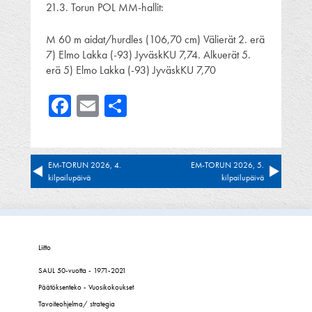
21.3. Torun POL MM-hallit:
M 60 m aidat/hurdles (106,70 cm) Välierät 2. erä
7) Elmo Lakka (-93) JyväskKU 7,74. Alkuerät 5.
erä 5) Elmo Lakka (-93) JyväskKU 7,70
Facebook
Email
Share
Artikkelien
EM-TORUN 2026, 4.
EM-TORUN 2026, 5.
kilpailupäivä
kilpailupäivä
selaus
Liitto
SAUL 50-vuotta - 1971-2021
Päätöksenteko - Vuosikokoukset
Tavoiteohjelma/ strategia