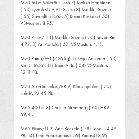
M70 60 m Välierät 1. erä 7) Jaakko Hanhinen
(-53) JyväskKU 9,91; 3. erä 3) Markku Savola
(-55) SavonlRie 8,63, 5) Raimo Koskela (-55)
VSMasters 8,95.
M70 Pituus/LJ 1) Markku Savola (-55) SavonlRie
4,72, 3) Ari Aartola (-52) VSMasters 4,41.
M70 Paino/WT (7,26 kg) 1) Keijo Aaltonen (-53)
KiimU 16,86, 11) Tapio Virta (-54) VSMasters
12,11 PB.
M70 5 km tiejuoksu/RR 9) Klaus Sjöblom (-55)
LahdA 22.45 PB.
M65 400 m 3) Christer Strömberg (-60) HKV
59,81.
M65 Pituus/LJ 9) Antti Koskela (-58) ToholU 4,49
PB, 14) Timo Vähäkuopus (-59) PudasjU 3,95.