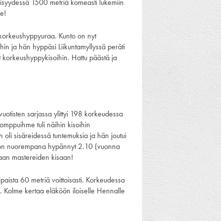
äisyydessä 1500 metriä komeasti lukemiin
e!
orkeushyppyuraa. Kunto on nyt
ihin ja hän hyppäsi Liikuntamyllyssä peräti
 korkeushyppykisoihin. Hattu päästä ja
vuotisten sarjassa ylittyi 198 korkeudessa
omppuihme tuli näihin kisoihin
oli sisäreidessä tuntemuksia ja hän joutui
se on nuorempana hypännyt 2.10 (vuonna
aan mastereiden kisaan!
ipaista 60 metriä voittoisasti. Korkeudessa
0. Kolme kertaa eläköön iloiselle Hennalle