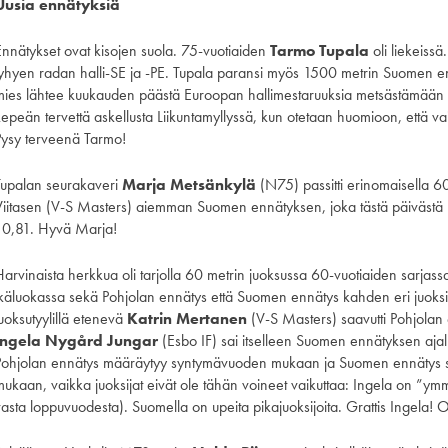
Uusia ennätyksiä
Ennätykset ovat kisojen suola. 75-vuotiaiden
Tarmo Tupala
oli liekeiss
lyhyen radan halli-SE ja -PE. Tupala paransi myös 1500 metrin Suomen en
mies lähtee kuukauden päästä Euroopan hallimestaruuksia metsästämään 
kepeän tervettä askellusta Liikuntamyllyssä, kun otetaan huomioon, että 
Pysy terveenä Tarmo!
Tupalan seurakaveri
Marja Metsänkylä
(N75) passitti erinomaisella 60 
Viitasen (V-S Masters) aiemman Suomen ennätyksen, joka tästä päivästä läh
10,81. Hyvä Marja!
Harvinaista herkkua oli tarjolla 60 metrin juoksussa 60-vuotiaiden sarjass
ikäluokassa sekä Pohjolan ennätys että Suomen ennätys kahden eri juoksi
juoksutyylillä etenevä
Katrin Mertanen
(V-S Masters) saavutti Pohjolan 
Ingela Nygård Jungar
(Esbo IF) sai itselleen Suomen ennätyksen ajalla
Pohjolan ennätys määräytyy syntymävuoden mukaan ja Suomen ennätys 
mukaan, vaikka juoksijat eivät ole tähän voineet vaikuttaa: Ingela on ”ym
vasta loppuvuodesta). Suomella on upeita pikajuoksijoita. Grattis Ingela! 