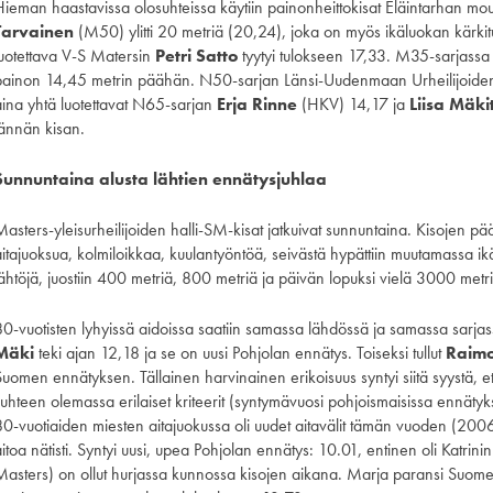
Hieman haastavissa olosuhteissa käytiin painonheittokisat Eläintarhan m
Tarvainen
(M50) ylitti 20 metriä (20,24), joka on myös ikäluokan kärk
luotettava V-S Matersin
Petri Satto
tyytyi tulokseen 17,33. M35-sarjassa
painon 14,45 metrin päähän. N50-sarjan Länsi-Uudenmaan Urheilijoid
aina yhtä luotettavat N65-sarjan
Erja Rinne
(HKV) 14,17 ja
Liisa Mäk
jännän kisan.
Sunnuntaina alusta lähtien ennätysjuhlaa
asters-yleisurheilijoiden halli-SM-kisat jatkuivat sunnuntaina. Kisojen päät
aitajuoksua, kolmiloikkaa, kuulantyöntöä, seivästä hypättiin muutamassa ikä
lähtöjä, juostiin 400 metriä, 800 metriä ja päivän lopuksi vielä 3000 metri
80-vuotisten lyhyissä aidoissa saatiin samassa lähdössä ja samassa sarjas
Mäki
teki ajan 12,18 ja se on uusi Pohjolan ennätys. Toiseksi tullut
Raim
Suomen ennätyksen. Tällainen harvinainen erikoisuus syntyi siitä syystä, e
suhteen olemassa erilaiset kriteerit (syntymävuosi pohjoismaisissa ennätyk
80-vuotiaiden miesten aitajuokussa oli uudet aitavälit tämän vuoden (2006
itoa nätisti. Syntyi uusi, upea Pohjolan ennätys: 10.01, entinen oli Katrin
Masters) on ollut hurjassa kunnossa kisojen aikana. Marja paransi Suome