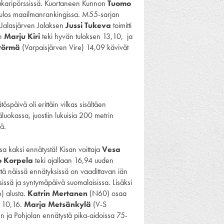
oukaripörssissä. Kuortaneen Kunnon
Tuomo
itulos maailmanrankingissa. M55-sarjan
 Jalasjärven Jalaksen
Jussi Tukeva
toimitti
en
Marju Kiri
teki hyvän tuloksen 13,10, ja
itörmä
(Varpaisjärven Vire) 14,09 kävivät
öspäivä oli erittäin vilkas sisältäen
luokassa, juostiin lukuisia 200 metrin
ä.
sa kaksi ennätystä! Kisan voittaja
Vesa
o Korpela
teki ajallaan 16,94 uuden
ttä näissä ennätyksissä on vaadittavan iän
sissä ja syntymäpäivä suomalaisissa. Lisäksi
) alusta.
Katrin Mertanen
(N60) osaa
in 10,16.
Marja Metsänkylä
(V-S
n ja Pohjolan ennätystä pika-aidoissa 75-