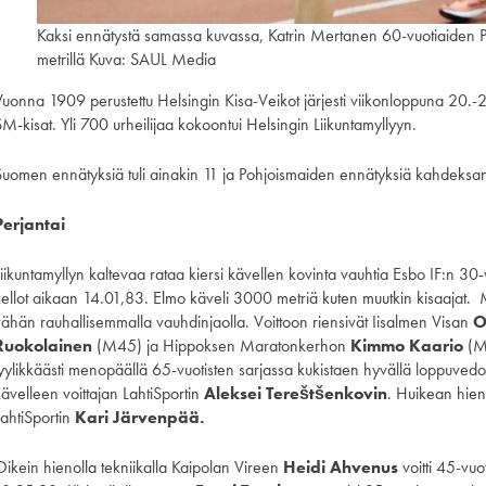
Kaksi ennätystä samassa kuvassa, Katrin Mertanen 60-vuotiaiden 
metrillä Kuva: SAUL Media
Vuonna 1909 perustettu Helsingin Kisa-Veikot järjesti viikonloppuna 20.-2
M-kisat. Yli 700 urheilijaa kokoontui Helsingin Liikuntamyllyyn.
Suomen ennätyksiä tuli ainakin 11 ja Pohjoismaiden ennätyksiä kahdeksa
Perjantai
Liikuntamyllyn kaltevaa rataa kiersi kävellen kovinta vauhtia Esbo IF:n 30
kellot aikaan 14.01,83. Elmo käveli 3000 metriä kuten muutkin kisaajat. Mu
vähän rauhallisemmalla vauhdinjaolla. Voittoon riensivät Iisalmen Visan
O
Ruokolainen
(M45) ja Hippoksen Maratonkerhon
Kimmo Kaario
(M
tyylikkäästi menopäällä 65-vuotisten sarjassa kukistaen hyvällä loppuvedo
kävelleen voittajan LahtiSportin
Aleksei Tereštšenkovin
. Huikean hieno
LahtiSportin
Kari Järvenpää.
Oikein hienolla tekniikalla Kaipolan Vireen
Heidi Ahvenus
voitti 45-vu