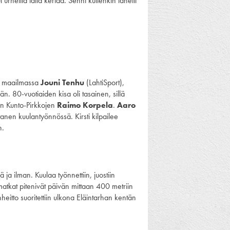
t urheilla tällä kertaa. Senni kuitenkin lähetti
ä maailmassa
Jouni Tenhu
(LahtiSport),
än. 80-vuotiaiden kisa oli tasainen, sillä
in Kunto-Pirkkojen
Raimo Korpela
.
Aaro
iitanen kuulantyönnössä. Kirsti kilpailee
n.
ä ja ilman. Kuulaa työnnettiin, juostiin
 matkat pitenivät päivän mittaan 400 metriin
nheitto suoritettiin ulkona Eläintarhan kentän