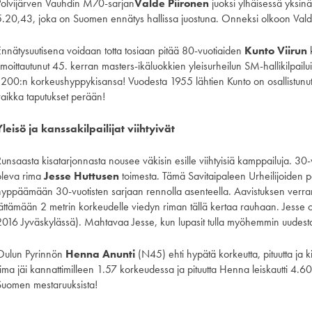
Polvijärven Vauhdin M70-sarjan
Valde Piironen
juoksi ylhäisessä yksin
5.20,43, joka on Suomen ennätys hallissa juostuna. Onneksi olkoon Vald
Ennätysuutisena voidaan totta tosiaan pitää 80-vuotiaiden
Kunto Viirun
k
lmoittautunut 45. kerran masters-ikäluokkien yleisurheilun SM-hallikilpailu
1200:n korkeushyppykisansa! Vuodesta 1955 lähtien Kunto on osallistunut
vaikka taputukset perään!
Yleisö ja kanssakilpailijat viihtyivät
Runsaasta kisatarjonnasta nousee väkisin esille viihtyisiä kamppailuja. 30-
oleva rima
Jesse Huttusen
toimesta. Tämä Savitaipaleen Urheilijoiden p
hyppäämään 30-vuotisten sarjaan rennolla asenteella. Aavistuksen verran 
jättämään 2 metrin korkeudelle viedyn riman tällä kertaa rauhaan. Jes
2016 Jyväskylässä). Mahtavaa Jesse, kun lupasit tulla myöhemmin uudest
Oulun Pyrinnön
Henna Anunti
(N45) ehti hypätä korkeutta, pituutta ja k
rima jäi kannattimilleen 1.57 korkeudessa ja pituutta Henna leiskautti 4.6
Suomen mestaruuksista!