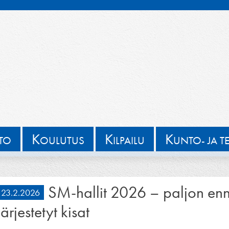
K
K
K
TTO
OULUTUS
ILPAILU
UNTO- JA T
SM-hallit 2026 – paljon enn
23.2.2026
järjestetyt kisat