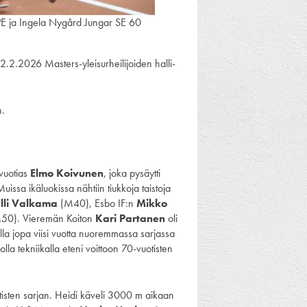
PE ja Ingela Nygård Jungar SE 60
2.2.2026 Masters-yleisurheilijoiden halli-
n.
-vuotias
Elmo Koivunen
, joka pysäytti
issa ikäluokissa nähtiin tiukkoja taistoja
lli Valkama
(M40), Esbo IF:n
Mikko
50). Vieremän Koiton
Kari Partanen
oli
lla jopa viisi vuotta nuoremmassa sarjassa
lla tekniikalla eteni voittoon 70-vuotisten
otisten sarjan. Heidi käveli 3000 m aikaan