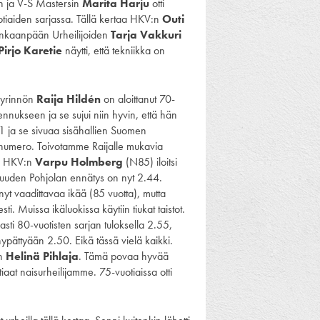
jan ja V-S Mastersin
Marita Harju
otti
uotiaiden sarjassa. Tällä kertaa HKV:n
Outi
nkaanpään Urheilijoiden
Tarja Vakkuri
Pirjo Karetie
näytti, että tekniikka on
Pyrinnön
Raija Hild
é
n
on aloittanut 70-
nnukseen ja se sujui niin hyvin, että hän
41 ja se sivuaa sisähallien Suomen
ä numero. Toivotamme Raijalle mukavia
un HKV:n
Varpu Holmberg
(N85) iloitsi
 pituuden Pohjolan ennätys on nyt 2.44.
nyt vaadittavaa ikää (85 vuotta), mutta
Muissa ikäluokissa käytiin tiukat taistot.
asti 80-vuotisten sarjan tuloksella 2.55,
 hypättyään 2.50. Eikä tässä vielä kaikki.
en
Helinä Pihlaja
. Tämä povaa hyvää
aat naisurheilijamme. 75-vuotiaissa otti