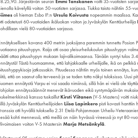
18.25,90. Järjestävän seuran
Emmi Tanskanen
voitti 35-vuotisten sar
hienolla kävelyllä voiton 50-vuotisten sarjassa. Tiukka taisto nähtiin 55-v
Siimes
oli hieman Esbo IF:n
Ursula Koivusta
nopeammin maalissa. Ka
tti odotetusti 60-vuotiaiden ikäluokan voiton ja Jyväskylän Kenttäurheilija
kohdillaan vielä 80-vuotiaiden sarjassa.
Ennätyksellisen kovana 400 metrin juoksijana paremmin tunnettu Posion 
vuotiaana pituushypyn. Raija otti osaa yleisurheilukoulun pituushypyn valme
päätti ottaa pituushypyn mukaan lajivalikoimaansa. Tänään syntyi tulos 3.
ennätystä! Tästä huomaamme, että lahjakkaalle urheilijalle, ikä on pelkk
pituushyppykisoja jatkossakin. Pituudessa nähtiin myös toinen ennätys, k
iitä, että on saanut olla terveenä ja se toden totta näkyi tuloksissa. Uusi
Suomen ennätystä Varpu ei voi saada nimiinsä, sillä hän ei vielä ole täyttä
Pohjolan ennätyssäännöt menevät ikävuoden eikä syntymäpäivän mukaisesti. 
Askelmerkkinsä kanssa tuskaillut
Kirsti Viitanen
(V-S Masters) voitti niuk
illä Jyväskylän Kenttäurheilijoiden
Liisa Lapinkero
pisti kovasti hanttiin
Pronssia otti hyvällä tuloksella 2.31 Etelä-Pohjanmaan Urheilu-Veteraani
kesää kohti mennessä, että meillä on näin hyvässä vireessä jo nyt 80-vuoti
ylivoimaisen voiton V-S Mastersin
Marja Metsänkylä
.