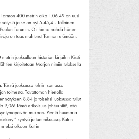
ä. Tarmon 400 metrin aika 1.06,49 on uusi
nätystä ja se on nyt 5.45,41. Tällainen
Puolan Toruniin. Oli hieno nähdä hänen
vaivoja on taas mahtunut Tarmon elämään.
metrin juoksullaan historian kirjoihin Kirsti
tien kirjoitetaan Marjan nimiin tuloksella
a. Tässä juoksussa tehtiin samassa
jan toimesta. Tavattoman hienolla
ennätyksen 8,84 ja toiseksi juoksussa tullut
 9,06! Tämä erikoisuus johtuu siitä, että
syntymäpäivän mukaan. Pientä huumoria
märtänyt” syntyä jo tammikuussa, Katrin
Onneksi olkoon Katrin!