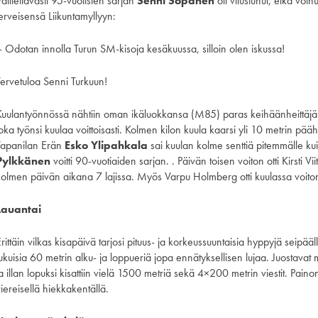
alitettavasti 95-vuotisten sarjan
Senni Sopanen
oli vilustunut, eikä voinu
terveisensä Liikuntamyllyyn:
– Odotan innolla Turun SM-kisoja kesäkuussa, silloin olen iskussa!
Tervetuloa Senni Turkuun!
Kuulantyönnössä nähtiin oman ikäluokkansa (M85) paras keihäänheittäj
oka työnsi kuulaa voittoisasti. Kolmen kilon kuula kaarsi yli 10 metrin pääh
Tapanilan Erän
Esko Ylipahkala
sai kuulan kolme senttiä pitemmälle ku
Pylkkänen
voitti 90-vuotiaiden sarjan. . Päivän toisen voiton otti Kirsti V
kolmen päivän aikana 7 lajissa. Myös Varpu Holmberg otti kuulassa voito
Lauantai
rittäin vilkas kisapäivä tarjosi pituus- ja korkeussuuntaisia hyppyjä seipääll
ukuisia 60 metrin alku- ja loppueriä jopa ennätyksellisen lujaa. Juostavat
a illan lopuksi kisattiin vielä 1500 metriä sekä 4×200 metrin viestit. Paino
iereisellä hiekkakentällä.