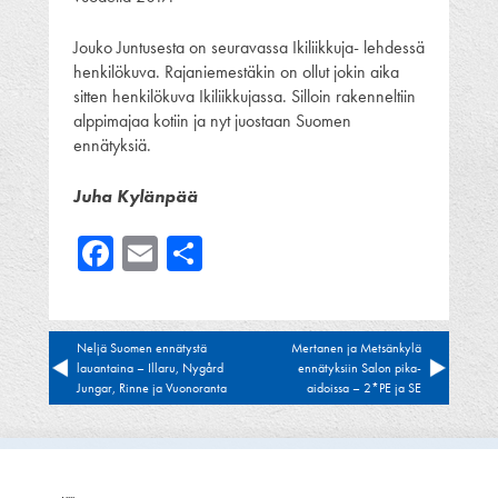
Jouko Juntusesta on seuravassa Ikiliikkuja- lehdessä
henkilökuva. Rajaniemestäkin on ollut jokin aika
sitten henkilökuva Ikiliikkujassa. Silloin rakenneltiin
alppimajaa kotiin ja nyt juostaan Suomen
ennätyksiä.
Juha Kylänpää
Facebook
Email
Share
Artikkelien
Neljä Suomen ennätystä
Mertanen ja Metsänkylä
lauantaina – Illaru, Nygård
ennätyksiin Salon pika-
selaus
Jungar, Rinne ja Vuonoranta
aidoissa – 2*PE ja SE