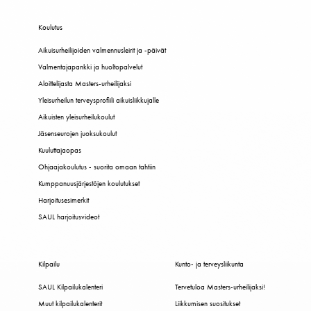
Koulutus
Aikuisurheilijoiden valmennusleirit ja -päivät
Valmentajapankki ja huoltopalvelut
Aloittelijasta Masters-urheilijaksi
Yleisurheilun terveysprofiili aikuisliikkujalle
Aikuisten yleisurheilukoulut
Jäsenseurojen juoksukoulut
Kuuluttajaopas
Ohjaajakoulutus - suorita omaan tahtiin
Kumppanuusjärjestöjen koulutukset
Harjoitusesimerkit
SAUL harjoitusvideot
Kilpailu
Kunto- ja terveysliikunta
SAUL Kilpailukalenteri
Tervetuloa Masters-urheilijaksi!
Muut kilpailukalenterit
Liikkumisen suositukset