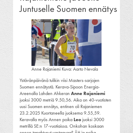
Juntuselle Suomen ennätys
Anne Rajaniemi Kuva: Aarto Nevala
Ystävänpäivänä tulikin viisi Masters-sarjojen
Suomen ennätystä. Kerava-Sipoon Energia-
Areenalla Lahden Ahkeran
Anne Rajaniemi
juoksi 3000 metriä 9.50,56. Aika on 40-vuotisten
uusi Suomen ennätys, entinen oli Rajaniemen
23.2.2025 Kuortaneella juoksema 9.55,59.
Keravalla myös Annen poika
Leo
juoksi 3000
metrillä SE:n 17-vuotiaissa. Onkohan koskaan
ennen tapahtunut vastaavaa? Äiti ja poika