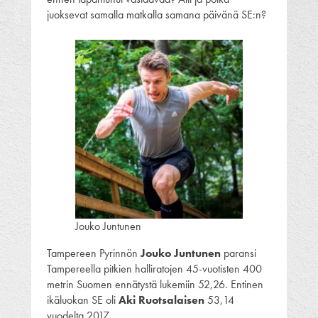
juoksevat samalla matkalla samana päivänä SE:n?
Jouko Juntunen
Tampereen Pyrinnön
Jouko Juntunen
paransi
Tampereella pitkien halliratojen 45-vuotisten 400
metrin Suomen ennätystä lukemiin 52,26. Entinen
ikäluokan SE oli
Aki Ruotsalaisen
53,14
vuodelta 2017.