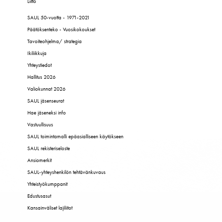
Liitto
SAUL 50-vuotta - 1971-2021
Päätöksenteko - Vuosikokoukset
Tavoiteohjelma/ strategia
Ikiliikkuja
Yhteystiedot
Hallitus 2026
Valiokunnat 2026
SAUL jäsenseurat
Hae jäseneksi info
Vastuullisuus
SAUL toimintamalli epäasialliseen käytökseen
SAUL rekisteriseloste
Ansiomerkit
SAUL-yhteyshenkilön tehtävänkuvaus
Yhteistyökumppanit
Edustusasut
Kansainväliset lajiliitot